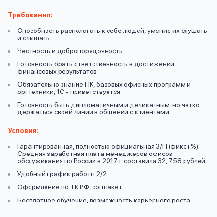
вопрос
данных
Требования:
Способность располагать к себе людей, умение их слушать
и слышать
Честность и добропорядочность
Готовность брать ответственность в достижении
финансовых результатов
Обязательно знание ПК, базовых офисных программ и
Ответы
оргтехники, 1С - приветствуется
Оформить заявку
на
Готовность быть дипломатичным и деликатным, но четко
держаться своей линии в общении с клиентами
вопросы
Войти под другим номером
Условия:
Гарантированная, полностью официальная З/П (фикс+%).
Средняя заработная плата менеджеров офисов
обслуживания по России в 2017 г. составила 32, 758 рублей.
Удобный график работы 2/2
Оформление по ТК РФ, соцпакет
Бесплатное обучение, возможность карьерного роста