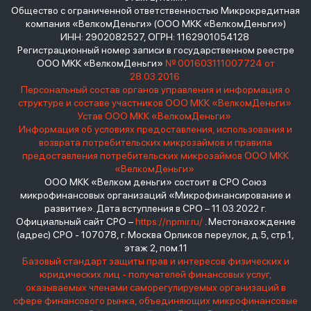
Общество с ограниченной ответственностью Микрокредитная
компания «ВелкомДеньги» (ООО МКК «ВелкомДеньги»)
ИНН: 2902082527, ОГРН: 1162901054128
Регистрационный номер записи в государственном реестре
ООО МКК «ВелкомДеньги»
№ 001603111007724 от
28.03.2016
Персональный состав органов управления и информация о
структуре и составе участников ООО МКК «ВелкомДеньги»
Устав ООО МКК «ВелкомДеньги»
Информация об условиях предоставления, использования и
возврата потребительских микрозаймов и правила
предоставления потребительских микрозаймов ООО МКК
«ВелкомДеньги»
ООО МКК «Велком деньги» состоит в СРО Союз
микрофинансовых организаций «Микрофинансирование и
развитие». Дата вступления в СРО – 11.03.2022 г.
Официальный сайт СРО –
https://npmir.ru/
. Местонахождение
(адрес) СРО - 107078, г. Москва Орликов переулок, д.5, стр.1,
этаж 2, пом.11
Базовый стандарт защиты прав и интересов физических и
юридических лиц - получателей финансовых услуг,
оказываемых членами саморегулируемых организаций в
сфере финансового рынка, объединяющих микрофинансовые