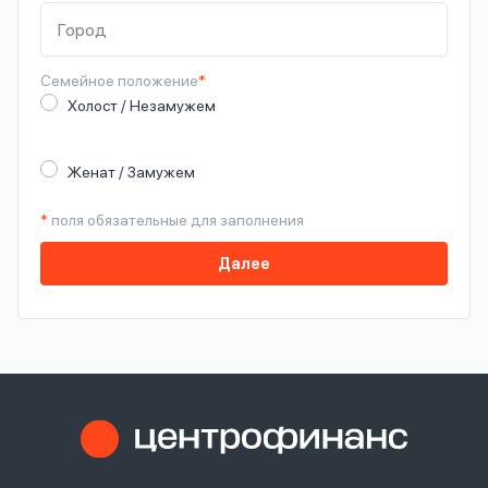
Семейное
положение
*
Холост / Незамужем
Женат / Замужем
*
поля обязательные для заполнения
Далее