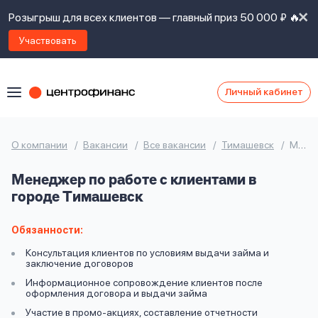
Розыгрыш для всех клиентов — главный приз 50 000 ₽ 🔥
Участвовать
Личный кабинет
Я
согласен(а)
на
Я
О компании
Вакансии
Все вакансии
Тимашевск
Менеджер по работе с клиентами
ознакомлен
Наши
с
Менеджер по работе с клиентами в
контакты
правилами
городе Тимашевск
предоставления
займов
,
политикой
Обязанности:
Ок
Ок
сайта
,
Консультация клиентов по условиям выдачи займа и
даю
заключение договоров
согласие
Информационное сопровождение клиентов после
на
оформления договора и выдачи займа
обработку
Задать
Участие в промо-акциях, составление отчетности
личных