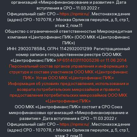
организаций «Микрофинансирование и развитие». Дата
вступления в СРО – 11.03.2022 г.
Официальный сайт СРО –
https://npmir.ru/
. Местонахождение
(адрес) СРО - 107078, г. Москва Орликов переулок, д.5, стр.1,
этаж 2, пом.11
Общество с ограниченной ответственностью Микрокредитная
компания «Центрофинанс ПИК» (ООО МКК «Центрофинанс
ПИК»)
ИНН: 2902078584, ОГРН: 1142932001299 Регистрационный
номер записи в государственном реестре ООО МКК
«Центрофинанс ПИК»
№ 651403111005236 от 11.06.2014
Персональный состав органов управления и информация о
структуре и составе участников ООО МКК «Центрофинанс
ПИК»
Устав ООО МКК «Центрофинанс ПИК»
Информация об условиях предоставления, использования и
возврата потребительских микрозаймов и правила
предоставления потребительских микрозаймов ООО МКК
«Центрофинанс ПИК»
ООО МКК «Центрофинанс ПИК» состоит в СРО Союз
микрофинансовых организаций «Микрофинансирование и
развитие». Дата вступления в СРО – 11.03.2022 г.
Официальный сайт СРО –
https://npmir.ru/
. Местонахождение
(адрес) СРО - 107078, г. Москва Орликов переулок, д.5, стр.1,
этаж 2, пом.11