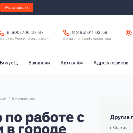
Участвовать
8 (800) 700-37-67
8 (495) 011-03-59
вонок по России бесплатный
Согласно тарифу оператора
Бонус Ц
Вакансии
Автозайм
Адреса офисов
сии
Емельяново
по работе с
Другие 
 в городе
г. Сельцо