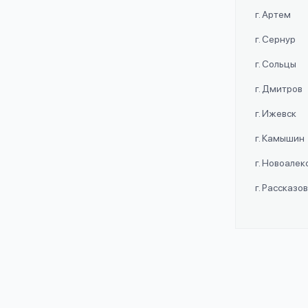
г. Артем
г. Сернур
г. Сольцы
г. Дмитров
г. Ижевск
г. Камышин
г. Новоале
г. Рассказо