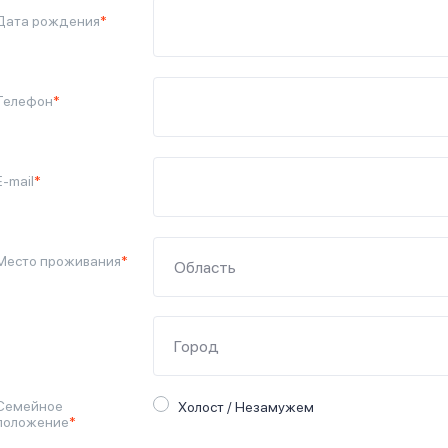
Дата рождения
*
Телефон
*
E-mail
*
Место проживания
*
Семейное
Холост / Незамужем
положение
*