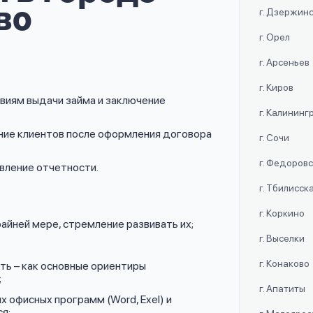
во
г. Дзержин
г. Орел
г. Арсеньев
г. Киров
овиям выдачи займа и заключение
г. Калининг
ие клиентов после оформления договора
г. Сочи
г. Федоров
авление отчетности.
г. Тбилисск
г. Коркино
айней мере, стремление развивать их;
г. Выселки
г. Конаково
ь – как основные ориентиры
;
г. Апатиты
х офисных программ (Word, Exel) и
я;