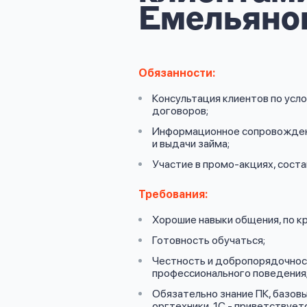
личных
Емельяно
данных
Обязанности:
Консультация клиентов по усл
договоров;
Оформить заявку
Информационное сопровожден
и выдачи займа;
Участие в промо-акциях, сост
Войти под другим номером
Требования:
Хорошие навыки общения, по кр
Готовность обучаться;
Честность и добропорядочност
профессионального поведения
Обязательно знание ПК, базовы
оргтехники, 1С - приветствуетс