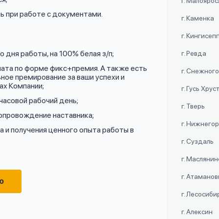
г. Малояро
ь при работе с документами.
г. Каменка
г. Кингисеп
 дня работы, на 100% белая з/п;
г. Ревда
лата по форме фикс+премия. А также есть
г. Снежног
ное премирование за ваши успехи и
ах Компании;
г. Гусь Хру
часовой рабочий день;
г. Тверь
сопровождение наставника;
г. Нижнего
 и получения ценного опыта работы в
г. Суздаль
г. Маслянин
г. Атаманов
ю
г. Лесосиби
г. Алексин