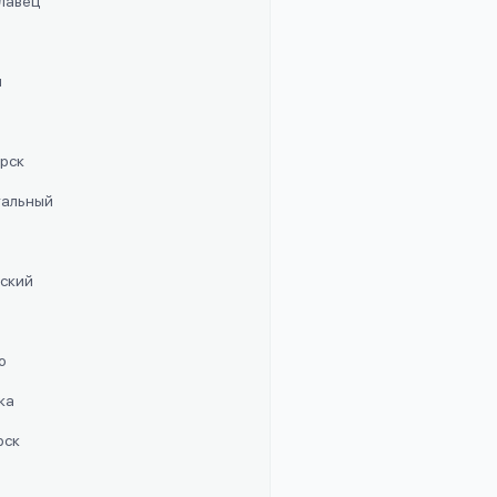
славец
п
орск
стальный
рский
о
ка
рск