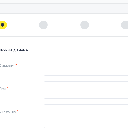
Личные данные
Фамилия
*
Имя
*
Отчество
*