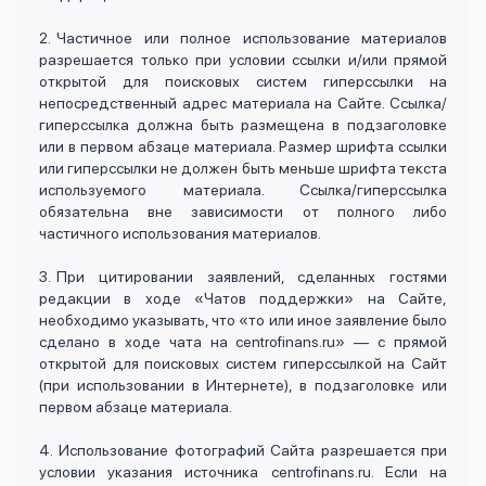
вопрос
данных
Частичное или полное использование материалов
разрешается только при условии ссылки и/или прямой
открытой для поисковых систем гиперссылки на
непосредственный адрес материала на Сайте. Ссылка/
гиперссылка должна быть размещена в подзаголовке
или в первом абзаце материала. Размер шрифта ссылки
или гиперссылки не должен быть меньше шрифта текста
используемого материала. Ссылка/гиперссылка
Ответы
Оформить заявку
обязательна вне зависимости от полного либо
частичного использования материалов.
на
вопросы
При цитировании заявлений, сделанных гостями
Войти под другим номером
редакции в ходе «Чатов поддержки» на Сайте,
необходимо указывать, что «то или иное заявление было
сделано в ходе чата на centrofinans.ru» — с прямой
открытой для поисковых систем гиперссылкой на Сайт
(при использовании в Интернете), в подзаголовке или
первом абзаце материала.
Использование фотографий Сайта разрешается при
условии указания источника centrofinans.ru. Если на