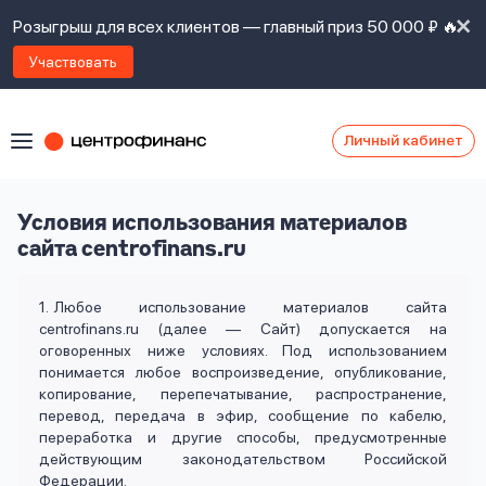
Розыгрыш для всех клиентов — главный приз 50 000 ₽ 🔥
Участвовать
Личный кабинет
Я
согласен(а)
на
Я
Условия использования материалов
ознакомлен
сайта centrofinans.ru
Наши
с
контакты
правилами
Любое использование материалов сайта
предоставления
centrofinans.ru (далее — Сайт) допускается на
займов
,
оговоренных ниже условиях. Под использованием
политикой
Ок
Ок
понимается любое воспроизведение, опубликование,
сайта
,
копирование, перепечатывание, распространение,
даю
перевод, передача в эфир, сообщение по кабелю,
согласие
переработка и другие способы, предусмотренные
на
действующим законодательством Российской
обработку
Задать
Федерации.
личных