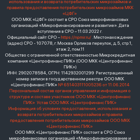
использования и возврата потребительских микрозаймов и
правила предоставления потребительских микрозаймов МКК
«ЦФГ»
ООО МКК «ЦФГ» состоит в СРО Союз микрофинансовых
организаций «Микрофинансирование и развитие». Дата
вступления в СРО – 11.03.2022 г.
Официальный сайт СРО –
https://npmir.ru/
. Местонахождение
(адрес) СРО - 107078, г. Москва Орликов переулок, д.5, стр.1,
этаж 2, пом.11
Общество с ограниченной ответственностью Микрокредитная
компания «Центрофинанс ПИК» (ООО МКК «Центрофинанс
ПИК»)
ИНН: 2902078584, ОГРН: 1142932001299 Регистрационный
номер записи в государственном реестре ООО МКК
«Центрофинанс ПИК»
№ 651403111005236 от 11.06.2014
Персональный состав органов управления и информация о
структуре и составе участников ООО МКК «Центрофинанс
ПИК»
Устав ООО МКК «Центрофинанс ПИК»
Информация об условиях предоставления, использования и
возврата потребительских микрозаймов и правила
предоставления потребительских микрозаймов ООО МКК
«Центрофинанс ПИК»
ООО МКК «Центрофинанс ПИК» состоит в СРО Союз
микрофинансовых организаций «Микрофинансирование и