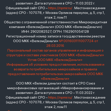
развитие». Дата вступления в СРО – 11.03.2022 г.
Официальный сайт СРО –
https://npmir.ru/
. Местонахождение
(адрес) СРО - 107078, г. Москва Орликов переулок, д.5, стр.1,
этаж 2, пом.11
Общество с ограниченной ответственностью Микрокредитная
компания «ВелкомДеньги» (ООО МКК «ВелкомДеньги»)
ИНН: 2902082527, ОГРН: 1162901054128
Регистрационный номер записи в государственном реестре
ООО МКК «ВелкомДеньги»
№ 001603111007724 от
28.03.2016
Персональный состав органов управления и информация о
структуре и составе участников ООО МКК «ВелкомДеньги»
Устав ООО МКК «ВелкомДеньги»
Информация об условиях предоставления, использования и
возврата потребительских микрозаймов и правила
предоставления потребительских микрозаймов ООО МКК
«ВелкомДеньги»
ООО МКК «Велком деньги» состоит в СРО Союз
микрофинансовых организаций «Микрофинансирование и
развитие». Дата вступления в СРО – 11.03.2022 г.
Официальный сайт СРО –
https://npmir.ru/
. Местонахождение
(адрес) СРО - 107078, г. Москва Орликов переулок, д.5, стр.1,
этаж 2, пом.11