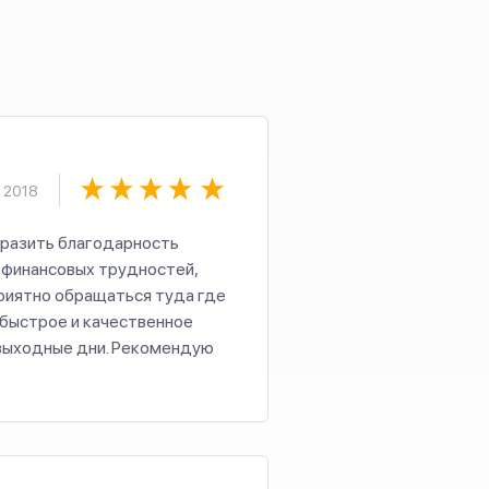
 2018
ыразить благодарность
 финансовых трудностей,
риятно обращаться туда где
 быстрое и качественное
 выходные дни. Рекомендую
альнейшего развития.