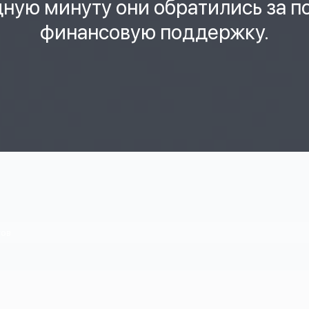
дную минуту они обратились за 
финансовую поддержку.
тов