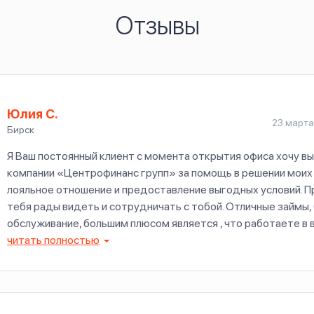
Отзывы
Юлия С.
23 марта
Бирск
Я Ваш постоянный клиент с момента открытия офиса хочу в
компании «Центрофинанс групп» за помощь в решении моих
лояльное отношение и предоставление выгодных условий. П
тебя рады видеть и сотрудничать с тобой. Отличные займы,
обслуживание, большим плюсом является , что работаете в
Вас своим знакомым и друзьям. Желаю Вам процветания и д
читать полностью