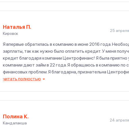
Наталья П.
25 апреля
Кировск
Я впервые обратилась в компанию в июне 2016 года. Необх
зарплаты, так как нужно было оплатить кредит. У меня полу
кредит благодаря компании Центрофинанс! Я была приятно у
компании дают займ в 22 года. Я обращаюсь в компанию по 
финансовых проблем. Я благодарна, признательна Центрофи
надежный. Оформление на честных условиях. Услуги уже ре
читать полностью
Полина К.
24 апреля
Кандалакша