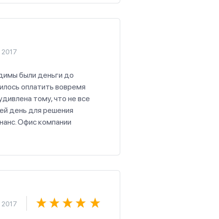
 2017
одимы были деньги до
чилось оплатить вовремя
дивлена тому, что не все
сей день для решения
нанс. Офис компании
комендовала своим близким.
 2017