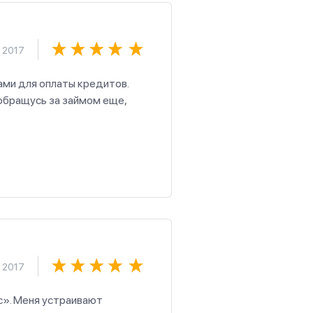
 2017
ми для оплаты кредитов.
обращусь за займом еще,
 2017
с». Меня устраивают