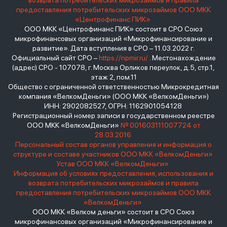
возврата потребительских микрозаймов и правила
предоставления потребительских микрозаймов ООО МКК
«Центрофинанс ПИК»
ООО МКК «Центрофинанс ПИК» состоит в СРО Союз
микрофинансовых организаций «Микрофинансирование и
развитие». Дата вступления в СРО – 11.03.2022 г.
Официальный сайт СРО –
https://npmir.ru/
. Местонахождение
(адрес) СРО - 107078, г. Москва Орликов переулок, д.5, стр.1,
этаж 2, пом.11
Общество с ограниченной ответственностью Микрокредитная
компания «ВелкомДеньги» (ООО МКК «ВелкомДеньги»)
ИНН: 2902082527, ОГРН: 1162901054128
Регистрационный номер записи в государственном реестре
ООО МКК «ВелкомДеньги»
№ 001603111007724 от
28.03.2016
Персональный состав органов управления и информация о
структуре и составе участников ООО МКК «ВелкомДеньги»
Устав ООО МКК «ВелкомДеньги»
Информация об условиях предоставления, использования и
возврата потребительских микрозаймов и правила
предоставления потребительских микрозаймов ООО МКК
«ВелкомДеньги»
ООО МКК «Велком деньги» состоит в СРО Союз
микрофинансовых организаций «Микрофинансирование и