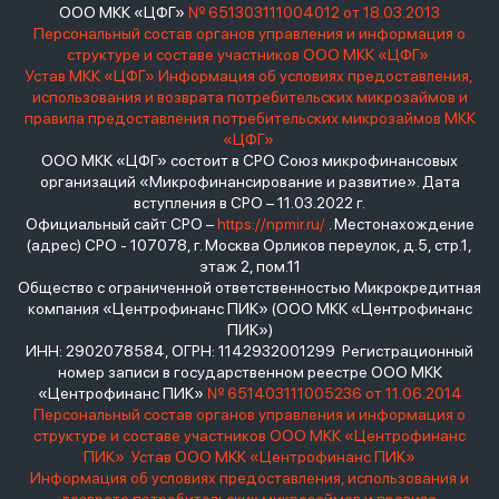
ООО МКК «ЦФГ»
№ 651303111004012 от 18.03.2013
Персональный состав органов управления и информация о
структуре и составе участников ООО МКК «ЦФГ»
Устав МКК «ЦФГ»
Информация об условиях предоставления,
использования и возврата потребительских микрозаймов и
правила предоставления потребительских микрозаймов МКК
«ЦФГ»
ООО МКК «ЦФГ» состоит в СРО Союз микрофинансовых
организаций «Микрофинансирование и развитие». Дата
вступления в СРО – 11.03.2022 г.
Официальный сайт СРО –
https://npmir.ru/
. Местонахождение
(адрес) СРО - 107078, г. Москва Орликов переулок, д.5, стр.1,
этаж 2, пом.11
Общество с ограниченной ответственностью Микрокредитная
компания «Центрофинанс ПИК» (ООО МКК «Центрофинанс
ПИК»)
ИНН: 2902078584, ОГРН: 1142932001299 Регистрационный
номер записи в государственном реестре ООО МКК
«Центрофинанс ПИК»
№ 651403111005236 от 11.06.2014
Персональный состав органов управления и информация о
структуре и составе участников ООО МКК «Центрофинанс
ПИК»
Устав ООО МКК «Центрофинанс ПИК»
Информация об условиях предоставления, использования и