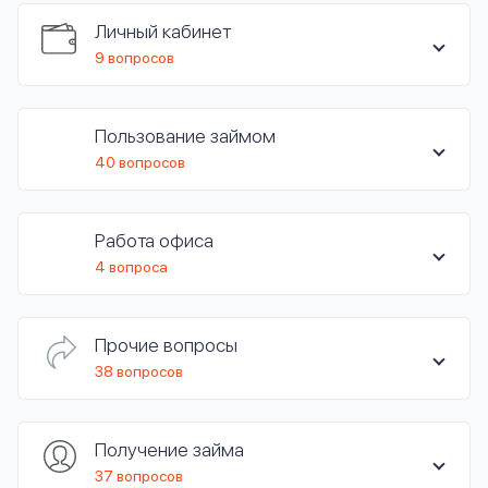
вопрос
данных
Личный кабинет
9 вопросов
Пользование займом
40 вопросов
Ответы
Оформить заявку
на
Работа офиса
вопросы
4 вопроса
Войти под другим номером
Прочие вопросы
38 вопросов
Получение займа
37 вопросов