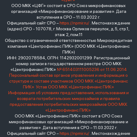
ООО МКК «ЦФГ» состоит в СРО Союз микрофинансовых
организаций «Микрофинансирование и развитие». Дата
вступления в СРО – 11.03.2022 г.
Официальный сайт СРО –
https://npmir.ru/
. Местонахождение
(адрес) СРО - 107078, г. Москва Орликов переулок, д.5, стр.1,
этаж 2, пом.11
Общество с ограниченной ответственностью Микрокредитная
компания «Центрофинанс ПИК» (ООО МКК «Центрофинанс
ПИК»)
ИНН: 2902078584, ОГРН: 1142932001299 Регистрационный
номер записи в государственном реестре ООО МКК
«Центрофинанс ПИК»
№ 651403111005236 от 11.06.2014
Персональный состав органов управления и информация о
структуре и составе участников ООО МКК «Центрофинанс
ПИК»
Устав ООО МКК «Центрофинанс ПИК»
Информация об условиях предоставления, использования и
возврата потребительских микрозаймов и правила
предоставления потребительских микрозаймов ООО МКК
«Центрофинанс ПИК»
ООО МКК «Центрофинанс ПИК» состоит в СРО Союз
микрофинансовых организаций «Микрофинансирование и
развитие». Дата вступления в СРО – 11.03.2022 г.
Официальный сайт СРО –
https://npmir.ru/
. Местонахождение