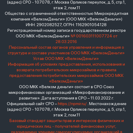
(адрес) СРО - 107078, г. Москва Орликов переулок, д.5, стр.1,
этаж 2, пом.11
Общество с ограниченной ответственностью Микрокредитная
компания «ВелкомДеньги» (ООО МКК «ВелкомДеньги»)
ИНН: 2902082527, ОГРН: 1162901054128
Регистрационный номер записи в государственном реестре
ООО МКК «ВелкомДеньги»
№ 001603111007724 от
28.03.2016
Персональный состав органов управления и информация о
структуре и составе участников ООО МКК «ВелкомДеньги»
Устав ООО МКК «ВелкомДеньги»
Информация об условиях предоставления, использования и
возврата потребительских микрозаймов и правила
предоставления потребительских микрозаймов ООО МКК
«ВелкомДеньги»
ООО МКК «Велком деньги» состоит в СРО Союз
микрофинансовых организаций «Микрофинансирование и
развитие». Дата вступления в СРО – 11.03.2022 г.
Официальный сайт СРО –
https://npmir.ru/
. Местонахождение
(адрес) СРО - 107078, г. Москва Орликов переулок, д.5, стр.1,
этаж 2, пом.11
Базовый стандарт защиты прав и интересов физических и
юридических лиц - получателей финансовых услуг,
оказываемых членами саморегулируемых организаций в