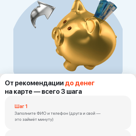
вопрос
данных
Ответы
Оформить заявку
на
вопросы
Войти под другим номером
От рекомендации
до денег
на карте — всего 3 шага
Шаг 1
Заполните ФИО и телефон (друга и свой —
это займёт минуту)