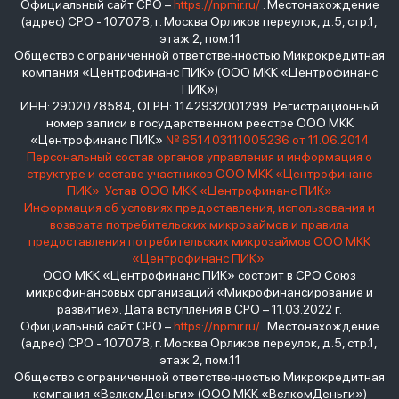
Официальный сайт СРО –
https://npmir.ru/
. Местонахождение
(адрес) СРО - 107078, г. Москва Орликов переулок, д.5, стр.1,
этаж 2, пом.11
Общество с ограниченной ответственностью Микрокредитная
компания «Центрофинанс ПИК» (ООО МКК «Центрофинанс
ПИК»)
ИНН: 2902078584, ОГРН: 1142932001299 Регистрационный
номер записи в государственном реестре ООО МКК
«Центрофинанс ПИК»
№ 651403111005236 от 11.06.2014
Персональный состав органов управления и информация о
структуре и составе участников ООО МКК «Центрофинанс
ПИК»
Устав ООО МКК «Центрофинанс ПИК»
Информация об условиях предоставления, использования и
возврата потребительских микрозаймов и правила
предоставления потребительских микрозаймов ООО МКК
«Центрофинанс ПИК»
ООО МКК «Центрофинанс ПИК» состоит в СРО Союз
микрофинансовых организаций «Микрофинансирование и
развитие». Дата вступления в СРО – 11.03.2022 г.
Официальный сайт СРО –
https://npmir.ru/
. Местонахождение
(адрес) СРО - 107078, г. Москва Орликов переулок, д.5, стр.1,
этаж 2, пом.11
Общество с ограниченной ответственностью Микрокредитная
компания «ВелкомДеньги» (ООО МКК «ВелкомДеньги»)