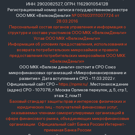
ИНН: 2902082527, ОГРН: 1162901054128
Регистрационный номер записи в государственном реестре
ООО МКК «ВелкомДеньги»
№ 001603111007724 от
28.03.2016
Персональный состав органов управления и информация о
структуре и составе участников ООО МКК «ВелкомДеньги»
Устав ООО МКК «ВелкомДеньги»
Информация об условиях предоставления, использования и
возврата потребительских микрозаймов и правила
предоставления потребительских микрозаймов ООО МКК
«ВелкомДеньги»
ООО МКК «Велком деньги» состоит в СРО Союз
микрофинансовых организаций «Микрофинансирование и
развитие». Дата вступления в СРО – 11.03.2022 г.
Официальный сайт СРО –
https://npmir.ru/
. Местонахождение
(адрес) СРО - 107078, г. Москва Орликов переулок, д.5, стр.1,
этаж 2, пом.11
Базовый стандарт защиты прав и интересов физических и
юридических лиц - получателей финансовых услуг,
оказываемых членами саморегулируемых организаций в
сфере финансового рынка, объединяющих микрофинансовые
организации
Официальный сайт Банка России
Интернет-
приемная Банка России