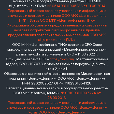
номер записи в государственном реестре ООО МКК
«Центрофинанс ПИК»
№ 651403111005236 от 11.06.2014
Персональный состав органов управления и информация о
структуре и составе участников ООО МКК «Центрофинанс
ПИК»
Устав ООО МКК «Центрофинанс ПИК»
Информация об условиях предоставления, использования и
возврата потребительских микрозаймов и правила
предоставления потребительских микрозаймов ООО МКК
«Центрофинанс ПИК»
ООО МКК «Центрофинанс ПИК» состоит в СРО Союз
микрофинансовых организаций «Микрофинансирование и
развитие». Дата вступления в СРО – 11.03.2022 г.
Официальный сайт СРО –
https://npmir.ru/
. Местонахождение
(адрес) СРО - 107078, г. Москва Орликов переулок, д.5, стр.1,
этаж 2, пом.11
Общество с ограниченной ответственностью Микрокредитная
компания «ВелкомДеньги» (ООО МКК «ВелкомДеньги»)
ИНН: 2902082527, ОГРН: 1162901054128
Регистрационный номер записи в государственном реестре
ООО МКК «ВелкомДеньги»
№ 001603111007724 от
28.03.2016
Персональный состав органов управления и информация о
структуре и составе участников ООО МКК «ВелкомДеньги»
Устав ООО МКК «ВелкомДеньги»