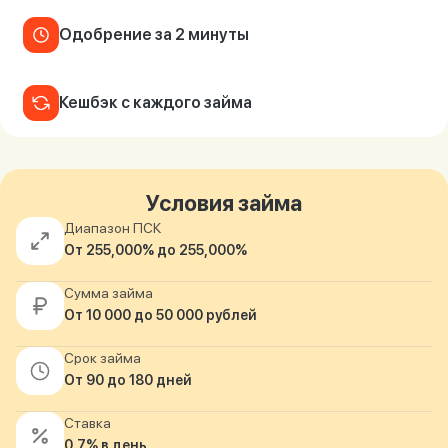
вопрос
данных
Одобрение за 2 минуты
Кешбэк с каждого займа
Ответы
Оформить заявку
Условия займа
на
Диапазон ПСК
вопросы
От 255,000% до 255,000%
Войти под другим номером
Сумма займа
От 10 000 до 50 000 рублей
Срок займа
От 90 до 180 дней
Ставка
0,7% в день