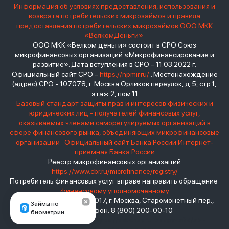
Информация об условиях предоставления, использования и
возврата потребительских микрозаймов и правила
предоставления потребительских микрозаймов ООО МКК
«ВелкомДеньги»
ООО МКК «Велком деньги» состоит в СРО Союз
микрофинансовых организаций «Микрофинансирование и
развитие». Дата вступления в СРО – 11.03.2022 г.
Официальный сайт СРО –
https://npmir.ru/
. Местонахождение
(адрес) СРО - 107078, г. Москва Орликов переулок, д.5, стр.1,
этаж 2, пом.11
Базовый стандарт защиты прав и интересов физических и
юридических лиц - получателей финансовых услуг,
оказываемых членами саморегулируемых организаций в
сфере финансового рынка, объединяющих микрофинансовые
организации
Официальный сайт Банка России
Интернет-
приемная Банка России
Реестр микрофинансовых организаций
https://www.cbr.ru/microfinance/registry/
Потребитель финансовых услуг вправе направить обращение
финансовому уполномоченному
Место нахождения: 119017, г. Москва, Старомонетный пер.,
Займы по
дом 3 Телефон: 8 (800) 200-00-10
биометрии
взять займ - <a href="https://viruchay.ru">выручай</a> -