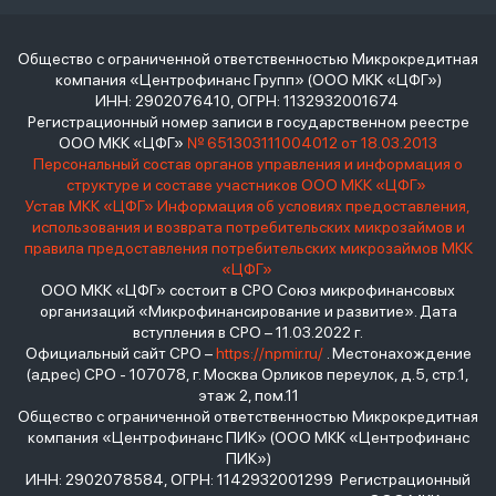
Общество с ограниченной ответственностью Микрокредитная
компания «Центрофинанс Групп» (ООО МКК «ЦФГ»)
ИНН: 2902076410, ОГРН: 1132932001674
Регистрационный номер записи в государственном реестре
ООО МКК «ЦФГ»
№ 651303111004012 от 18.03.2013
Персональный состав органов управления и информация о
структуре и составе участников ООО МКК «ЦФГ»
Устав МКК «ЦФГ»
Информация об условиях предоставления,
использования и возврата потребительских микрозаймов и
правила предоставления потребительских микрозаймов МКК
«ЦФГ»
ООО МКК «ЦФГ» состоит в СРО Союз микрофинансовых
организаций «Микрофинансирование и развитие». Дата
вступления в СРО – 11.03.2022 г.
Официальный сайт СРО –
https://npmir.ru/
. Местонахождение
(адрес) СРО - 107078, г. Москва Орликов переулок, д.5, стр.1,
этаж 2, пом.11
Общество с ограниченной ответственностью Микрокредитная
компания «Центрофинанс ПИК» (ООО МКК «Центрофинанс
ПИК»)
ИНН: 2902078584, ОГРН: 1142932001299 Регистрационный