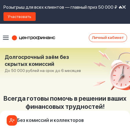
Розыгрыш для всех клиентов — главный приз 50 000 ₽ 🔥
Участвовать
Личный кабинет
Я
согласен(а)
на
Долгосрочный заём без
Я
скрытых комиссий
ознакомлен
Наши
До 50 000 рублей на срок до 6 месяцев
с
контакты
правилами
предоставления
займов
,
политикой
Ок
Ок
Всегда готовы помочь в решении ваших
сайта
,
финансовых трудностей!
даю
согласие
на
Без комиссий и коллекторов
обработку
Задать
личных