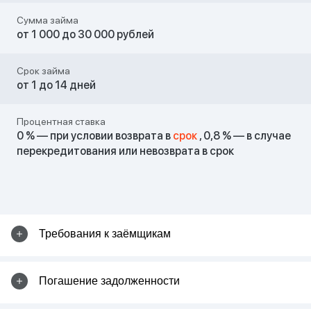
Подписка на рассылку
Сумма займа
от 1 000 до 30 000 рублей
Я согласен(а) на Я ознакомлен с
правилами предоставления займов
,
политикой сайта
, даю согласие на
Срок займа
обработку личных данных
от 1 до 14 дней
Подписаться
Процентная ставка
0 % — при условии возврата в
срок
, 0,8 % — в случае
перекредитования или невозврата в срок
Требования к заёмщикам
Гражданство Российской Федерации
Погашение задолженности
Постоянная регистрация в РФ