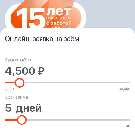
Оформить заявку
Закрыть
Онлайн-заявка на заём
Войти под другим номером
Сумма займа
Готово
1,000
30,000
Срок займа
Сервис пока в разработке
Извините за неудобства
1
30
Ок