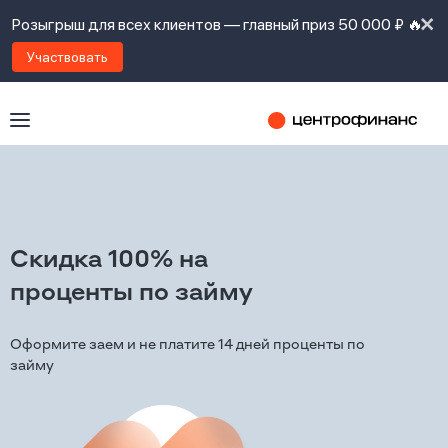
Розыгрыш для всех клиентов — главный приз 50 000 ₽ 🔥
Участвовать
Мы еще
Скидка 100% на
Сервис пока в разработке
не знакомы!
проценты по займу
Извините за неудобства
Но очень хотим познакомиться
Оформите заем и не платите 14 дней проценты по
Ок
с Вами))
займу
Для получения займа оформите
заявку!