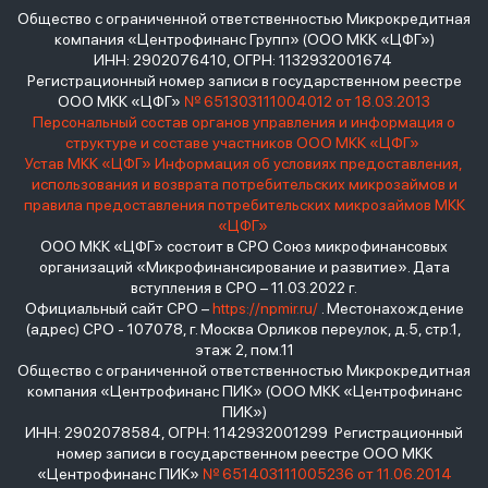
Общество с ограниченной ответственностью Микрокредитная
компания «Центрофинанс Групп» (ООО МКК «ЦФГ»)
ИНН: 2902076410, ОГРН: 1132932001674
Регистрационный номер записи в государственном реестре
ООО МКК «ЦФГ»
№ 651303111004012 от 18.03.2013
Персональный состав органов управления и информация о
структуре и составе участников ООО МКК «ЦФГ»
Устав МКК «ЦФГ»
Информация об условиях предоставления,
использования и возврата потребительских микрозаймов и
правила предоставления потребительских микрозаймов МКК
«ЦФГ»
ООО МКК «ЦФГ» состоит в СРО Союз микрофинансовых
организаций «Микрофинансирование и развитие». Дата
вступления в СРО – 11.03.2022 г.
Официальный сайт СРО –
https://npmir.ru/
. Местонахождение
(адрес) СРО - 107078, г. Москва Орликов переулок, д.5, стр.1,
этаж 2, пом.11
Общество с ограниченной ответственностью Микрокредитная
компания «Центрофинанс ПИК» (ООО МКК «Центрофинанс
ПИК»)
ИНН: 2902078584, ОГРН: 1142932001299 Регистрационный
номер записи в государственном реестре ООО МКК
«Центрофинанс ПИК»
№ 651403111005236 от 11.06.2014