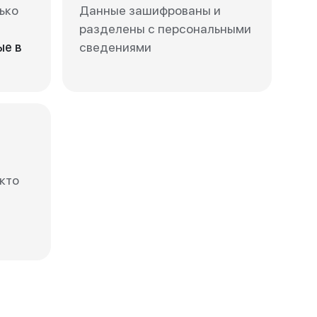
ько
Данные зашифрованы и
разделены с персональными
ые в
сведениями
кто