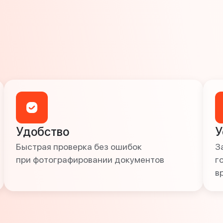
Удобство
У
Быстрая проверка без ошибок
З
при фотографировании документов
г
в