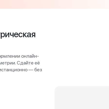
трическая
ормлении онлайн-
метрии. Сдайте её
дистанционно — без