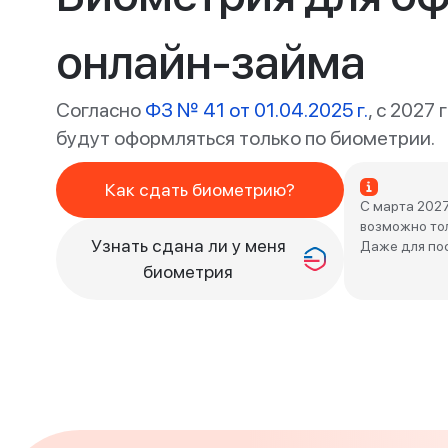
обработку
личных
онлайн-займа
данных
Согласно
ФЗ № 41 от 01.04.2025 г.
, с 2027
будут оформляться только по биометрии.
Оформить заявку
Как сдать биометрию?
С марта 2027
возможно то
Войти под другим номером
Узнать сдана ли у меня
Даже для пос
биометрия