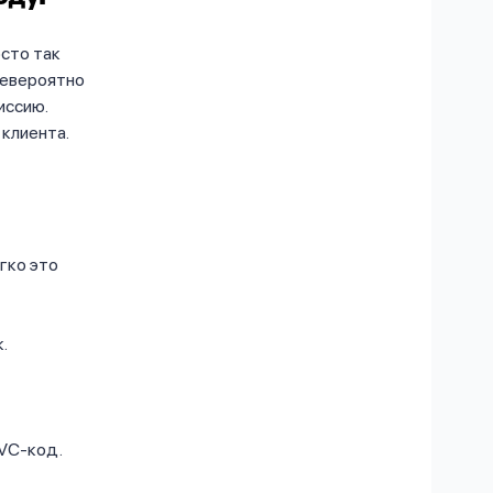
осто так
невероятно
иссию.
клиента.
гко это
.
CVC-код.