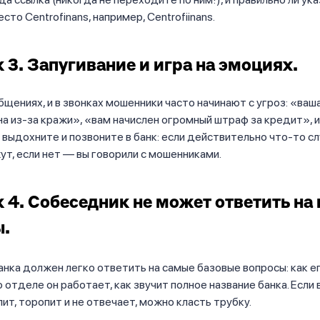
сто Centrofinans, например, Centrofiinans.
 3. Запугивание и игра на эмоциях.
щениях, и в звонках мошенники часто начинают с угроз: «ваш
а из-за кражи», «вам начислен огромный штраф за кредит», и
 выдохните и позвоните в банк: если действительно что-то сл
ут, если нет — вы говорили с мошенниками.
 4. Собеседник не может ответить на
ы.
нка должен легко ответить на самые базовые вопросы: как ег
 отделе он работает, как звучит полное название банка. Если 
ит, торопит и не отвечает, можно класть трубку.