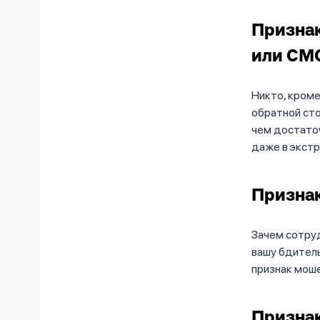
Признак
или СМ
Никто, кром
обратной сто
чем достаточ
даже в экстр
Признак
Зачем сотруд
вашу бдитель
признак моше
Признак