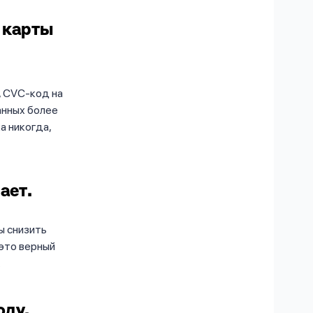
 карты
, CVC-код на
анных более
а никогда,
ает.
ы снизить
 это верный
.
оду.