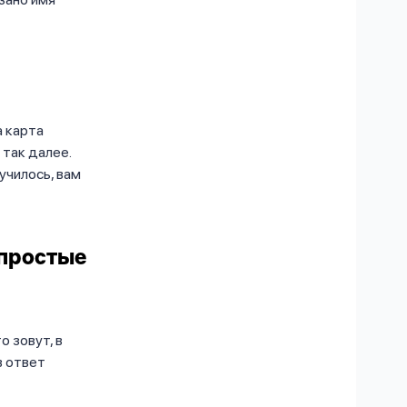
а карта
 так далее.
училось, вам
 простые
о зовут, в
в ответ