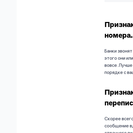
Признак
номера.
Банки звонят
этого они ил
вовсе. Лучше 
порядке с ва
Признак
перепис
Скорее всего
сообщение вд
странного ви