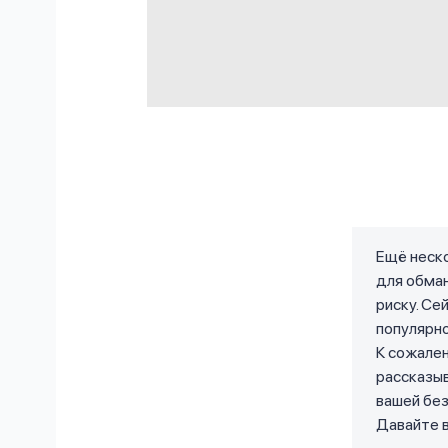
Ещё неско
для обма
риску. Се
популярно
К сожале
рассказыв
вашей без
Давайте 