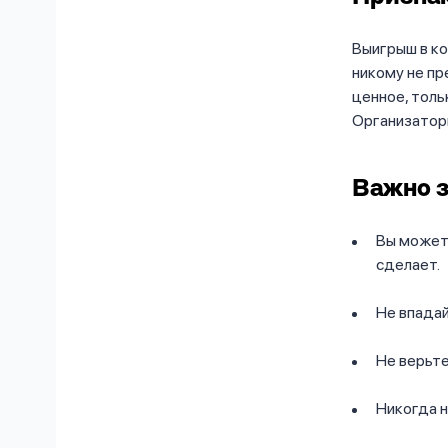
Выигрыш в ко
никому не пр
ценное, толь
Организаторы
Важно з
Вы можете
сделает.
Не впадай
Не верьт
Никогда н