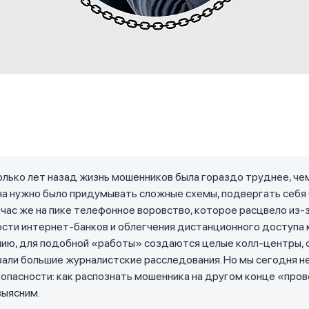
лько лет назад жизнь мошенников была гораздо труднее, чем
на нужно было придумывать сложные схемы, подвергать себя
йчас же на пике телефонное воровство, которое расцвело из-
сти интернет-банков и облегчения дистанционного доступа 
нию, для подобной «работы» создаются целые колл-центры, 
али большие журналистские расследования. Но мы сегодня не о
опасности: как распознать мошенника на другом конце «про
выясним.