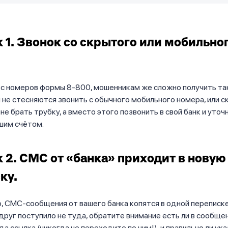
 1. Звонок со скрытого или мобильно
 с номеров формы 8-800, мошенникам же сложно получить та
и не стесняются звонить с обычного мобильного номера, или 
не брать трубку, а вместо этого позвонить в свой банк и уточн
шим счётом.
 2. СМС от «банка» приходит в новую
ку.
, СМС-сообщения от вашего банка копятся в одной переписке
руг поступило не туда, обратите внимание есть ли в сообще
да ссылка (никогда не переходите по ним!), и правильно ли ук