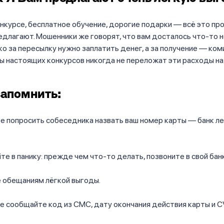
нкурсе, бесплатное обучение, дорогие подарки — всё это пр
едлагают. Мошенники же говорят, что вам досталось что-то 
ко за пересылку нужно заплатить денег, а за получение — ком
 настоящих конкурсов никогда не переложат эти расходы на 
апомнить:
 попросить собеседника назвать ваш номер карты — банк ле
те в панику: прежде чем что-то делать, позвоните в свой банк
е обещаниям лёгкой выгоды.
е сообщайте код из СМС, дату окончания действия карты и 