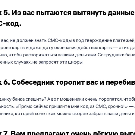
 5. Из вас пытаются вытянуть данные
С-код.
е вас, не должен знать СМС-коды в подтверждение платежей
роне карты и даже дату окончания действия карты — этих д
но, чтобы распоряжаться вашими деньгами. Сотрудники банк
енных случаях, не запросят эти цифры.
 6. Собеседник торопит вас и перебив
нику банка спешить? А вот мошенники очень торопятся, чтоб
ность. «Прямо сейчас пришлите мне код из СМС, срочно!» —
нника, который хочет как можно скорее забрать ваши деньги
 7. Вам предлагают очень лёгкую выг