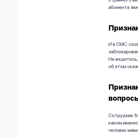
абонента: вме
Признак
И в СМС-сооб
заблокирован
Не ведитесь,
об этом скаж
Признак
вопрос
Сотрудник ба
каком именно
человек мямл