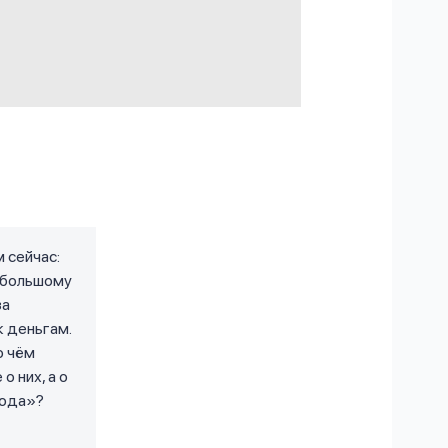
 сейчас:
 большому
за
к деньгам.
о чём
 них, а о
вода»?