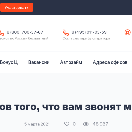
Участвовать
8 (800) 700-37-67
8 (495) 011-03-59
вонок по России бесплатный
Согласно тарифу оператора
Бонус Ц
Вакансии
Автозайм
Адреса офисов
ов того, что вам звонят
0
48 987
5 марта 2021