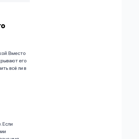
го
кой. Вместо
скрывают его
ить всё ли в
. Если
нии
азано имя