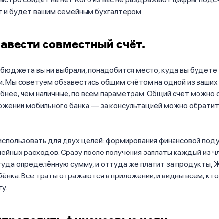
т и будет вашим семейным бухгалтером.
Завести совместный счёт.
 бюджета вы ни выбрали, понадобится место, куда вы будете
. Мы советуем обзавестись общим счётом на одной из ваших
обнее, чем наличные, по всем параметрам. Общий счёт можно
ожении мобильного банка — за консультацией можно обратит
спользовать для двух целей: формирования финансовой поду
ейных расходов. Сразу после получения заплаты каждый из ч
уда определённую сумму, и оттуда же платит за продукты, 
бёнка. Все траты отражаются в приложении, и видны всем, кт
ту.