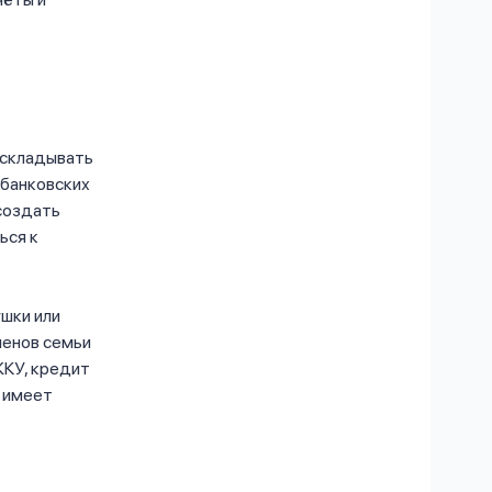
 складывать
 банковских
 создать
ься к
шки или
ленов семьи
ЖКУ, кредит
о имеет