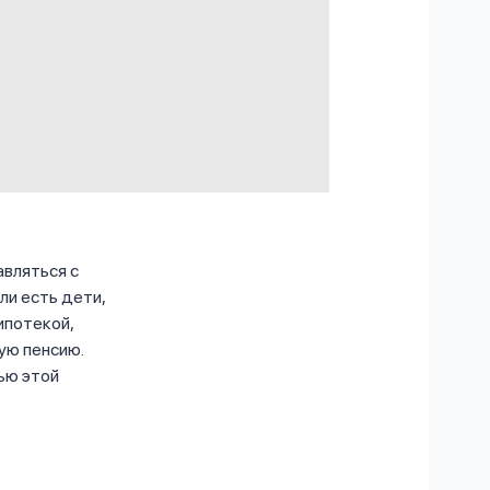
авляться с
ли есть дети,
ипотекой,
ую пенсию.
щью этой