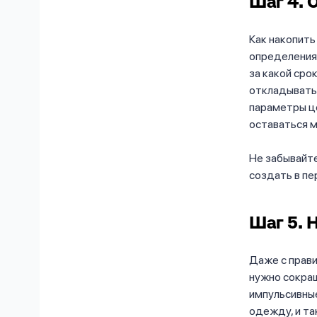
Шаг 4. 
Как накопить
определения 
за какой сро
откладывать 
параметры це
оставаться 
Не забывайте
создать в пе
Шаг 5. 
Даже с прав
нужно сокра
импульсивные
одежду, и та