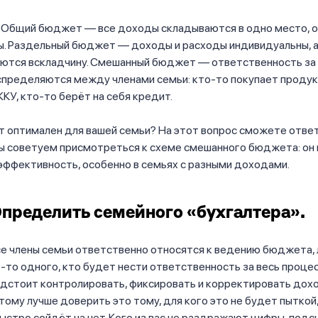
и. Общий бюджет — все доходы складываются в одно место, 
ы. Раздельный бюджет — доходы и расходы индивидуальны, а
аются вскладчину. Смешанный бюджет — ответственность за
пределяются между членами семьи: кто-то покупает продук
КУ, кто-то берёт на себя кредит.
т оптимален для вашей семьи? На этот вопрос сможете отве
мы советуем присмотреться к схеме смешанного бюджета: он
ффективность, особенно в семьях с разными доходами.
Определить семейного «бухгалтера».
се члены семьи ответственно относятся к ведению бюджета,
-то одного, кто будет нести ответственность за весь проце
едстоит контролировать, фиксировать и корректировать дох
тому лучше доверить это тому, для кого это не будет пыткой,
ыстро сойдёт на нет. Кого из вас не раздражают цифры, подс