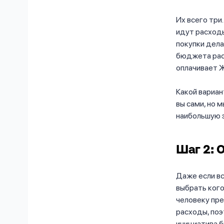
Их всего тр
идут расход
покупки дел
бюджета рас
оплачивает Ж
Какой вариан
вы сами, но 
наибольшую э
Шаг 2: 
Даже если в
выбрать кого
человеку пр
расходы, поэ
инициатива б