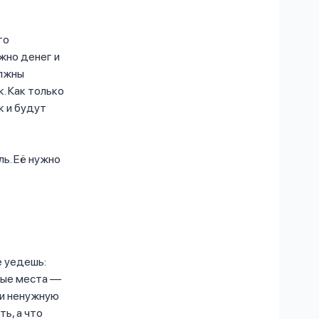
го
жно денег и
олжны
. Как только
к и будут
ь. Её нужно
е уедешь:
бые места —
 и ненужную
ь, а что