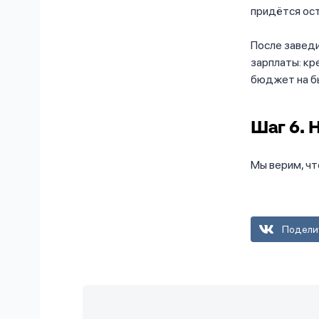
придётся ост
После заведи
зарплаты: кр
бюджет на б
Шаг 6. 
Мы верим, чт
Подели