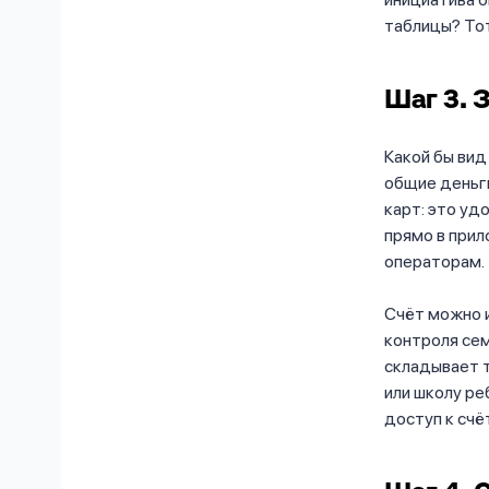
таблицы? То
Шаг 3. 
Какой бы вид
общие деньги
карт: это уд
прямо в прил
операторам.
Счёт можно и
контроля сем
складывает т
или школу ре
доступ к счё