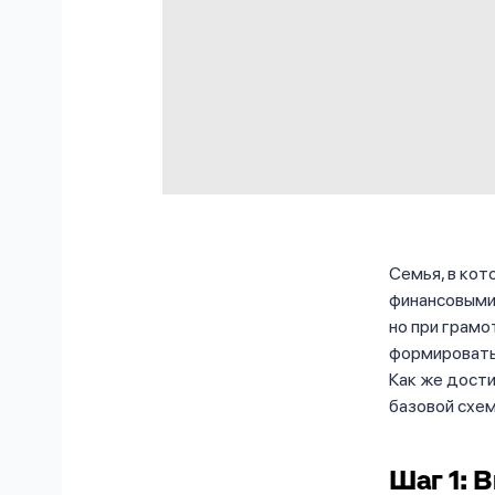
Семья, в кот
финансовыми 
но при грамо
формировать
Как же дости
базовой схем
Шаг 1: 