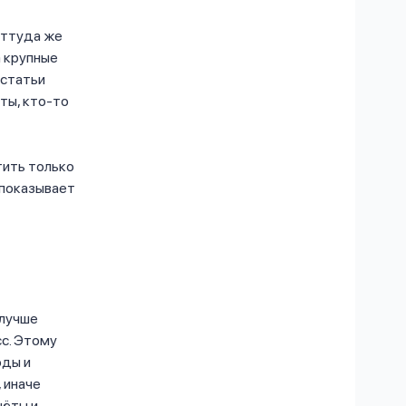
оттуда же
 крупные
 статьи
ты, кто-то
тить только
 показывает
 лучше
сс. Этому
оды и
 иначе
чёты и