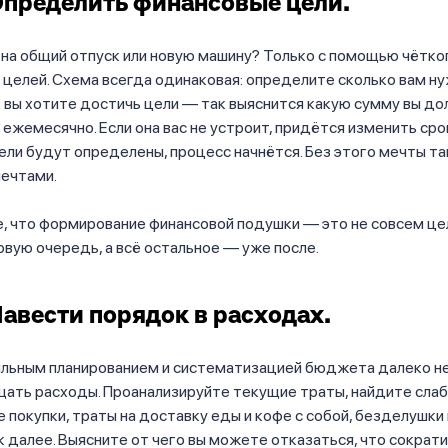
Определить финансовые цели.
 на общий отпуск или новую машину? Только с помощью чётко
целей. Схема всегда одинаковая: определите сколько вам ну
к вы хотите достичь цели — так выяснится какую сумму вы д
ежемесячно. Если она вас не устроит, придётся изменить срок
ли будут определены, процесс начнётся. Без этого мечты та
мечтами.
, что формирование финансовой подушки — это не совсем цел
рвую очередь, а всё остальное — уже после.
Навести порядок в расходах.
ильным планированием и систематизацией бюджета далеко н
щать расходы. Проанализируйте текущие траты, найдите сла
 покупки, траты на доставку еды и кофе с собой, безделушки
к далее. Выясните от чего вы можете отказаться, что сократит