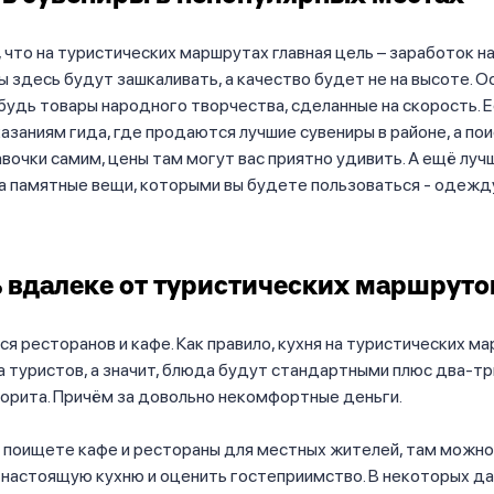
 что на туристических маршрутах главная цель – заработок на 
 здесь будут зашкаливать, а качество будет не на высоте. О
будь товары народного творчества, сделанные на скорость. Е
азаниям гида, где продаются лучшие сувениры в районе, а по
вочки самим, цены там могут вас приятно удивить. А ещё луч
 а памятные вещи, которыми вы будете пользоваться - одежду
 вдалеке от туристических маршруто
ся ресторанов и кафе. Как правило, кухня на туристических м
а туристов, а значит, блюда будут стандартными плюс два-тр
орита. Причём за довольно некомфортные деньги.
ы поищете кафе и рестораны для местных жителей, там можн
 настоящую кухню и оценить гостеприимство. В некоторых д