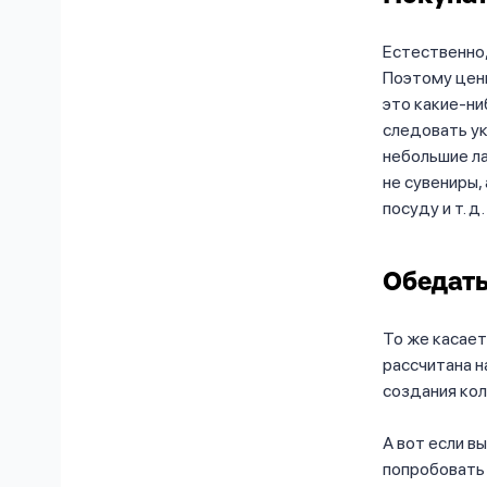
Естественно,
Поэтому цены
это какие-ни
следовать ук
небольшие ла
не сувениры,
посуду и т. д.
Обедать
То же касает
рассчитана н
создания кол
А вот если в
попробовать