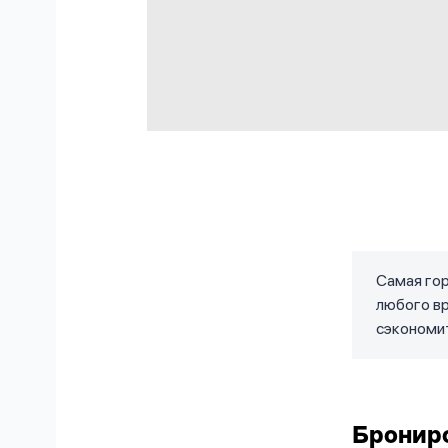
Самая гор
любого вр
сэкономит
Брониро