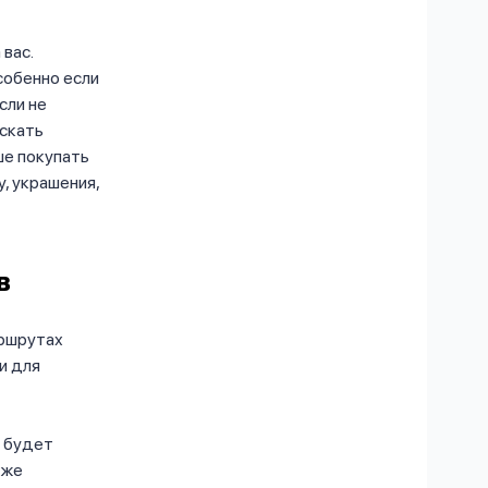
вас.
собенно если
сли не
искать
ше покупать
, украшения,
в
аршрутах
и для
о будет
аже