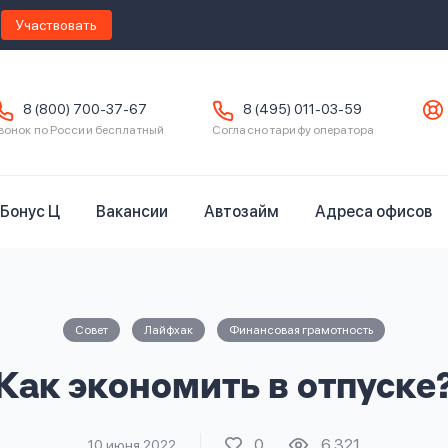
Участвовать
8 (800) 700-37-67
8 (495) 011-03-59
вонок по России бесплатный
Согласно тарифу оператора
Бонус Ц
Вакансии
Автозайм
Адреса офисов
Совет
Лайфхак
Финансовая грамотность
Как экономить в отпуске
0
6 321
10 июня 2022