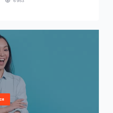
6 953
ся