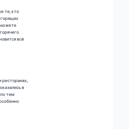
е те, кто
 «горящих
ы можете
 горячего
новится всё
 и ресторанах,
 оказались в
 по тем
 особенно