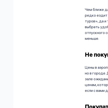
Чем ближе да
редко ездит 
туров», да и
выбрать удоб
отпускного с
меньше.
Не поку
Цены в аэропо
но в городе.
зале ожидани
ценам, котор
если с вами 
Покупат