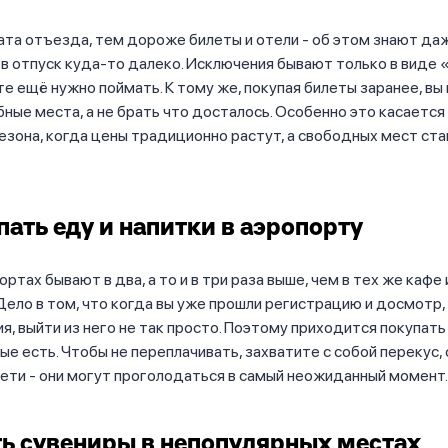
та отъезда, тем дороже билеты и отели - об этом знают даж
в отпуск куда-то далеко. Исключения бывают только в виде
 те ещё нужно поймать. К тому же, покупая билеты заранее, в
ные места, а не брать что досталось. Особенно это касается
езона, когда цены традиционно растут, а свободных мест ста
пать еду и напитки в аэропорту
ртах бывают в два, а то и в три раза выше, чем в тех же кафе
 Дело в том, что когда вы уже прошли регистрацию и досмотр,
я, выйти из него не так просто. Поэтому приходится покупать
ые есть. Чтобы не переплачивать, захватите с собой перекус,
дети - они могут проголодаться в самый неожиданный момент.
ь сувениры в непопулярных местах