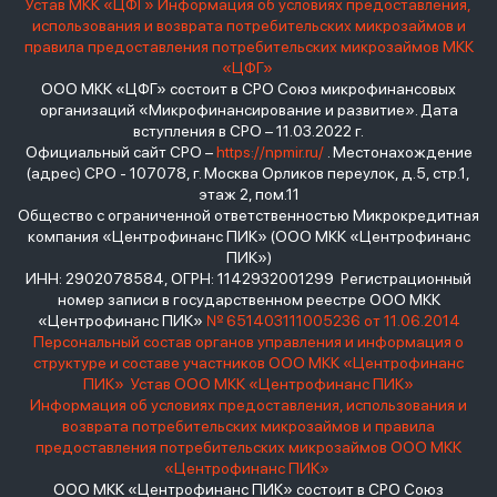
Устав МКК «ЦФГ»
Информация об условиях предоставления,
использования и возврата потребительских микрозаймов и
правила предоставления потребительских микрозаймов МКК
«ЦФГ»
ООО МКК «ЦФГ» состоит в СРО Союз микрофинансовых
организаций «Микрофинансирование и развитие». Дата
вступления в СРО – 11.03.2022 г.
Официальный сайт СРО –
https://npmir.ru/
. Местонахождение
(адрес) СРО - 107078, г. Москва Орликов переулок, д.5, стр.1,
этаж 2, пом.11
Общество с ограниченной ответственностью Микрокредитная
компания «Центрофинанс ПИК» (ООО МКК «Центрофинанс
ПИК»)
ИНН: 2902078584, ОГРН: 1142932001299 Регистрационный
номер записи в государственном реестре ООО МКК
«Центрофинанс ПИК»
№ 651403111005236 от 11.06.2014
Персональный состав органов управления и информация о
структуре и составе участников ООО МКК «Центрофинанс
ПИК»
Устав ООО МКК «Центрофинанс ПИК»
Информация об условиях предоставления, использования и
возврата потребительских микрозаймов и правила
предоставления потребительских микрозаймов ООО МКК
«Центрофинанс ПИК»
ООО МКК «Центрофинанс ПИК» состоит в СРО Союз