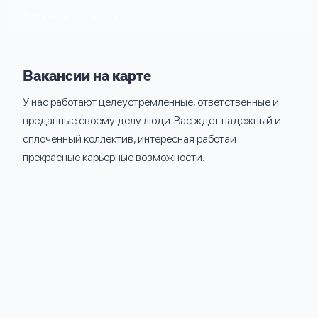
вопрос
данных
Вакансии
Работа
Вакансии на карте
У нас работают целеустремленные, ответственные и
преданные своему делу люди.
Вас ждет надежный и
Ответы
Оформить заявку
сплоченный коллектив, интересная работа
и
на
прекрасные карьерные возможности.
вопросы
Войти под другим номером