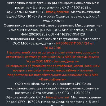
микрофинансовых организаций «Микрофинансирование и
развитие». Дата вступления в СРО – 11.03.2022 г.
Официальный сайт СРО –
https://npmir.ru/
. Местонахождение
(адрес) СРО - 107078, г. Москва Орликов переулок, д.5, стр.1,
этаж 2, пом.11
Общество с ограниченной ответственностью Микрокредитная
компания «ВелкомДеньги» (ООО МКК «ВелкомДеньги»)
ИНН: 2902082527, ОГРН: 1162901054128
Регистрационный номер записи в государственном реестре
ООО МКК «ВелкомДеньги»
№ 001603111007724 от
28.03.2016
Персональный состав органов управления и информация о
структуре и составе участников ООО МКК «ВелкомДеньги»
Устав ООО МКК «ВелкомДеньги»
Информация об условиях предоставления, использования и
возврата потребительских микрозаймов и правила
предоставления потребительских микрозаймов ООО МКК
«ВелкомДеньги»
ООО МКК «Велком деньги» состоит в СРО Союз
микрофинансовых организаций «Микрофинансирование и
развитие». Дата вступления в СРО – 11.03.2022 г.
Официальный сайт СРО –
https://npmir.ru/
. Местонахождение
(адрес) СРО - 107078, г. Москва Орликов переулок, д.5, стр.1,