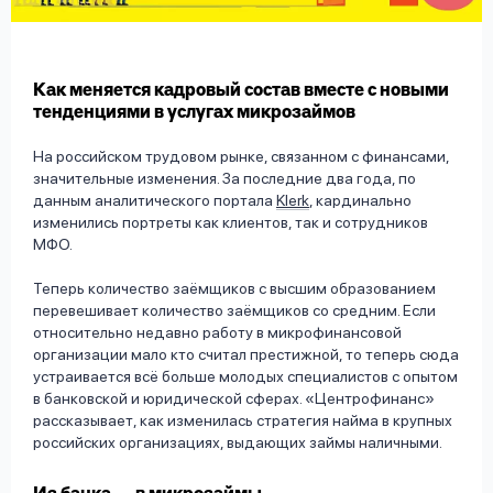
вопрос
данных
Как меняется кадровый состав вместе с новыми
тенденциями в услугах микрозаймов
На российском трудовом рынке, связанном с финансами,
значительные изменения. За последние два года, по
данным аналитического портала
Klerk
, кардинально
Ответы
Оформить заявку
изменились портреты как клиентов, так и сотрудников
на
МФО.
вопросы
Войти под другим номером
Теперь количество заёмщиков с высшим образованием
перевешивает количество заёмщиков со средним. Если
относительно недавно работу в микрофинансовой
организации мало кто считал престижной, то теперь сюда
устраивается всё больше молодых специалистов с опытом
в банковской и юридической сферах. «Центрофинанс»
рассказывает, как изменилась стратегия найма в крупных
российских организациях, выдающих займы наличными.