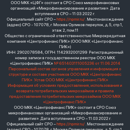
ООО МКК «ЦФГ» состоит в СРО Союз микрофинансовых
организаций «Микрофинансирование и развитие». Дата
вступления в СРО – 11.03.2022 г.
Официальный сайт СРО –
https://npmir.ru/
. Местонахождение
(адрес) СРО - 107078, г. Москва Орликов переулок, д.5, стр.1,
этаж 2, пом.11
Общество с ограниченной ответственностью Микрокредитная
компания «Центрофинанс ПИК» (ООО МКК «Центрофинанс
ПИК»)
ИНН: 2902078584, ОГРН: 1142932001299 Регистрационный
номер записи в государственном реестре ООО МКК
«Центрофинанс ПИК»
№ 651403111005236 от 11.06.2014
Персональный состав органов управления и информация о
структуре и составе участников ООО МКК «Центрофинанс
ПИК»
Устав ООО МКК «Центрофинанс ПИК»
Информация об условиях предоставления, использования и
возврата потребительских микрозаймов и правила
предоставления потребительских микрозаймов ООО МКК
«Центрофинанс ПИК»
ООО МКК «Центрофинанс ПИК» состоит в СРО Союз
микрофинансовых организаций «Микрофинансирование и
развитие». Дата вступления в СРО – 11.03.2022 г.
Официальный сайт СРО –
https://npmir.ru/
. Местонахождение
(адрес) СРО - 107078, г. Москва Орликов переулок, д.5, стр.1,