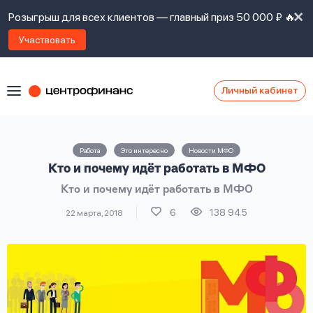
Розыгрыш для всех клиентов — главный приз 50 000 ₽ 🔥
Участвовать
Личный кабинет
Я
согласен(а)
на
Я
Работа
Это интересно
Новости МФО
ознакомлен
Наши
Кто и почему идёт работать в МФО
с
контакты
правилами
Кто и почему идёт работать в МФО
предоставления
займов
,
6
138 945
22 марта, 2018
политикой
Ок
Ок
сайта
,
даю
согласие
на
обработку
Задать
личных