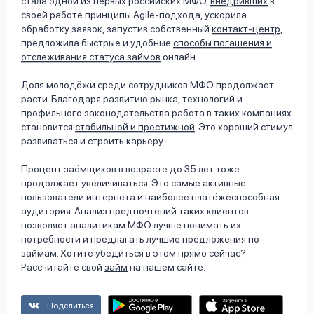
стала одной из первых российских МФО,
внедривших
в
своей работе принципы Agile-подхода, ускорила
обработку заявок, запустив собственный
контакт-центр
,
предложила быстрые и удобные
способы погашения и
отслеживания статуса займов
онлайн.
Доля молодёжи среди сотрудников МФО продолжает
расти. Благодаря развитию рынка, технологий и
профильного законодательства работа в таких компаниях
становится
стабильной и престижной
. Это хороший стимул
развиваться и строить карьеру.
Процент заёмщиков в возрасте до 35 лет тоже
продолжает увеличиваться. Это самые активные
пользователи интернета и наиболее платёжеспособная
аудитория. Анализ предпочтений таких клиентов
позволяет аналитикам МФО лучше понимать их
потребности и предлагать лучшие предложения по
займам. Хотите убедиться в этом прямо сейчас?
Рассчитайте свой
займ
на нашем сайте.
Поделиться