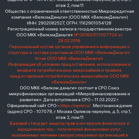
этаж 2, пом.11
Общество с ограниченной ответственностью Микрокредитная
компания «ВелкомДеньги» (ООО МКК «ВелкомДеньги»)
ИНН: 2902082527, ОГРН: 1162901054128
Регистрационный номер записи в государственном реестре
ООО МКК «ВелкомДеньги»
№ 001603111007724 от
28.03.2016
Персональный состав органов управления и информация о
структуре и составе участников ООО МКК «ВелкомДеньги»
Устав ООО МКК «ВелкомДеньги»
Информация об условиях предоставления, использования и
возврата потребительских микрозаймов и правила
предоставления потребительских микрозаймов ООО МКК
«ВелкомДеньги»
ООО МКК «Велком деньги» состоит в СРО Союз
микрофинансовых организаций «Микрофинансирование и
развитие». Дата вступления в СРО – 11.03.2022 г.
Официальный сайт СРО –
https://npmir.ru/
. Местонахождение
(адрес) СРО - 107078, г. Москва Орликов переулок, д.5, стр.1,
этаж 2, пом.11
Базовый стандарт защиты прав и интересов физических и
юридических лиц - получателей финансовых услуг,
оказываемых членами саморегулируемых организаций в