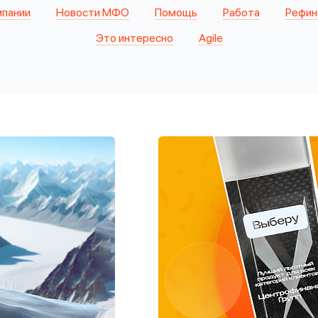
мпании
Новости МФО
Помощь
Работа
Рефин
Это интересно
Agile