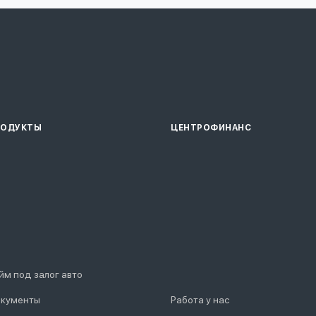
РОДУКТЫ
ЦЕНТРОФИНАНС
йм под залог авто
кументы
Работа у нас