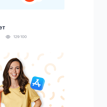
ет
129 100