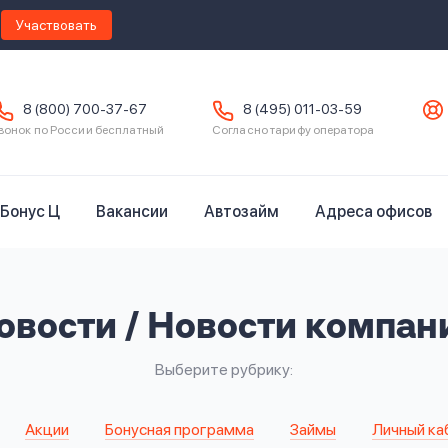
Участвовать
8 (800) 700-37-67
8 (495) 011-03-59
вонок по России бесплатный
Согласно тарифу оператора
Бонус Ц
Вакансии
Автозайм
Адреса офисов
овости / Новости компан
Выберите рубрику
Акции
Бонусная программа
Займы
Личный ка