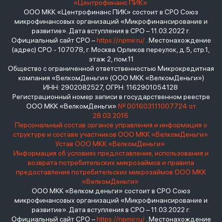
«Центрофинанс ПИК»
ООО МКК «Центрофинанс ПИК» состоит в СРО Союз
микрофинансовых организаций «Микрофинансирование и
развитие». Дата вступления в СРО – 11.03.2022 г.
Официальный сайт СРО –
https://npmir.ru/
. Местонахождение
(адрес) СРО - 107078, г. Москва Орликов переулок, д.5, стр.1,
этаж 2, пом.11
Общество с ограниченной ответственностью Микрокредитная
компания «ВелкомДеньги» (ООО МКК «ВелкомДеньги»)
ИНН: 2902082527, ОГРН: 1162901054128
Регистрационный номер записи в государственном реестре
ООО МКК «ВелкомДеньги»
№ 001603111007724 от
28.03.2016
Персональный состав органов управления и информация о
структуре и составе участников ООО МКК «ВелкомДеньги»
Устав ООО МКК «ВелкомДеньги»
Информация об условиях предоставления, использования и
возврата потребительских микрозаймов и правила
предоставления потребительских микрозаймов ООО МКК
«ВелкомДеньги»
ООО МКК «Велком деньги» состоит в СРО Союз
микрофинансовых организаций «Микрофинансирование и
развитие». Дата вступления в СРО – 11.03.2022 г.
Официальный сайт СРО –
https://npmir.ru/
. Местонахождение