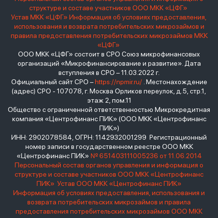
структуре и составе участников ООО МКК «ЦФГ»
Устав МКК «ЦФГ»
Информация об условиях предоставления,
использования и возврата потребительских микрозаймов и
правила предоставления потребительских микрозаймов МКК
«ЦФГ»
ООО МКК «ЦФГ» состоит в СРО Союз микрофинансовых
организаций «Микрофинансирование и развитие». Дата
вступления в СРО – 11.03.2022 г.
Официальный сайт СРО –
https://npmir.ru/
. Местонахождение
(адрес) СРО - 107078, г. Москва Орликов переулок, д.5, стр.1,
этаж 2, пом.11
Общество с ограниченной ответственностью Микрокредитная
компания «Центрофинанс ПИК» (ООО МКК «Центрофинанс
ПИК»)
ИНН: 2902078584, ОГРН: 1142932001299 Регистрационный
номер записи в государственном реестре ООО МКК
«Центрофинанс ПИК»
№ 651403111005236 от 11.06.2014
Персональный состав органов управления и информация о
структуре и составе участников ООО МКК «Центрофинанс
ПИК»
Устав ООО МКК «Центрофинанс ПИК»
Информация об условиях предоставления, использования и
возврата потребительских микрозаймов и правила
предоставления потребительских микрозаймов ООО МКК