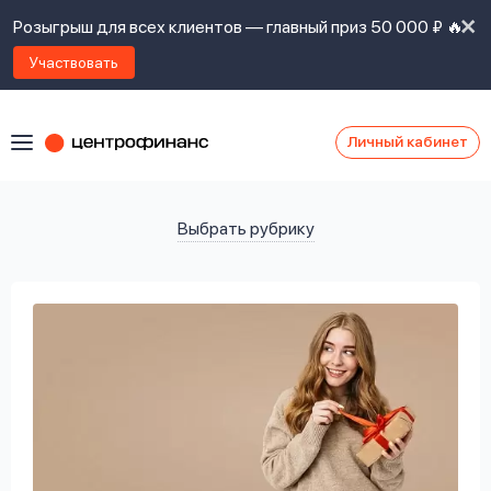
Розыгрыш для всех клиентов — главный приз 50 000 ₽ 🔥
Участвовать
Личный кабинет
Я
согласен(а)
на
Я
ознакомлен
Наши
с
контакты
правилами
предоставления
займов
,
политикой
Ок
Ок
сайта
,
даю
согласие
на
обработку
Задать
личных