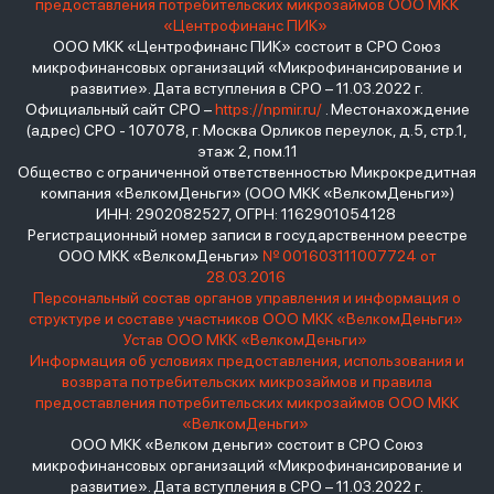
предоставления потребительских микрозаймов ООО МКК
«Центрофинанс ПИК»
ООО МКК «Центрофинанс ПИК» состоит в СРО Союз
микрофинансовых организаций «Микрофинансирование и
развитие». Дата вступления в СРО – 11.03.2022 г.
Официальный сайт СРО –
https://npmir.ru/
. Местонахождение
(адрес) СРО - 107078, г. Москва Орликов переулок, д.5, стр.1,
этаж 2, пом.11
Общество с ограниченной ответственностью Микрокредитная
компания «ВелкомДеньги» (ООО МКК «ВелкомДеньги»)
ИНН: 2902082527, ОГРН: 1162901054128
Регистрационный номер записи в государственном реестре
ООО МКК «ВелкомДеньги»
№ 001603111007724 от
28.03.2016
Персональный состав органов управления и информация о
структуре и составе участников ООО МКК «ВелкомДеньги»
Устав ООО МКК «ВелкомДеньги»
Информация об условиях предоставления, использования и
возврата потребительских микрозаймов и правила
предоставления потребительских микрозаймов ООО МКК
«ВелкомДеньги»
ООО МКК «Велком деньги» состоит в СРО Союз
микрофинансовых организаций «Микрофинансирование и
развитие». Дата вступления в СРО – 11.03.2022 г.