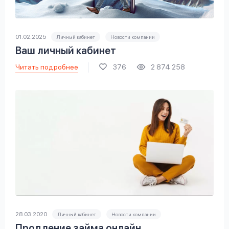
вопрос
данных
01.02.2025
Личный кабинет
Новости компании
Ваш личный кабинет
Читать подробнее
376
2 874 258
Ответы
Оформить заявку
на
вопросы
Войти под другим номером
28.03.2020
Личный кабинет
Новости компании
Продление займа онлайн