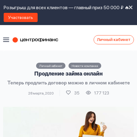
Розыгрыш для всех клиентов — главный приз 50 000 ₽ 🔥
Участвовать
Личный кабинет
Я
согласен(а)
на
Я
Личный кабинет
Новости компании
ознакомлен
Наши
Продление займа онлайн
с
контакты
правилами
Теперь продлить договор можно в личном кабинете
предоставления
займов
,
35
177 123
28 марта, 2020
политикой
Ок
Ок
сайта
,
даю
согласие
на
обработку
Задать
личных