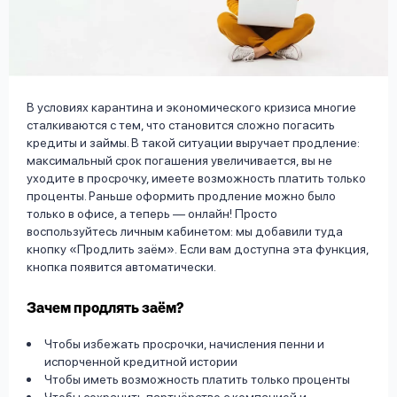
вопрос
данных
В условиях карантина и экономического кризиса многие
сталкиваются с тем, что становится сложно погасить
кредиты и займы. В такой ситуации выручает продление:
максимальный срок погашения увеличивается, вы не
Ответы
Оформить заявку
уходите в просрочку, имеете возможность платить только
на
проценты. Раньше оформить продление можно было
вопросы
только в офисе, а теперь — онлайн! Просто
Войти под другим номером
воспользуйтесь личным кабинетом: мы добавили туда
кнопку «Продлить заём». Если вам доступна эта функция,
кнопка появится автоматически.
Зачем продлять заём?
Чтобы избежать просрочки, начисления пенни и
испорченной кредитной истории
Чтобы иметь возможность платить только проценты