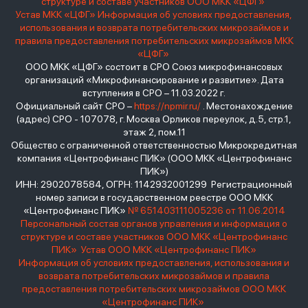
структуре и составе участников ООО МКК «ЦФГ»
Устав МКК «ЦФГ»
Информация об условиях предоставления,
использования и возврата потребительских микрозаймов и
правила предоставления потребительских микрозаймов МКК
«ЦФГ»
ООО МКК «ЦФГ» состоит в СРО Союз микрофинансовых
организаций «Микрофинансирование и развитие». Дата
вступления в СРО – 11.03.2022 г.
Официальный сайт СРО –
https://npmir.ru/
. Местонахождение
(адрес) СРО - 107078, г. Москва Орликов переулок, д.5, стр.1,
этаж 2, пом.11
Общество с ограниченной ответственностью Микрокредитная
компания «Центрофинанс ПИК» (ООО МКК «Центрофинанс
ПИК»)
ИНН: 2902078584, ОГРН: 1142932001299 Регистрационный
номер записи в государственном реестре ООО МКК
«Центрофинанс ПИК»
№ 651403111005236 от 11.06.2014
Персональный состав органов управления и информация о
структуре и составе участников ООО МКК «Центрофинанс
ПИК»
Устав ООО МКК «Центрофинанс ПИК»
Информация об условиях предоставления, использования и
возврата потребительских микрозаймов и правила
предоставления потребительских микрозаймов ООО МКК
«Центрофинанс ПИК»