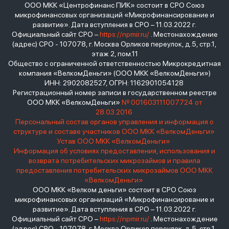
ООО МКК «Центрофинанс ПИК» состоит в СРО Союз
микрофинансовых организаций «Микрофинансирование и
развитие». Дата вступления в СРО – 11.03.2022 г.
Официальный сайт СРО –
https://npmir.ru/
. Местонахождение
(адрес) СРО - 107078, г. Москва Орликов переулок, д.5, стр.1,
этаж 2, пом.11
Общество с ограниченной ответственностью Микрокредитная
компания «ВелкомДеньги» (ООО МКК «ВелкомДеньги»)
ИНН: 2902082527, ОГРН: 1162901054128
Регистрационный номер записи в государственном реестре
ООО МКК «ВелкомДеньги»
№ 001603111007724 от
28.03.2016
Персональный состав органов управления и информация о
структуре и составе участников ООО МКК «ВелкомДеньги»
Устав ООО МКК «ВелкомДеньги»
Информация об условиях предоставления, использования и
возврата потребительских микрозаймов и правила
предоставления потребительских микрозаймов ООО МКК
«ВелкомДеньги»
ООО МКК «Велком деньги» состоит в СРО Союз
микрофинансовых организаций «Микрофинансирование и
развитие». Дата вступления в СРО – 11.03.2022 г.
Официальный сайт СРО –
https://npmir.ru/
. Местонахождение
(адрес) СРО - 107078, г. Москва Орликов переулок, д.5, стр.1,