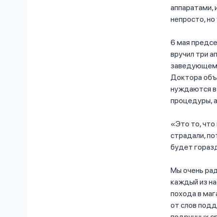
аппаратами, 
непросто, но 
6 мая предс
вручил три а
заведующему
Доктора объя
нуждаются в 
процедуры, а
«Это то, что
страдали, по
будет гораз
Мы очень рад
каждый из на
похода в маг
от слов подд
подручных с