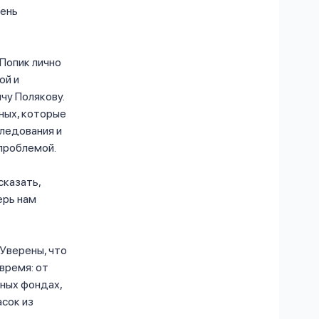
чень
Попик лично
ой и
чу Полякову.
ных, которые
следования и
проблемой.
сказать,
ерь нам
Уверены, что
время: от
ьных фондах,
сок из