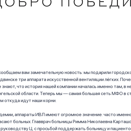
сообщаем вам замечательную новость: мы подарили городск
двинске три аппарата искусственной вентиляции лёгких. Поч
 знают, что история нашей компании началась именно там, в 
гельской области. Теперь мы — самая большая сеть МФО в ст
м откуда идут наши корни.
ндемии, аппараты ИВЛ имеют огромное значение: часто именн
асают больных. Главврач больницы Римма Николаевна Карташ
 руководству Ц. с просьбой поддержать больницу и пациенто