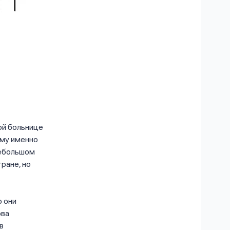
ой больнице
ему именно
небольшом
ране, но
о они
ова
в