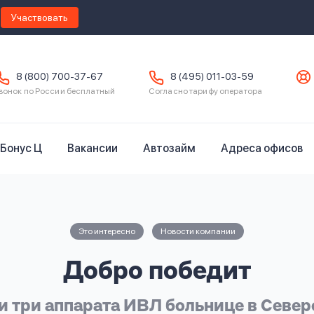
Участвовать
8 (800) 700-37-67
8 (495) 011-03-59
вонок по России бесплатный
Согласно тарифу оператора
Бонус Ц
Вакансии
Автозайм
Адреса офисов
Это интересно
Новости компании
Добро победит
 три аппарата ИВЛ больнице в Севе