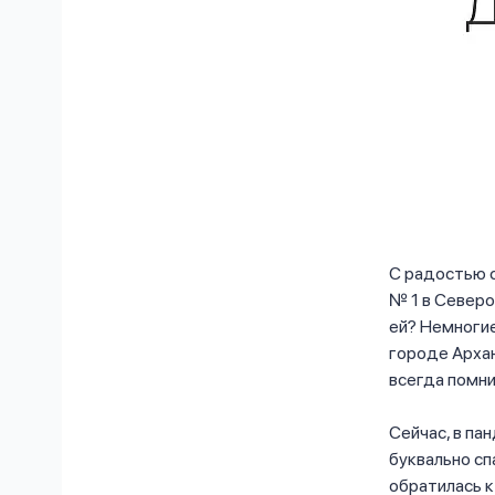
С радостью 
№ 1 в Северо
ей? Немногие
городе Архан
всегда помни
Сейчас, в па
буквально сп
обратилась к