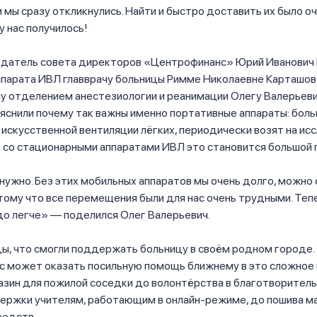
и мы сразу откликнулись. Найти и быстро доставить их было о
у нас получилось!
едатель совета директоров «Центрофинанс» Юрий Иванович 
ппарата ИВЛ главврачу больницы Римме Николаевне Карташов
 отделением анестезиологии и реанимации Олегу Валерьеви
снили почему так важны именно портативные аппараты: боль
искусственной вентиляции лёгких, периодически возят на ис
 со стационарными аппаратами ИВЛ это становится большой 
 нужно. Без этих мобильных аппаратов мы очень долго, можно 
тому что все перемещения были для нас очень трудными. Теп
до легче» — поделился Олег Валерьевич.
ы, что смогли поддержать больницу в своём родном городе. 
с может оказать посильную помощь ближнему в это сложное 
азин для пожилой соседки до волонтёрства в благотворител
ержки учителям, работающим в онлайн-режиме, до пошива ма
редств.