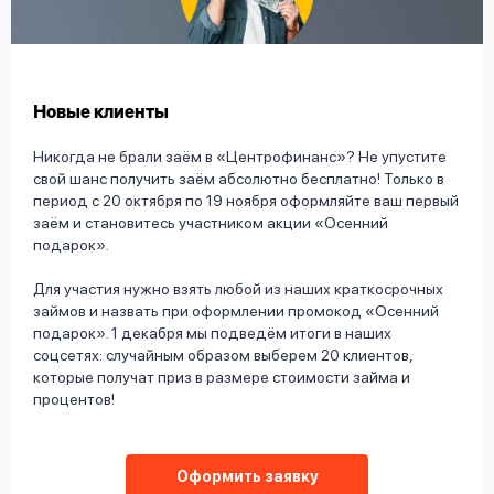
вопрос
данных
Новые клиенты
Никогда не брали заём в «Центрофинанс»? Не упустите
свой шанс получить заём абсолютно бесплатно! Только в
период с 20 октября по 19 ноября оформляйте ваш первый
Ответы
Оформить заявку
заём и становитесь участником акции «Осенний
на
подарок».
вопросы
Войти под другим номером
Для участия нужно взять любой из наших краткосрочных
займов и назвать при оформлении промокод «Осенний
подарок». 1 декабря мы подведём итоги в наших
соцсетях: случайным образом выберем 20 клиентов,
которые получат приз в размере стоимости займа и
процентов!
Оформить заявку