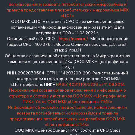
использования и возврата потребительских микрозаймов и
правила предоставления потребительских микрозаймов МКК
«ЦФГ»
ООО МКК «ЦФГ» состоит в СРО Союз микрофинансовых
организаций «Микрофинансирование и развитие». Дата
вступления в СРО – 11.03.2022 г.
Официальный сайт СРО –
https://npmir.ru/
. Местонахождение
(адрес) СРО - 107078, г. Москва Орликов переулок, д.5, стр.1,
этаж 2, пом.11
Общество с ограниченной ответственностью Микрокредитная
компания «Центрофинанс ПИК» (ООО МКК «Центрофинанс
ПИК»)
ИНН: 2902078584, ОГРН: 1142932001299 Регистрационный
номер записи в государственном реестре ООО МКК
«Центрофинанс ПИК»
№ 651403111005236 от 11.06.2014
Персональный состав органов управления и информация о
структуре и составе участников ООО МКК «Центрофинанс
ПИК»
Устав ООО МКК «Центрофинанс ПИК»
Информация об условиях предоставления, использования и
возврата потребительских микрозаймов и правила
предоставления потребительских микрозаймов ООО МКК
«Центрофинанс ПИК»
ООО МКК «Центрофинанс ПИК» состоит в СРО Союз