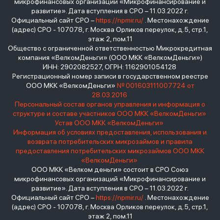
микрофинансовых организаций «Микрофинансирование и
развитие». Дата вступления в СРО – 11.03.2022 г.
Официальный сайт СРО –
https://npmir.ru/
. Местонахождение
(адрес) СРО - 107078, г. Москва Орликов переулок, д.5, стр.1,
этаж 2, пом.11
Общество с ограниченной ответственностью Микрокредитная
компания «ВелкомДеньги» (ООО МКК «ВелкомДеньги»)
ИНН: 2902082527, ОГРН: 1162901054128
Регистрационный номер записи в государственном реестре
ООО МКК «ВелкомДеньги»
№ 001603111007724 от
28.03.2016
Персональный состав органов управления и информация о
структуре и составе участников ООО МКК «ВелкомДеньги»
Устав ООО МКК «ВелкомДеньги»
Информация об условиях предоставления, использования и
возврата потребительских микрозаймов и правила
предоставления потребительских микрозаймов ООО МКК
«ВелкомДеньги»
ООО МКК «Велком деньги» состоит в СРО Союз
микрофинансовых организаций «Микрофинансирование и
развитие». Дата вступления в СРО – 11.03.2022 г.
Официальный сайт СРО –
https://npmir.ru/
. Местонахождение
(адрес) СРО - 107078, г. Москва Орликов переулок, д.5, стр.1,
этаж 2, пом.11