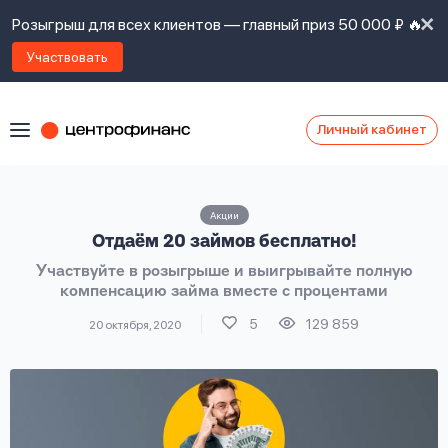
Розыгрыш для всех клиентов — главный приз 50 000 ₽ 🔥
Участвовать
Личный кабинет
Я
согласен(а)
на
Я
Акции
ознакомлен
Наши
Отдаём 20 займов бесплатно!
с
контакты
правилами
Участвуйте в розыгрыше и выигрывайте полную
предоставления
компенсацию займа вместе с процентами
займов
,
политикой
5
129 859
20 октября, 2020
Ок
Ок
сайта
,
даю
согласие
на
обработку
Задать
личных