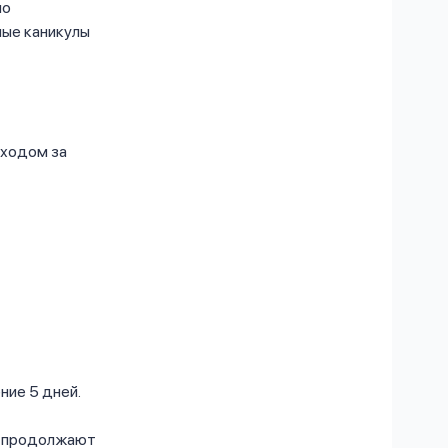
по
ные каникулы
оходом за
ние 5 дней.
а продолжают