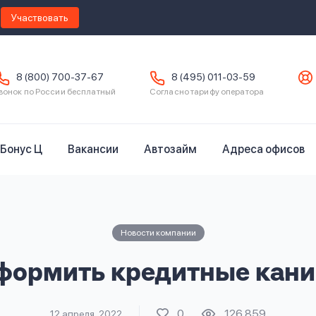
Участвовать
8 (800) 700-37-67
8 (495) 011-03-59
вонок по России бесплатный
Согласно тарифу оператора
Бонус Ц
Вакансии
Автозайм
Адреса офисов
Новости компании
формить кредитные кан
0
126 859
12 апреля, 2022