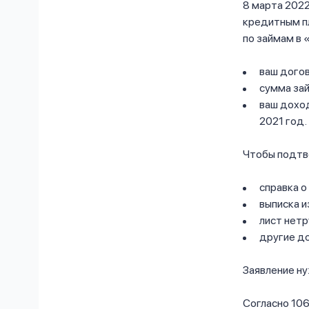
8 марта 2022
кредитным п
по займам в 
ваш догов
сумма зай
ваш дохо
2021 год.
Чтобы подтв
справка о
выписка и
лист нет
другие д
Заявление ну
Согласно 106