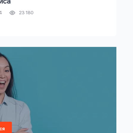
иса
4
23 180
ся