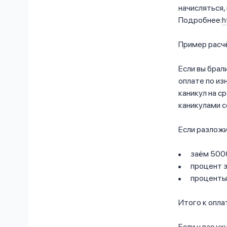
начисляться,
Подробнее:
h
Пример расчё
Если вы брал
оплате по из
каникул на с
каникулами с
Если разложи
заём 5000
процент з
проценты 
Итого к опла
Если у вас у