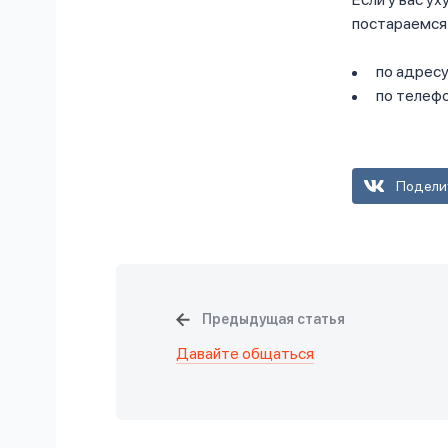
постараемся
по адрес
по телефо
Подели
Предыдущая статья
Давайте общаться