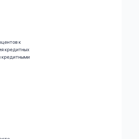
оцентов к
ния кредитных
ия кредитными
месте