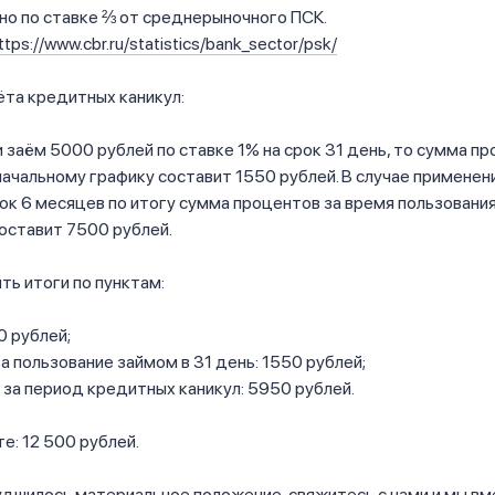
 но по ставке ⅔ от среднерыночного ПСК.
ttps://www.cbr.ru/statistics/bank_sector/psk/
та кредитных каникул:
и заём 5000 рублей по ставке 1% на срок 31 день, то сумма пр
начальному графику составит 1550 рублей. В случае примене
рок 6 месяцев по итогу сумма процентов за время пользован
оставит 7500 рублей.
ть итоги по пунктам:
 рублей;
а пользование займом в 31 день: 1550 рублей;
за период кредитных каникул: 5950 рублей.
те: 12 500 рублей.
худшилось материальное положение, свяжитесь с нами и мы в