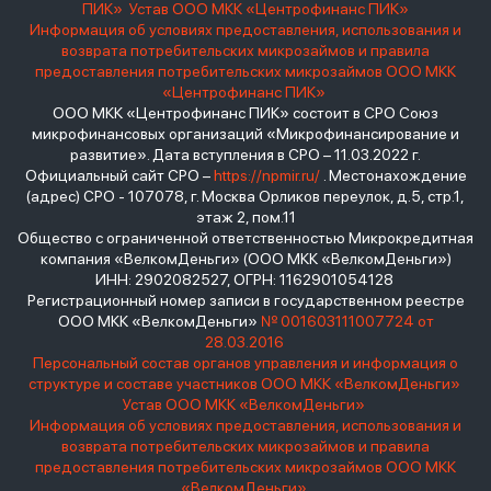
ПИК»
Устав ООО МКК «Центрофинанс ПИК»
Информация об условиях предоставления, использования и
возврата потребительских микрозаймов и правила
предоставления потребительских микрозаймов ООО МКК
«Центрофинанс ПИК»
ООО МКК «Центрофинанс ПИК» состоит в СРО Союз
микрофинансовых организаций «Микрофинансирование и
развитие». Дата вступления в СРО – 11.03.2022 г.
Официальный сайт СРО –
https://npmir.ru/
. Местонахождение
(адрес) СРО - 107078, г. Москва Орликов переулок, д.5, стр.1,
этаж 2, пом.11
Общество с ограниченной ответственностью Микрокредитная
компания «ВелкомДеньги» (ООО МКК «ВелкомДеньги»)
ИНН: 2902082527, ОГРН: 1162901054128
Регистрационный номер записи в государственном реестре
ООО МКК «ВелкомДеньги»
№ 001603111007724 от
28.03.2016
Персональный состав органов управления и информация о
структуре и составе участников ООО МКК «ВелкомДеньги»
Устав ООО МКК «ВелкомДеньги»
Информация об условиях предоставления, использования и
возврата потребительских микрозаймов и правила
предоставления потребительских микрозаймов ООО МКК
«ВелкомДеньги»