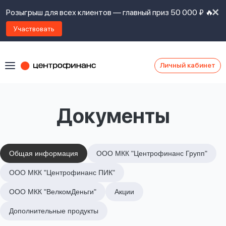
Розыгрыш для всех клиентов — главный приз 50 000 ₽ 🔥
Участвовать
Личный кабинет
Я
согласен(а)
на
Я
Документы
ознакомлен
Наши
с
контакты
правилами
предоставления
займов
,
Общая информация
ООО МКК "Центрофинанс Групп"
политикой
Ок
Ок
ООО МКК "Центрофинанс ПИК"
сайта
,
даю
ООО МКК "ВелкомДеньги"
Акции
согласие
на
Дополнительные продукты
обработку
Задать
личных