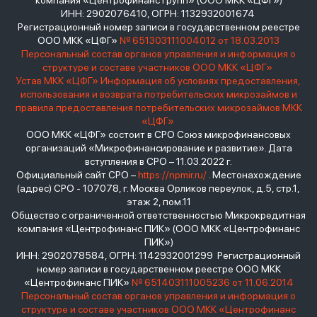
компания «Центрофинанс Групп» (ООО МКК «ЦФГ»)
ИНН: 2902076410, ОГРН: 1132932001674
Регистрационный номер записи в государственном реестре
ООО МКК «ЦФГ»
№ 651303111004012 от 18.03.2013
Персональный состав органов управления и информация о
структуре и составе участников ООО МКК «ЦФГ»
Устав МКК «ЦФГ»
Информация об условиях предоставления,
использования и возврата потребительских микрозаймов и
правила предоставления потребительских микрозаймов МКК
«ЦФГ»
ООО МКК «ЦФГ» состоит в СРО Союз микрофинансовых
организаций «Микрофинансирование и развитие». Дата
вступления в СРО – 11.03.2022 г.
Официальный сайт СРО –
https://npmir.ru/
. Местонахождение
(адрес) СРО - 107078, г. Москва Орликов переулок, д.5, стр.1,
этаж 2, пом.11
Общество с ограниченной ответственностью Микрокредитная
компания «Центрофинанс ПИК» (ООО МКК «Центрофинанс
ПИК»)
ИНН: 2902078584, ОГРН: 1142932001299 Регистрационный
номер записи в государственном реестре ООО МКК
«Центрофинанс ПИК»
№ 651403111005236 от 11.06.2014
Персональный состав органов управления и информация о
структуре и составе участников ООО МКК «Центрофинанс