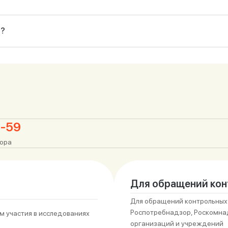
я?
 дней;
ей;
дней;
о 10 рабочих дней;
очего дня;
3-59
тора
Для обращений кон
Для обращений контрольных
Роспотребнадзор, Роскомнадз
м участия в исследованиях
организаций и учреждений