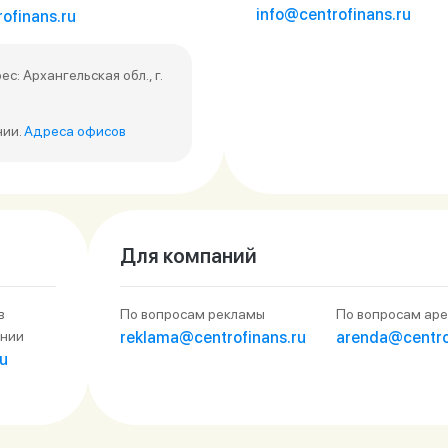
info@centrofinans.ru
ofinans.ru
 Архангельская обл., г.
нии.
Адреса офисов
Для компаний
в
По вопросам рекламы
По вопросам ар
ании
reklama@centrofinans.ru
arenda@centro
u