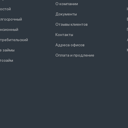
О компании
остой
Документы
лгосрочный
Отзывы клиентов
нсионный
Контакты
требительский
Адреса офисов
е займы
Оплата и продление
тозайм