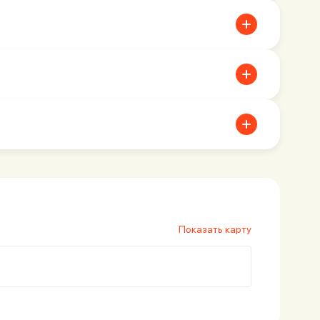
 может потребоваться предоставление данных,
ции обращения.
от типа обращения и объема необходимой проверки.
Показать карту