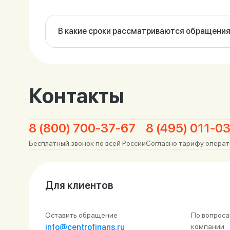
В какие сроки рассматриваются обращени
кредитные каникулы по СВО — до 10 календарных
кредитные каникулы (353 ФЗ) — до 5 рабочих дн
возврат рекуррентного платежа — до 5 рабочих 
Контакты
справка о задолженности и копии документов — д
справка об отсутствии задолженности — до 1 раб
иные обращения — до 15 рабочих дней.
8 (800) 700-37-67
8 (495) 011-0
Бесплатный звонок по всей России
Согласно тарифу опера
Для клиентов
Оставить обращение
По вопроса
info@centrofinans.ru
компании