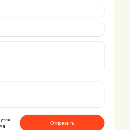
утся
Отправить
емя