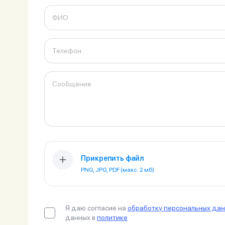
личных
данных
ФИО
Телефон
Сообщение
Оформить заявку
Войти под другим номером
Прикрепить файл
PNG, JPG, PDF (макс. 2 мб)
Я даю согласие на
обработку персональных да
данных в
политике