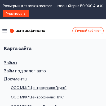
Розыгрыш для всех клиентов — главный приз 50 000 ₽ 🔥
Участвовать
Личный кабинет
Я
согласен(а)
на
Я
Карта сайта
ознакомлен
Наши
с
контакты
Займы
правилами
предоставления
Займ под залог авто
займов
,
политикой
Документы
Ок
Ок
сайта
,
даю
ООО МКК "Центрофинанс Групп"
согласие
на
ООО МКК "Центрофинанс ПИК"
обработку
Задать
личных