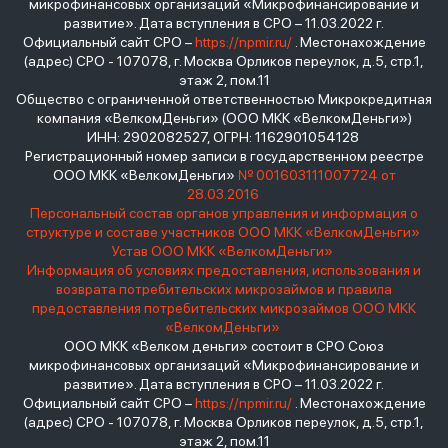
микрофинансовых организаций «Микрофинансирование и
развитие». Дата вступления в СРО – 11.03.2022 г.
Официальный сайт СРО –
https://npmir.ru/
. Местонахождение
(адрес) СРО - 107078, г. Москва Орликов переулок, д.5, стр.1,
этаж 2, пом.11
Общество с ограниченной ответственностью Микрокредитная
компания «ВелкомДеньги» (ООО МКК «ВелкомДеньги»)
ИНН: 2902082527, ОГРН: 1162901054128
Регистрационный номер записи в государственном реестре
ООО МКК «ВелкомДеньги»
№ 001603111007724 от
28.03.2016
Персональный состав органов управления и информация о
структуре и составе участников ООО МКК «ВелкомДеньги»
Устав ООО МКК «ВелкомДеньги»
Информация об условиях предоставления, использования и
возврата потребительских микрозаймов и правила
предоставления потребительских микрозаймов ООО МКК
«ВелкомДеньги»
ООО МКК «Велком деньги» состоит в СРО Союз
микрофинансовых организаций «Микрофинансирование и
развитие». Дата вступления в СРО – 11.03.2022 г.
Официальный сайт СРО –
https://npmir.ru/
. Местонахождение
(адрес) СРО - 107078, г. Москва Орликов переулок, д.5, стр.1,
этаж 2, пом.11