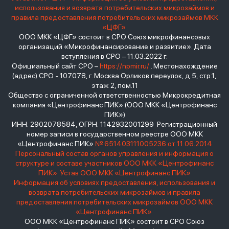
использования и возврата потребительских микрозаймов и
правила предоставления потребительских микрозаймов МКК
«ЦФГ»
ООО МКК «ЦФГ» состоит в СРО Союз микрофинансовых
организаций «Микрофинансирование и развитие». Дата
вступления в СРО – 11.03.2022 г.
Официальный сайт СРО –
https://npmir.ru/
. Местонахождение
(адрес) СРО - 107078, г. Москва Орликов переулок, д.5, стр.1,
этаж 2, пом.11
Общество с ограниченной ответственностью Микрокредитная
компания «Центрофинанс ПИК» (ООО МКК «Центрофинанс
ПИК»)
ИНН: 2902078584, ОГРН: 1142932001299 Регистрационный
номер записи в государственном реестре ООО МКК
«Центрофинанс ПИК»
№ 651403111005236 от 11.06.2014
Персональный состав органов управления и информация о
структуре и составе участников ООО МКК «Центрофинанс
ПИК»
Устав ООО МКК «Центрофинанс ПИК»
Информация об условиях предоставления, использования и
возврата потребительских микрозаймов и правила
предоставления потребительских микрозаймов ООО МКК
«Центрофинанс ПИК»
ООО МКК «Центрофинанс ПИК» состоит в СРО Союз