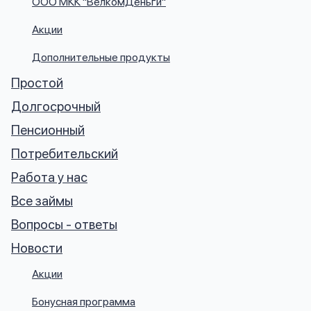
ООО МКК "ВелкомДеньги"
вопрос
данных
Акции
Дополнительные продукты
Простой
Долгосрочный
Пенсионный
Ответы
Оформить заявку
на
Потребительский
вопросы
Работа у нас
Войти под другим номером
Все займы
Вопросы - ответы
Новости
Акции
Бонусная программа