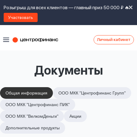
Розыгрыш для всех клиентов — главный приз 50 000 ₽ 🔥
Участвовать
Личный кабинет
Я
согласен(а)
на
Я
Документы
ознакомлен
Наши
с
контакты
правилами
предоставления
займов
,
Общая информация
ООО МКК "Центрофинанс Групп"
политикой
Ок
Ок
ООО МКК "Центрофинанс ПИК"
сайта
,
даю
ООО МКК "ВелкомДеньги"
Акции
согласие
на
Дополнительные продукты
обработку
Задать
личных