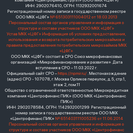
компания «Центрофинанс Групп» (ООО МКК «ЦФГ»)
ИНН: 2902076410, ОГРН: 1132932001674
Регистрационный номер записи в государственном реестре
ООО МКК «ЦФГ»
№ 651303111004012 от 18.03.2013
Персональный состав органов управления и информация о
структуре и составе участников ООО МКК «ЦФГ»
Устав МКК «ЦФГ»
Информация об условиях предоставления,
использования и возврата потребительских микрозаймов и
правила предоставления потребительских микрозаймов МКК
«ЦФГ»
ООО МКК «ЦФГ» состоит в СРО Союз микрофинансовых
организаций «Микрофинансирование и развитие». Дата
вступления в СРО – 11.03.2022 г.
Официальный сайт СРО –
https://npmir.ru/
. Местонахождение
(адрес) СРО - 107078, г. Москва Орликов переулок, д.5, стр.1,
этаж 2, пом.11
Общество с ограниченной ответственностью Микрокредитная
компания «Центрофинанс ПИК» (ООО МКК «Центрофинанс
ПИК»)
ИНН: 2902078584, ОГРН: 1142932001299 Регистрационный
номер записи в государственном реестре ООО МКК
«Центрофинанс ПИК»
№ 651403111005236 от 11.06.2014
Персональный состав органов управления и информация о
структуре и составе участников ООО МКК «Центрофинанс