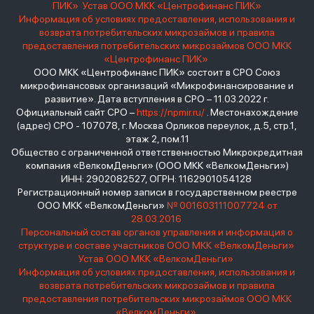
ПИК»
Устав ООО МКК «Центрофинанс ПИК»
Информация об условиях предоставления, использования и
возврата потребительских микрозаймов и правила
предоставления потребительских микрозаймов ООО МКК
«Центрофинанс ПИК»
ООО МКК «Центрофинанс ПИК» состоит в СРО Союз
микрофинансовых организаций «Микрофинансирование и
развитие». Дата вступления в СРО – 11.03.2022 г.
Официальный сайт СРО –
https://npmir.ru/
. Местонахождение
(адрес) СРО - 107078, г. Москва Орликов переулок, д.5, стр.1,
этаж 2, пом.11
Общество с ограниченной ответственностью Микрокредитная
компания «ВелкомДеньги» (ООО МКК «ВелкомДеньги»)
ИНН: 2902082527, ОГРН: 1162901054128
Регистрационный номер записи в государственном реестре
ООО МКК «ВелкомДеньги»
№ 001603111007724 от
28.03.2016
Персональный состав органов управления и информация о
структуре и составе участников ООО МКК «ВелкомДеньги»
Устав ООО МКК «ВелкомДеньги»
Информация об условиях предоставления, использования и
возврата потребительских микрозаймов и правила
предоставления потребительских микрозаймов ООО МКК
«ВелкомДеньги»