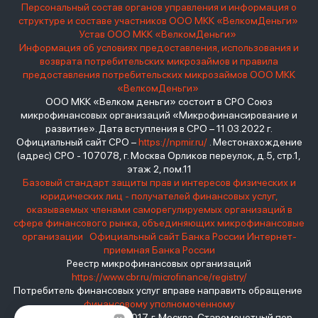
Персональный состав органов управления и информация о
структуре и составе участников ООО МКК «ВелкомДеньги»
Устав ООО МКК «ВелкомДеньги»
Информация об условиях предоставления, использования и
возврата потребительских микрозаймов и правила
предоставления потребительских микрозаймов ООО МКК
«ВелкомДеньги»
ООО МКК «Велком деньги» состоит в СРО Союз
микрофинансовых организаций «Микрофинансирование и
развитие». Дата вступления в СРО – 11.03.2022 г.
Официальный сайт СРО –
https://npmir.ru/
. Местонахождение
(адрес) СРО - 107078, г. Москва Орликов переулок, д.5, стр.1,
этаж 2, пом.11
Базовый стандарт защиты прав и интересов физических и
юридических лиц - получателей финансовых услуг,
оказываемых членами саморегулируемых организаций в
сфере финансового рынка, объединяющих микрофинансовые
организации
Официальный сайт Банка России
Интернет-
приемная Банка России
Реестр микрофинансовых организаций
https://www.cbr.ru/microfinance/registry/
Потребитель финансовых услуг вправе направить обращение
финансовому уполномоченному
Место нахождения: 119017, г. Москва, Старомонетный пер.,