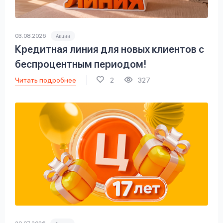
вопрос
данных
03.08.2026
Акции
Кредитная линия для новых клиентов с
беспроцентным периодом!
Читать подробнее
2
327
Ответы
Оформить заявку
на
вопросы
Войти под другим номером