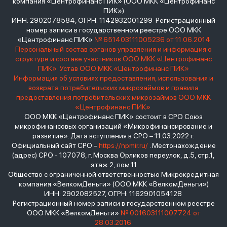
компания «Центрофинанс ПИК» (ООО МКК «Центрофинанс
ПИК»)
ИНН: 2902078584, ОГРН: 1142932001299 Регистрационный
номер записи в государственном реестре ООО МКК
«Центрофинанс ПИК»
№ 651403111005236 от 11.06.2014
Персональный состав органов управления и информация о
структуре и составе участников ООО МКК «Центрофинанс
ПИК»
Устав ООО МКК «Центрофинанс ПИК»
Информация об условиях предоставления, использования и
возврата потребительских микрозаймов и правила
предоставления потребительских микрозаймов ООО МКК
«Центрофинанс ПИК»
ООО МКК «Центрофинанс ПИК» состоит в СРО Союз
микрофинансовых организаций «Микрофинансирование и
развитие». Дата вступления в СРО – 11.03.2022 г.
Официальный сайт СРО –
https://npmir.ru/
. Местонахождение
(адрес) СРО - 107078, г. Москва Орликов переулок, д.5, стр.1,
этаж 2, пом.11
Общество с ограниченной ответственностью Микрокредитная
компания «ВелкомДеньги» (ООО МКК «ВелкомДеньги»)
ИНН: 2902082527, ОГРН: 1162901054128
Регистрационный номер записи в государственном реестре
ООО МКК «ВелкомДеньги»
№ 001603111007724 от
28.03.2016