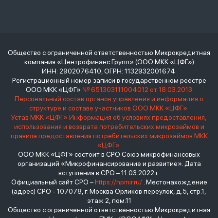
Общество с ограниченной ответственностью Микрокредитная
компания «Центрофинанс Групп» (ООО МКК «ЦФГ»)
ИНН: 2902076410, ОГРН: 1132932001674
Регистрационный номер записи в государственном реестре
ООО МКК «ЦФГ»
№ 651303111004012 от 18.03.2013
Персональный состав органов управления и информация о
структуре и составе участников ООО МКК «ЦФГ»
Устав МКК «ЦФГ»
Информация об условиях предоставления,
использования и возврата потребительских микрозаймов и
правила предоставления потребительских микрозаймов МКК
«ЦФГ»
ООО МКК «ЦФГ» состоит в СРО Союз микрофинансовых
организаций «Микрофинансирование и развитие». Дата
вступления в СРО – 11.03.2022 г.
Официальный сайт СРО –
https://npmir.ru/
. Местонахождение
(адрес) СРО - 107078, г. Москва Орликов переулок, д.5, стр.1,
этаж 2, пом.11
Общество с ограниченной ответственностью Микрокредитная