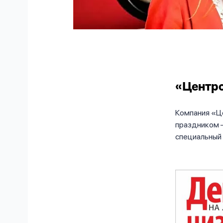
«Центро
Компания «Ц
праздником 
специальный 