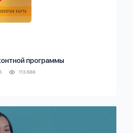
контной программы
3
113 686