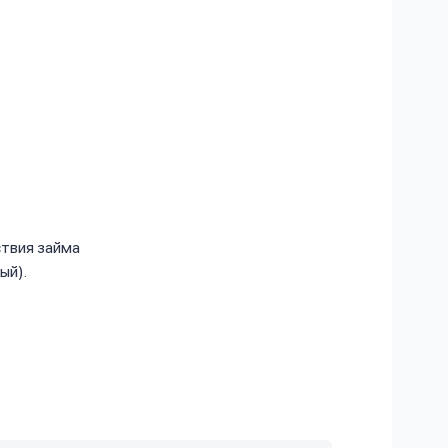
ствия займа
ый).