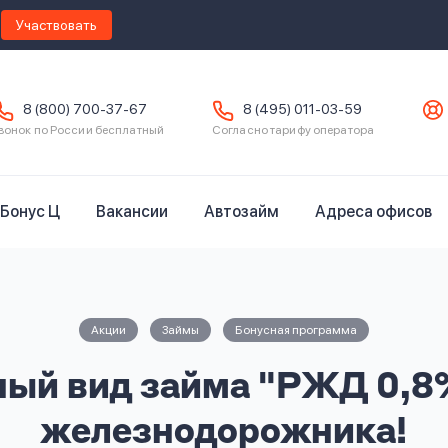
Участвовать
8 (800) 700-37-67
8 (495) 011-03-59
вонок по России бесплатный
Согласно тарифу оператора
Бонус Ц
Вакансии
Автозайм
Адреса офисов
Акции
Займы
Бонусная программа
ый вид займа "РЖД 0,8
железнодорожника!