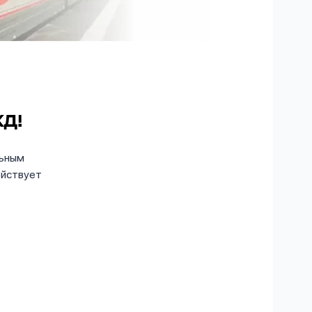
ЖД!
льным
ействует