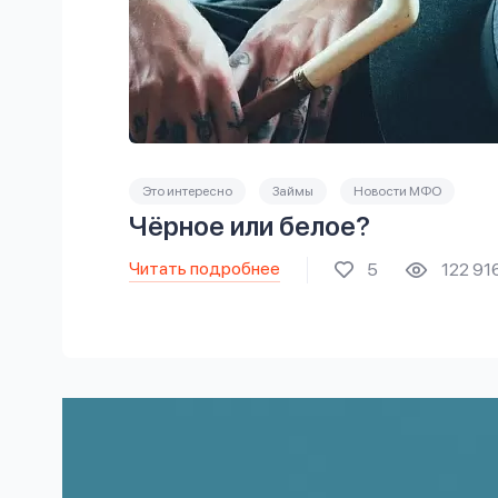
Это интересно
Займы
Новости МФО
Чёрное или белое?
Читать подробнее
5
122 91