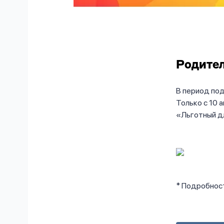
Родител
В период по
Только с 10 
«Льготный дл
* Подробност