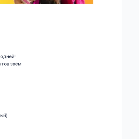
годней!
ентов заём
ый).