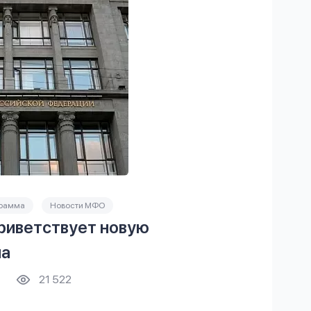
грамма
Новости МФО
риветствует новую
на
21 522