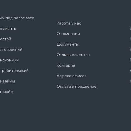
йм под залог авто
Работа у нас
кументы
О компании
остой
Документы
лгосрочный
Отзывы клиентов
нсионный
Контакты
требительский
Адреса офисов
е займы
Оплата и продление
тозайм