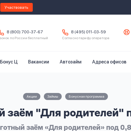
Участвовать
8 (800) 700-37-67
8 (495) 011-03-59
вонок по России бесплатный
Согласно тарифу оператора
Бонус Ц
Вакансии
Автозайм
Адреса офисов
Акции
Займы
Бонусная программа
 заём "Для родителей" 
готный заём «Для родителей» под 0,