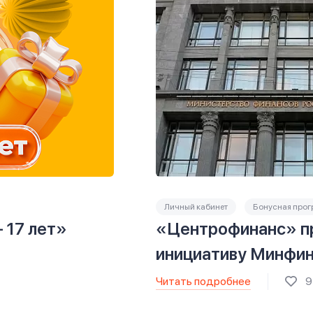
Личный кабинет
Бонусная про
 17 лет»
«Центрофинанс» п
инициативу Минфи
Читать подробнее
9