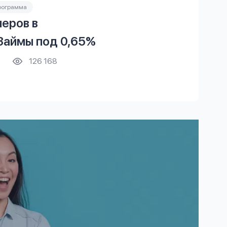
рограмма
еров в
аймы под 0,65%
126 168