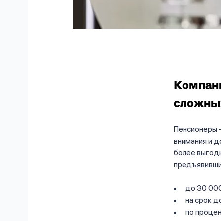
Компан
сложны
Пенсионеры
внимания и 
более выгодн
предъявивши
до 30 000
на срок д
по процен