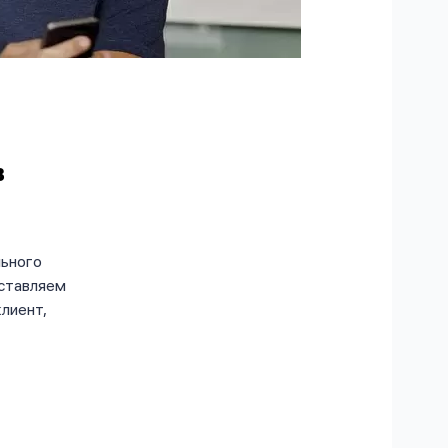
в
льного
оставляем
лиент,