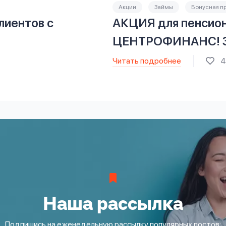
Акции
Займы
Бонусная п
лиентов с
АКЦИЯ для пенсион
ЦЕНТРОФИНАНС! З
Читать подробнее
4
Наша рассылка
Подпишись на еженедельную рассылку популярных постов: