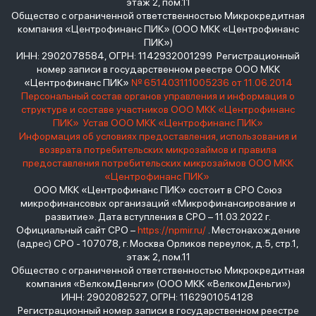
этаж 2, пом.11
Общество с ограниченной ответственностью Микрокредитная
компания «Центрофинанс ПИК» (ООО МКК «Центрофинанс
ПИК»)
ИНН: 2902078584, ОГРН: 1142932001299 Регистрационный
номер записи в государственном реестре ООО МКК
«Центрофинанс ПИК»
№ 651403111005236 от 11.06.2014
Персональный состав органов управления и информация о
структуре и составе участников ООО МКК «Центрофинанс
ПИК»
Устав ООО МКК «Центрофинанс ПИК»
Информация об условиях предоставления, использования и
возврата потребительских микрозаймов и правила
предоставления потребительских микрозаймов ООО МКК
«Центрофинанс ПИК»
ООО МКК «Центрофинанс ПИК» состоит в СРО Союз
микрофинансовых организаций «Микрофинансирование и
развитие». Дата вступления в СРО – 11.03.2022 г.
Официальный сайт СРО –
https://npmir.ru/
. Местонахождение
(адрес) СРО - 107078, г. Москва Орликов переулок, д.5, стр.1,
этаж 2, пом.11
Общество с ограниченной ответственностью Микрокредитная
компания «ВелкомДеньги» (ООО МКК «ВелкомДеньги»)
ИНН: 2902082527, ОГРН: 1162901054128
Регистрационный номер записи в государственном реестре