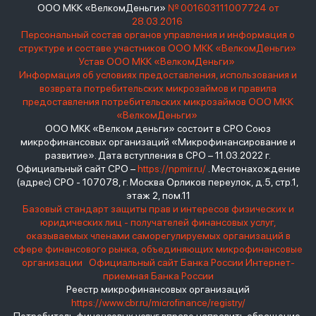
ООО МКК «ВелкомДеньги»
№ 001603111007724 от
28.03.2016
Персональный состав органов управления и информация о
структуре и составе участников ООО МКК «ВелкомДеньги»
Устав ООО МКК «ВелкомДеньги»
Информация об условиях предоставления, использования и
возврата потребительских микрозаймов и правила
предоставления потребительских микрозаймов ООО МКК
«ВелкомДеньги»
ООО МКК «Велком деньги» состоит в СРО Союз
микрофинансовых организаций «Микрофинансирование и
развитие». Дата вступления в СРО – 11.03.2022 г.
Официальный сайт СРО –
https://npmir.ru/
. Местонахождение
(адрес) СРО - 107078, г. Москва Орликов переулок, д.5, стр.1,
этаж 2, пом.11
Базовый стандарт защиты прав и интересов физических и
юридических лиц - получателей финансовых услуг,
оказываемых членами саморегулируемых организаций в
сфере финансового рынка, объединяющих микрофинансовые
организации
Официальный сайт Банка России
Интернет-
приемная Банка России
Реестр микрофинансовых организаций
https://www.cbr.ru/microfinance/registry/