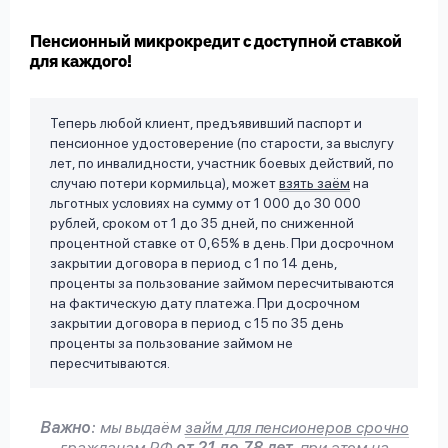
вопрос
данных
Пенсионный микрокредит с доступной ставкой
для каждого!
Теперь любой клиент, предъявивший паспорт и
пенсионное удостоверение (по старости, за выслугу
лет, по инвалидности, участник боевых действий, по
случаю потери кормильца), может
взять заём
на
Ответы
Оформить заявку
льготных условиях на сумму от 1 000 до 30 000
на
рублей, сроком от 1 до 35 дней, по сниженной
вопросы
процентной ставке от 0,65% в день. При досрочном
Войти под другим номером
закрытии договора в период с 1 по 14 день,
проценты за пользование займом пересчитываются
на фактическую дату платежа. При досрочном
закрытии договора в период с 15 по 35 день
проценты за пользование займом не
пересчитываются.
Важно:
мы выдаём
займ для пенсионеров срочно
гражданам РФ
от 21 до 78 лет
, при этом на