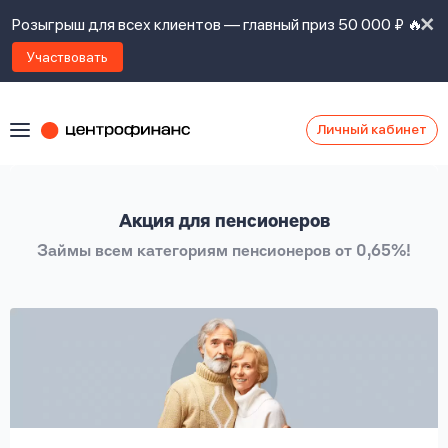
Розыгрыш для всех клиентов — главный приз 50 000 ₽ 🔥
Участвовать
Личный кабинет
Я
согласен(а)
на
Я
Акция для пенсионеров
ознакомлен
Наши
с
Займы всем категориям пенсионеров от 0,65%!
контакты
правилами
предоставления
займов
,
политикой
Ок
Ок
сайта
,
даю
согласие
на
обработку
Задать
личных