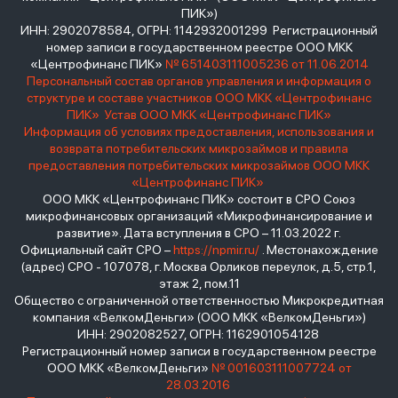
ПИК»)
ИНН: 2902078584, ОГРН: 1142932001299 Регистрационный
номер записи в государственном реестре ООО МКК
«Центрофинанс ПИК»
№ 651403111005236 от 11.06.2014
Персональный состав органов управления и информация о
структуре и составе участников ООО МКК «Центрофинанс
ПИК»
Устав ООО МКК «Центрофинанс ПИК»
Информация об условиях предоставления, использования и
возврата потребительских микрозаймов и правила
предоставления потребительских микрозаймов ООО МКК
«Центрофинанс ПИК»
ООО МКК «Центрофинанс ПИК» состоит в СРО Союз
микрофинансовых организаций «Микрофинансирование и
развитие». Дата вступления в СРО – 11.03.2022 г.
Официальный сайт СРО –
https://npmir.ru/
. Местонахождение
(адрес) СРО - 107078, г. Москва Орликов переулок, д.5, стр.1,
этаж 2, пом.11
Общество с ограниченной ответственностью Микрокредитная
компания «ВелкомДеньги» (ООО МКК «ВелкомДеньги»)
ИНН: 2902082527, ОГРН: 1162901054128
Регистрационный номер записи в государственном реестре
ООО МКК «ВелкомДеньги»
№ 001603111007724 от
28.03.2016