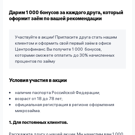
вопрос
данных
Дарим 1 000 бонусов за каждого друга, который
оформит заём по вашей рекомендации
Участвуйте в акции! Пригласите друга стать нашим
клиентом и оформить свой первый заём в офисе
Центрофинанс. Вы получите 1 000 бонусов,
которыми сможете оплатить до 30% начисленных
Ответы
Оформить заявку
процентов по займу
на
вопросы
Войти под другим номером
Условия участия в акции
наличие паспорта Российской Федерации;
возраст от 18 до 78 лет;
официальная регистрация в регионе оформления
микрозайма.
1. Для постоянных клиентов.
Расскажите другу о нашей акции. Мы начислим вам 1 000