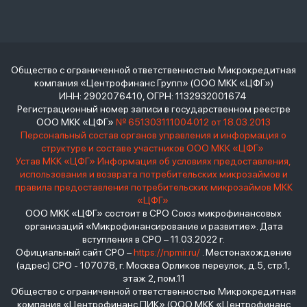
Общество с ограниченной ответственностью Микрокредитная
компания «Центрофинанс Групп» (ООО МКК «ЦФГ»)
ИНН: 2902076410, ОГРН: 1132932001674
Регистрационный номер записи в государственном реестре
ООО МКК «ЦФГ»
№ 651303111004012 от 18.03.2013
Персональный состав органов управления и информация о
структуре и составе участников ООО МКК «ЦФГ»
Устав МКК «ЦФГ»
Информация об условиях предоставления,
использования и возврата потребительских микрозаймов и
правила предоставления потребительских микрозаймов МКК
«ЦФГ»
ООО МКК «ЦФГ» состоит в СРО Союз микрофинансовых
организаций «Микрофинансирование и развитие». Дата
вступления в СРО – 11.03.2022 г.
Официальный сайт СРО –
https://npmir.ru/
. Местонахождение
(адрес) СРО - 107078, г. Москва Орликов переулок, д.5, стр.1,
этаж 2, пом.11
Общество с ограниченной ответственностью Микрокредитная
компания «Центрофинанс ПИК» (ООО МКК «Центрофинанс