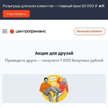
Розыгрыш для всех клиентов — главный приз 50 000 ₽ 🔥
Участвовать
Личный кабинет
Я
согласен(а)
на
Я
Акция для друзей
ознакомлен
Наши
с
Приведите друга — получите 1 000 бонусных рублей
контакты
правилами
предоставления
займов
,
политикой
Ок
Ок
сайта
,
даю
согласие
на
обработку
Задать
личных