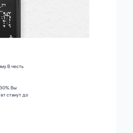
му. В честь
 30%. Вы
тат станут до