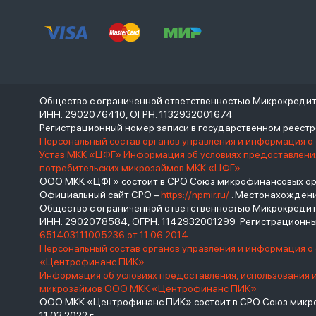
Общество с ограниченной ответственностью Микрокреди
ИНН: 2902076410, ОГРН: 1132932001674
Регистрационный номер записи в государственном реес
Персональный состав органов управления и информация о
Устав МКК «ЦФГ»
Информация об условиях предоставления
потребительских микрозаймов МКК «ЦФГ»
ООО МКК «ЦФГ» состоит в СРО Союз микрофинансовых орга
Официальный сайт СРО –
https://npmir.ru/
. Местонахождение 
Общество с ограниченной ответственностью Микрокред
ИНН: 2902078584, ОГРН: 1142932001299 Регистрационны
651403111005236 от 11.06.2014
Персональный состав органов управления и информация 
«Центрофинанс ПИК»
Информация об условиях предоставления, использования 
микрозаймов ООО МКК «Центрофинанс ПИК»
ООО МКК «Центрофинанс ПИК» состоит в СРО Союз микроф
11.03.2022 г.