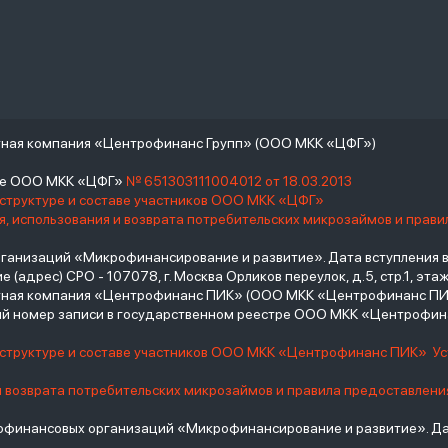
тная компания «Центрофинанс Групп» (ООО МКК «ЦФГ»)
тре ООО МКК «ЦФГ»
№ 651303111004012 от 18.03.2013
 структуре и составе участников ООО МКК «ЦФГ»
, использования и возврата потребительских микрозаймов и прав
низаций «Микрофинансирование и развитие». Дата вступления в С
(адрес) СРО - 107078, г. Москва Орликов переулок, д.5, стр.1, этаж 
итная компания «Центрофинанс ПИК» (ООО МКК «Центрофинанс ПИ
й номер записи в государственном реестре ООО МКК «Центрофи
о структуре и составе участников ООО МКК «Центрофинанс ПИК»
У
и возврата потребительских микрозаймов и правила предоставлени
инансовых организаций «Микрофинансирование и развитие». Дат