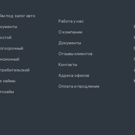
йм под залог авто
Работа у нас
кументы
О компании
остой
Документы
лгосрочный
Отзывы клиентов
нсионный
Контакты
требительский
Адреса офисов
е займы
Оплата и продление
тозайм