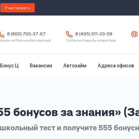
Участвовать
8 (800) 700-37-67
8 (495) 011-03-59
вонок по России бесплатный
Согласно тарифу оператора
Бонус Ц
Вакансии
Автозайм
Адреса офисов
55 бонусов за знания» (З
школьный тест и получите 555 бонус