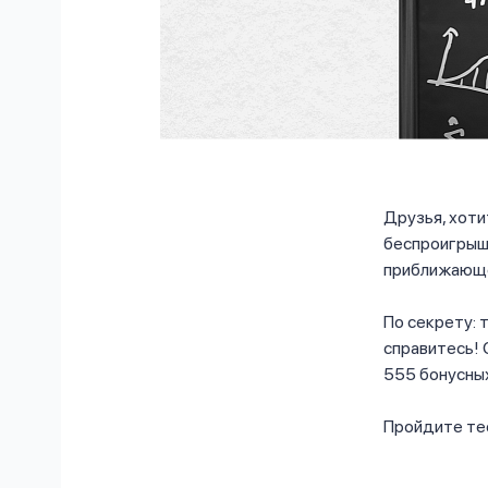
Друзья, хоти
беспроигрышн
приближающег
По секрету: 
справитесь! 
555 бонусных
Пройдите тес