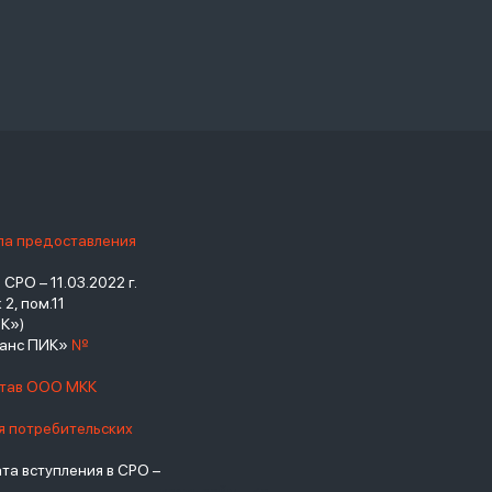
ила предоставления
РО – 11.03.2022 г.
2, пом.11
К»)
нанс ПИК»
№
став ООО МКК
я потребительских
а вступления в СРО –
взять займ - <a