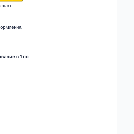
оль» в
ормления.
ание с 1 по