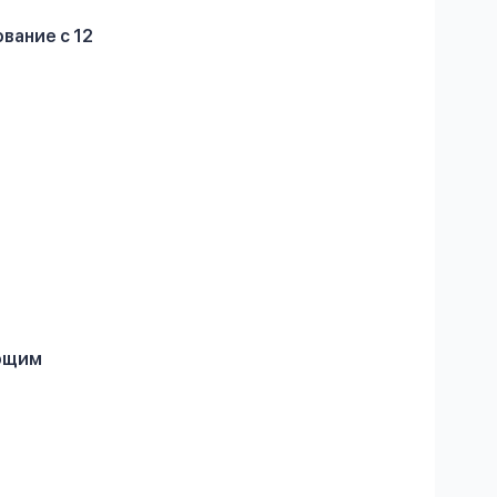
вание с 12
ующим