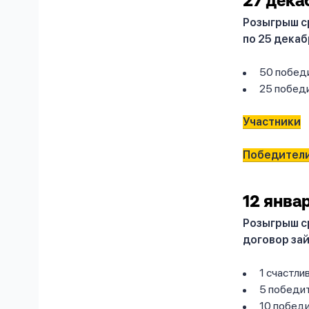
27 дека
Розыгрыш с
по 25 декаб
50 победи
25 победи
Участники
Победител
12 янва
Розыгрыш с
договор зай
1 счастли
5 победит
10 победи