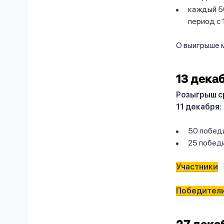
каждый 5
период с 
О выигрыше 
13 дека
Розыгрыш с
11 декабря:
50 победи
25 победи
Участники
Победител