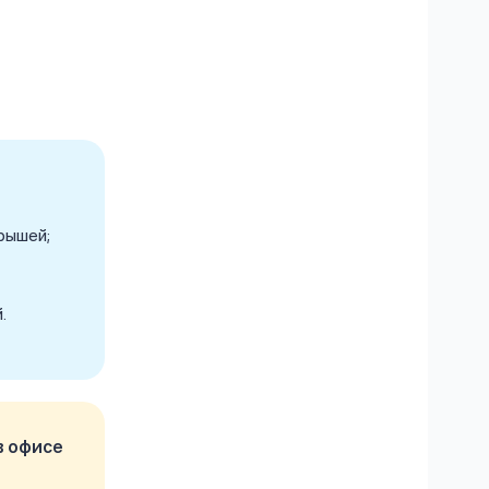
рышей;
.
в офисе