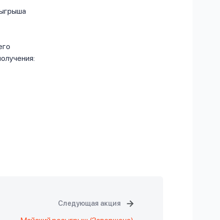
зыгрыша
его
получения:
Следующая акция