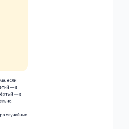
ма, если
етий — в
вёртый — в
ельно.
ра случайных