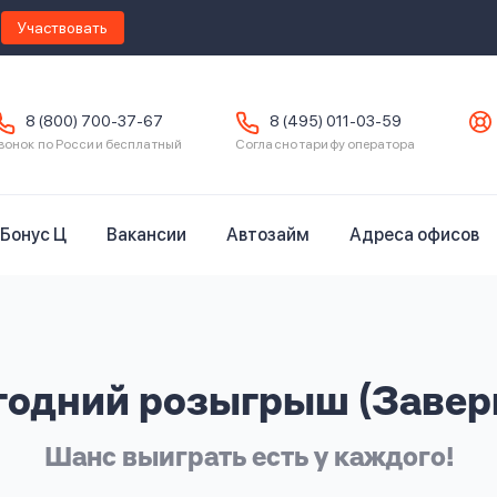
Участвовать
8 (800) 700-37-67
8 (495) 011-03-59
вонок по России бесплатный
Согласно тарифу оператора
Бонус Ц
Вакансии
Автозайм
Адреса офисов
годний розыгрыш (Завер
Шанс выиграть есть у каждого!