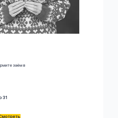
ормите заём в
о 31
Смотреть
;