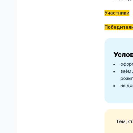
Участники
Победител
Усло
оформ
заём 
розыг
не до
Тем, к