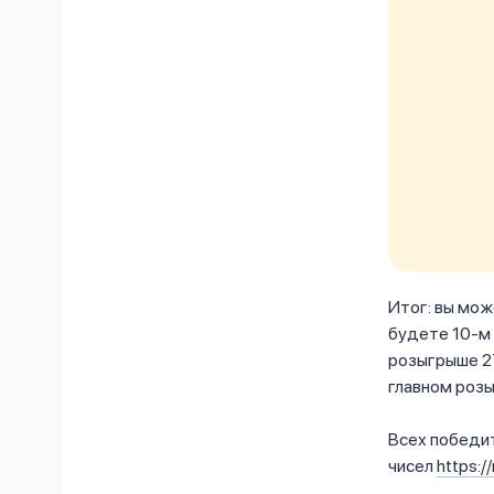
Итог: вы мож
будете 10-м 
розыгрыше 27
главном розы
Всех победи
чисел
https://