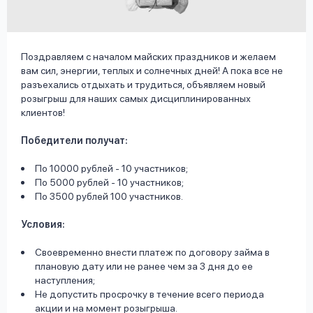
вопрос
данных
Поздравляем с началом майских праздников и желаем
вам сил, энергии, теплых и солнечных дней! А пока все не
разъехались отдыхать и трудиться, объявляем новый
розыгрыш для наших самых дисциплинированных
клиентов!
Ответы
Оформить заявку
Победители получат:
на
По 10000 рублей - 10 участников;
вопросы
Войти под другим номером
По 5000 рублей - 10 участников;
По 3500 рублей 100 участников.
Условия:
Своевременно внести платеж по договору займа в
плановую дату или не ранее чем за 3 дня до ее
наступления;
Не допустить просрочку в течение всего периода
акции и на момент розыгрыша.