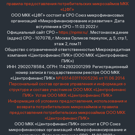
правила предоставления потребительских микрозаймов МКК
«ЦФГ»
ООО МКК «ЦФГ» состоит в СРО Союз микрофинансовых
организаций «Микрофинансирование и развитие». Дата
вступления в СРО – 11.03.2022 г.
Официальный сайт СРО –
https://npmir.ru/
. Местонахождение
(адрес) СРО - 107078, г. Москва Орликов переулок, д.5, стр.1,
этаж 2, пом.11
Общество с ограниченной ответственностью Микрокредитная
компания «Центрофинанс ПИК» (ООО МКК «Центрофинанс
ПИК»)
ИНН: 2902078584, ОГРН: 1142932001299 Регистрационный
номер записи в государственном реестре ООО МКК
«Центрофинанс ПИК»
№ 651403111005236 от 11.06.2014
Персональный состав органов управления и информация о
структуре и составе участников ООО МКК «Центрофинанс
ПИК»
Устав ООО МКК «Центрофинанс ПИК»
Информация об условиях предоставления, использования и
возврата потребительских микрозаймов и правила
предоставления потребительских микрозаймов ООО МКК
«Центрофинанс ПИК»
ООО МКК «Центрофинанс ПИК» состоит в СРО Союз
микрофинансовых организаций «Микрофинансирование и