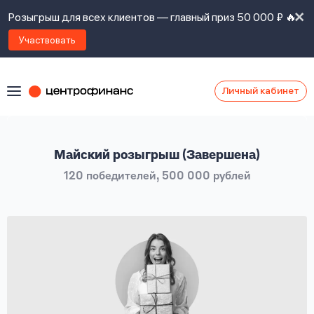
Розыгрыш для всех клиентов — главный приз 50 000 ₽ 🔥
Участвовать
Личный кабинет
Я
согласен(а)
на
Я
Майский розыгрыш (Завершена)
ознакомлен
Наши
с
120 победителей, 500 000 рублей
контакты
правилами
предоставления
займов
,
политикой
Ок
Ок
сайта
,
даю
согласие
на
обработку
Задать
личных