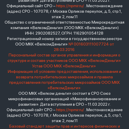
развитие». Дата вступления в СРО – 11.03.2022 г.
Официальный сайт СРО –
https://npmir.ru/
. Местонахождение
(адрес) СРО - 107078, г. Москва Орликов переулок, д.5, стр.1,
этаж 2, пом.11
Общество с ограниченной ответственностью Микрокредитная
компания «ВелкомДеньги» (ООО МКК «ВелкомДеньги»)
ИНН: 2902082527, ОГРН: 1162901054128
Регистрационный номер записи в государственном реестре
ООО МКК «ВелкомДеньги»
№ 001603111007724 от
28.03.2016
Персональный состав органов управления и информация о
структуре и составе участников ООО МКК «ВелкомДеньги»
Устав ООО МКК «ВелкомДеньги»
Информация об условиях предоставления, использования и
возврата потребительских микрозаймов и правила
предоставления потребительских микрозаймов ООО МКК
«ВелкомДеньги»
ООО МКК «Велком деньги» состоит в СРО Союз
микрофинансовых организаций «Микрофинансирование и
развитие». Дата вступления в СРО – 11.03.2022 г.
Официальный сайт СРО –
https://npmir.ru/
. Местонахождение
(адрес) СРО - 107078, г. Москва Орликов переулок, д.5, стр.1,
этаж 2, пом.11
Базовый стандарт защиты прав и интересов физических и