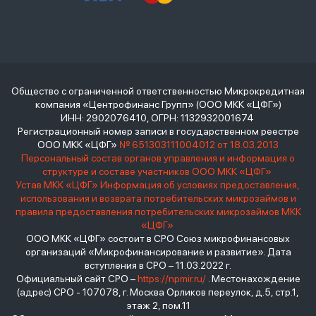
Общество с ограниченной ответственностью Микрокредитная
компания «Центрофинанс Групп» (ООО МКК «ЦФГ»)
ИНН: 2902076410, ОГРН: 1132932001674
Регистрационный номер записи в государственном реестре
ООО МКК «ЦФГ»
№ 651303111004012 от 18.03.2013
Персональный состав органов управления и информация о
структуре и составе участников ООО МКК «ЦФГ»
Устав МКК «ЦФГ»
Информация об условиях предоставления,
использования и возврата потребительских микрозаймов и
правила предоставления потребительских микрозаймов МКК
«ЦФГ»
ООО МКК «ЦФГ» состоит в СРО Союз микрофинансовых
организаций «Микрофинансирование и развитие». Дата
вступления в СРО – 11.03.2022 г.
Официальный сайт СРО –
https://npmir.ru/
. Местонахождение
(адрес) СРО - 107078, г. Москва Орликов переулок, д.5, стр.1,
этаж 2, пом.11