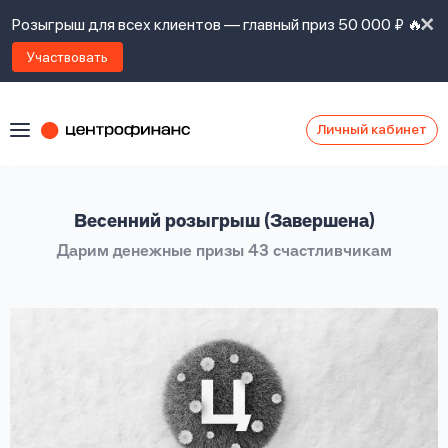
Розыгрыш для всех клиентов — главный приз 50 000 ₽ 🔥
Участвовать
Личный кабинет
Я
согласен(а)
на
Я
Весенний розыгрыш (Завершена)
ознакомлен
Наши
с
Дарим денежные призы 43 счастливчикам
контакты
правилами
предоставления
займов
,
политикой
Ок
Ок
сайта
,
даю
согласие
на
обработку
Задать
личных