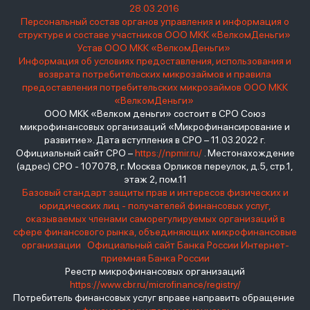
28.03.2016
Персональный состав органов управления и информация о
структуре и составе участников ООО МКК «ВелкомДеньги»
Устав ООО МКК «ВелкомДеньги»
Информация об условиях предоставления, использования и
возврата потребительских микрозаймов и правила
предоставления потребительских микрозаймов ООО МКК
«ВелкомДеньги»
ООО МКК «Велком деньги» состоит в СРО Союз
микрофинансовых организаций «Микрофинансирование и
развитие». Дата вступления в СРО – 11.03.2022 г.
Официальный сайт СРО –
https://npmir.ru/
. Местонахождение
(адрес) СРО - 107078, г. Москва Орликов переулок, д.5, стр.1,
этаж 2, пом.11
Базовый стандарт защиты прав и интересов физических и
юридических лиц - получателей финансовых услуг,
оказываемых членами саморегулируемых организаций в
сфере финансового рынка, объединяющих микрофинансовые
организации
Официальный сайт Банка России
Интернет-
приемная Банка России
Реестр микрофинансовых организаций
https://www.cbr.ru/microfinance/registry/
Потребитель финансовых услуг вправе направить обращение