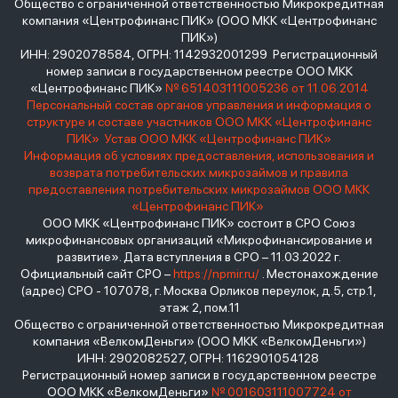
Общество с ограниченной ответственностью Микрокредитная
компания «Центрофинанс ПИК» (ООО МКК «Центрофинанс
ПИК»)
ИНН: 2902078584, ОГРН: 1142932001299 Регистрационный
номер записи в государственном реестре ООО МКК
«Центрофинанс ПИК»
№ 651403111005236 от 11.06.2014
Персональный состав органов управления и информация о
структуре и составе участников ООО МКК «Центрофинанс
ПИК»
Устав ООО МКК «Центрофинанс ПИК»
Информация об условиях предоставления, использования и
возврата потребительских микрозаймов и правила
предоставления потребительских микрозаймов ООО МКК
«Центрофинанс ПИК»
ООО МКК «Центрофинанс ПИК» состоит в СРО Союз
микрофинансовых организаций «Микрофинансирование и
развитие». Дата вступления в СРО – 11.03.2022 г.
Официальный сайт СРО –
https://npmir.ru/
. Местонахождение
(адрес) СРО - 107078, г. Москва Орликов переулок, д.5, стр.1,
этаж 2, пом.11
Общество с ограниченной ответственностью Микрокредитная
компания «ВелкомДеньги» (ООО МКК «ВелкомДеньги»)
ИНН: 2902082527, ОГРН: 1162901054128
Регистрационный номер записи в государственном реестре
ООО МКК «ВелкомДеньги»
№ 001603111007724 от