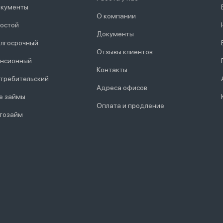
кументы
О компании
остой
Документы
лгосрочный
Отзывы клиентов
нсионный
Контакты
требительский
Адреса офисов
е займы
Оплата и продление
тозайм