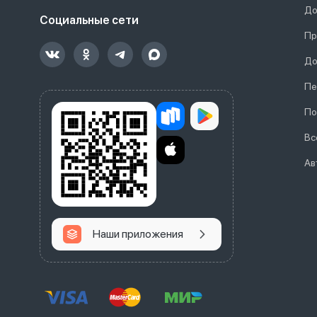
До
Социальные сети
Пр
До
Пе
По
Вс
Ав
Наши приложения