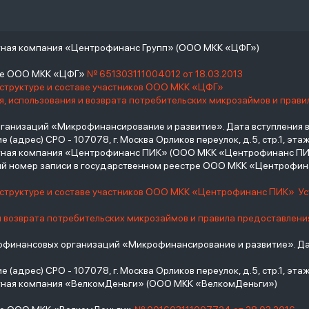
тная компания «Центрофинанс Групп» (ООО МКК «ЦФГ»)
тре ООО МКК «ЦФГ»
№ 651303111004012 от 18.03.2013
 структуре и составе участников ООО МКК «ЦФГ»
, использования и возврата потребительских микрозаймов и прав
низаций «Микрофинансирование и развитие». Дата вступления в С
(адрес) СРО - 107078, г. Москва Орликов переулок, д.5, стр.1, этаж 
итная компания «Центрофинанс ПИК» (ООО МКК «Центрофинанс ПИ
й номер записи в государственном реестре ООО МКК «Центрофи
о структуре и составе участников ООО МКК «Центрофинанс ПИК»
У
и возврата потребительских микрозаймов и правила предоставлени
инансовых организаций «Микрофинансирование и развитие». Дат
(адрес) СРО - 107078, г. Москва Орликов переулок, д.5, стр.1, этаж 
тная компания «ВелкомДеньги» (ООО МКК «ВелкомДеньги»)