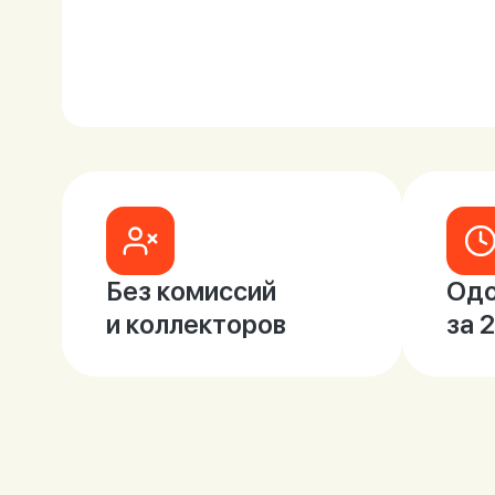
Без комиссий
Одо
и коллекторов
за 