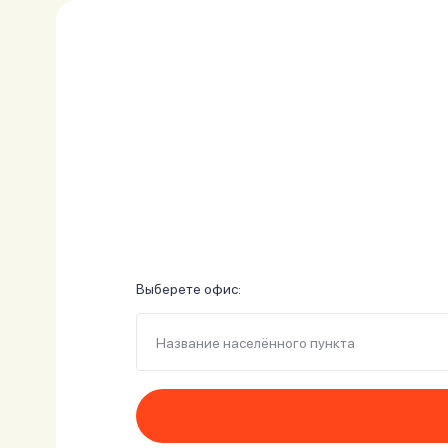
личных
данных
Оформить заявку
Войти под другим номером
Выберете офис:
Название населённого пункта