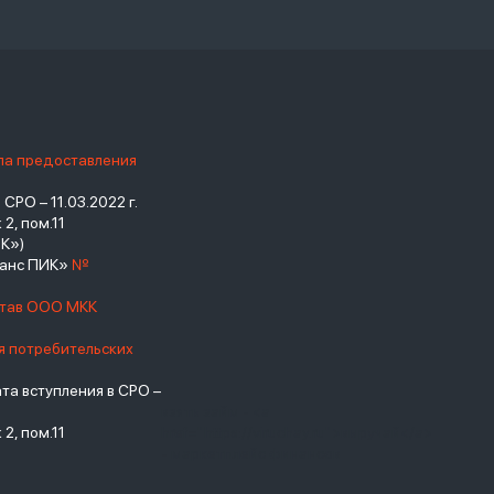
ила предоставления
РО – 11.03.2022 г.
2, пом.11
К»)
нанс ПИК»
№
став ООО МКК
я потребительских
а вступления в СРО –
взять займ - <a
2, пом.11
href="https://viruchay.ru">выручай</a>
- маркетплейс финансов