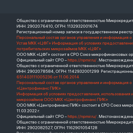
Общество с ограниченной ответственностью Микрокреди
ИНН: 2902076410, ОГРН: 1132932001674
Регистрационный номер записи в государственном реес
Персональный состав органов управления и информация о
Устав МКК «ЦФГ»
Информация об условиях предоставления
потребительских микрозаймов МКК «ЦФГ»
ООО МКК «ЦФГ» состоит в СРО Союз микрофинансовых орга
Официальный сайт СРО –
https://npmir.ru/
. Местонахождение 
Общество с ограниченной ответственностью Микрокред
ИНН: 2902078584, ОГРН: 1142932001299 Регистрационны
651403111005236 от 11.06.2014
Персональный состав органов управления и информация 
«Центрофинанс ПИК»
Информация об условиях предоставления, использования 
микрозаймов ООО МКК «Центрофинанс ПИК»
ООО МКК «Центрофинанс ПИК» состоит в СРО Союз микроф
11.03.2022 г.
Официальный сайт СРО –
https://npmir.ru/
. Местонахождение 
Общество с ограниченной ответственностью Микрокреди
ИНН: 2902082527, ОГРН: 1162901054128