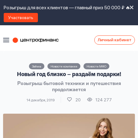
Розыгрыш для всех клиентов — главный приз 50 000 ₽ 🔥
Участвовать
Личный кабинет
Я
согласен(а)
на
Я
Займы
Новости компании
Новости МФО
ознакомлен
Наши
Новый год близко – раздаём подарки!
с
контакты
правилами
Розыгрыш бытовой техники и путешествия
предоставления
продолжается
займов
,
политикой
20
124 277
14 декабря, 2019
Ок
Ок
сайта
,
даю
согласие
на
обработку
Задать
личных