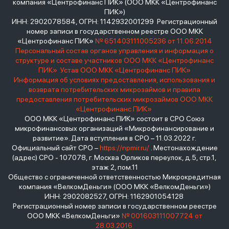
компания «Центрофинанс ПИК» (ООО МКК «Центрофинанс
ПИК»)
ИНН: 2902078584, ОГРН: 1142932001299 Регистрационный
номер записи в государственном реестре ООО МКК
«Центрофинанс ПИК»
№ 651403111005236 от 11.06.2014
Персональный состав органов управления и информация о
структуре и составе участников ООО МКК «Центрофинанс
ПИК»
Устав ООО МКК «Центрофинанс ПИК»
Информация об условиях предоставления, использования и
возврата потребительских микрозаймов и правила
предоставления потребительских микрозаймов ООО МКК
«Центрофинанс ПИК»
ООО МКК «Центрофинанс ПИК» состоит в СРО Союз
микрофинансовых организаций «Микрофинансирование и
развитие». Дата вступления в СРО – 11.03.2022 г.
Официальный сайт СРО –
https://npmir.ru/
. Местонахождение
(адрес) СРО - 107078, г. Москва Орликов переулок, д.5, стр.1,
этаж 2, пом.11
Общество с ограниченной ответственностью Микрокредитная
компания «ВелкомДеньги» (ООО МКК «ВелкомДеньги»)
ИНН: 2902082527, ОГРН: 1162901054128
Регистрационный номер записи в государственном реестре
ООО МКК «ВелкомДеньги»
№ 001603111007724 от
28.03.2016