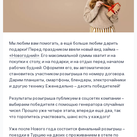
вопрос
данных
Мы любим вам помогать, а ещё больше любим дарить
подарки! Перед праздником ввели новый вид займа –
«Новогодний»
. Его максимальной суммы хватит и на
Ответы
Оформить заявку
покупки к столу, и на подарки, и на отдых перед началом
на
рабочих будней. Оформляя его, вы автоматически
вопросы
становитесь участником розыгрыша по номеру договора.
Войти под другим номером
Дарим планшеты, смартфоны, блендеры, электрочайники
и другую технику. Еженедельно – десять победителей!
Результаты розыгрыша публикуем в соцсетях компании –
выбираем победителя с помощью генератора случайных
чисел. Прошло уже четыре этапа, впереди ещё два, так
что торопитесь участвовать, шанс есть у каждого!
Уже после Нового года состоится финальный розыгрыш –
поездки в Турцию на двоих с проживанием в отеле по