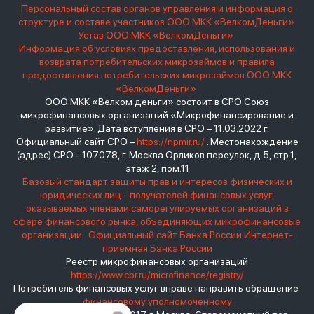
Персональный состав органов управления и информация о
структуре и составе участников ООО МКК «ВелкомДеньги»
Устав ООО МКК «ВелкомДеньги»
Информация об условиях предоставления, использования и
возврата потребительских микрозаймов и правила
предоставления потребительских микрозаймов ООО МКК
«ВелкомДеньги»
ООО МКК «Велком деньги» состоит в СРО Союз
микрофинансовых организаций «Микрофинансирование и
развитие». Дата вступления в СРО – 11.03.2022 г.
Официальный сайт СРО –
https://npmir.ru/
. Местонахождение
(адрес) СРО - 107078, г. Москва Орликов переулок, д.5, стр.1,
этаж 2, пом.11
Базовый стандарт защиты прав и интересов физических и
юридических лиц - получателей финансовых услуг,
оказываемых членами саморегулируемых организаций в
сфере финансового рынка, объединяющих микрофинансовые
организации
Официальный сайт Банка России
Интернет-
приемная Банка России
Реестр микрофинансовых организаций
https://www.cbr.ru/microfinance/registry/
Потребитель финансовых услуг вправе направить обращение
финансовому уполномоченному