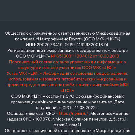
Общество с ограниченной ответственностью Микрокредитная
компания «Центрофинанс Групп» (ООО МКК «ЦФГ»)
ИНН: 2902076410, ОГРН: 1132932001674
Регистрационный номер записи в государственном реестре
ООО МКК «ЦФГ»
№ 651303111004012 от 18.03.2013
Персональный состав органов управления и информация о
структуре и составе участников ООО МКК «ЦФГ»
Устав МКК «ЦФГ»
Информация об условиях предоставления,
использования и возврата потребительских микрозаймов и
правила предоставления потребительских микрозаймов МКК
«ЦФГ»
ООО МКК «ЦФГ» состоит в СРО Союз микрофинансовых
организаций «Микрофинансирование и развитие». Дата
вступления в СРО – 11.03.2022 г.
Официальный сайт СРО –
https://npmir.ru/
. Местонахождение
(адрес) СРО - 107078, г. Москва Орликов переулок, д.5, стр.1,
этаж 2, пом.11
Общество с ограниченной ответственностью Микрокредитная