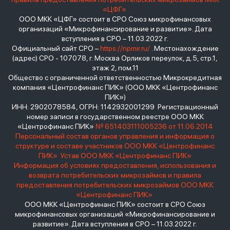
«ЦФГ»
ООО МКК «ЦФГ» состоит в СРО Союз микрофинансовых
организаций «Микрофинансирование и развитие». Дата
вступления в СРО – 11.03.2022 г.
Официальный сайт СРО –
https://npmir.ru/
. Местонахождение
(адрес) СРО - 107078, г. Москва Орликов переулок, д.5, стр.1,
этаж 2, пом.11
Общество с ограниченной ответственностью Микрокредитная
компания «Центрофинанс ПИК» (ООО МКК «Центрофинанс
ПИК»)
ИНН: 2902078584, ОГРН: 1142932001299 Регистрационный
номер записи в государственном реестре ООО МКК
«Центрофинанс ПИК»
№ 651403111005236 от 11.06.2014
Персональный состав органов управления и информация о
структуре и составе участников ООО МКК «Центрофинанс
ПИК»
Устав ООО МКК «Центрофинанс ПИК»
Информация об условиях предоставления, использования и
возврата потребительских микрозаймов и правила
предоставления потребительских микрозаймов ООО МКК
«Центрофинанс ПИК»
ООО МКК «Центрофинанс ПИК» состоит в СРО Союз
микрофинансовых организаций «Микрофинансирование и
развитие». Дата вступления в СРО – 11.03.2022 г.