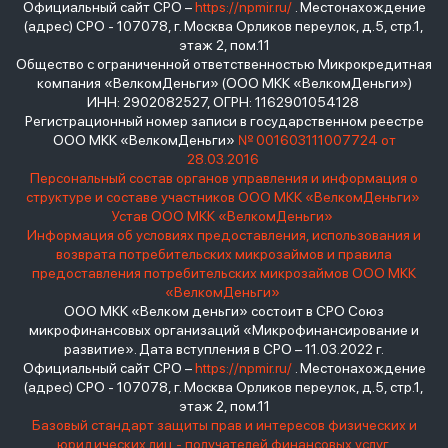
Официальный сайт СРО –
https://npmir.ru/
. Местонахождение
(адрес) СРО - 107078, г. Москва Орликов переулок, д.5, стр.1,
этаж 2, пом.11
Общество с ограниченной ответственностью Микрокредитная
компания «ВелкомДеньги» (ООО МКК «ВелкомДеньги»)
ИНН: 2902082527, ОГРН: 1162901054128
Регистрационный номер записи в государственном реестре
ООО МКК «ВелкомДеньги»
№ 001603111007724 от
28.03.2016
Персональный состав органов управления и информация о
структуре и составе участников ООО МКК «ВелкомДеньги»
Устав ООО МКК «ВелкомДеньги»
Информация об условиях предоставления, использования и
возврата потребительских микрозаймов и правила
предоставления потребительских микрозаймов ООО МКК
«ВелкомДеньги»
ООО МКК «Велком деньги» состоит в СРО Союз
микрофинансовых организаций «Микрофинансирование и
развитие». Дата вступления в СРО – 11.03.2022 г.
Официальный сайт СРО –
https://npmir.ru/
. Местонахождение
(адрес) СРО - 107078, г. Москва Орликов переулок, д.5, стр.1,
этаж 2, пом.11
Базовый стандарт защиты прав и интересов физических и
юридических лиц - получателей финансовых услуг,