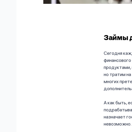
Займы д
Сегодня каж
финансового 
продуктами, 
но тратим н
многих прете
дополнитель
А как быть, е
подрабатыват
назначает го
невозможно.