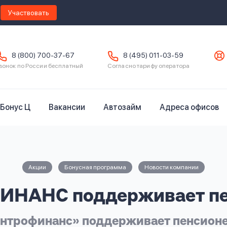
Участвовать
8 (800) 700-37-67
8 (495) 011-03-59
вонок по России бесплатный
Согласно тарифу оператора
Бонус Ц
Вакансии
Автозайм
Адреса офисов
Акции
Бонусная программа
Новости компании
НАНС поддерживает пе
нтрофинанс» поддерживает пенсион