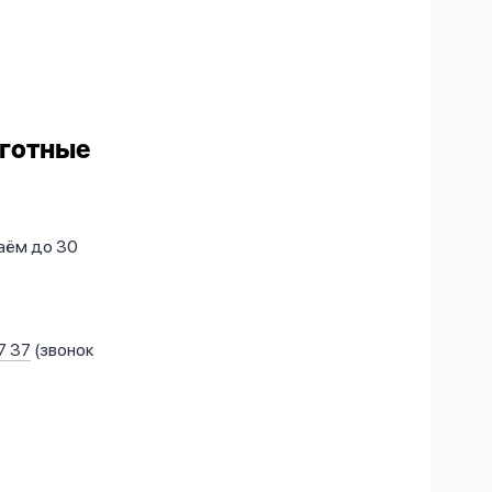
ьготные
аём до 30
7 37
(звонок