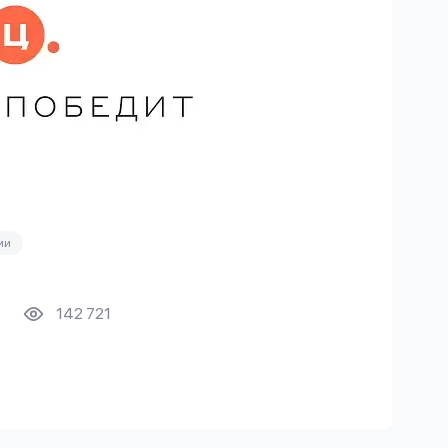
ии
142 721