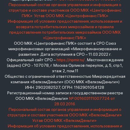
Персональный состав органов управления и информация о
структуре и составе участников ООО МКК «Центрофинанс
ПИК»
Устав ООО МКК «Центрофинанс ПИК»
Информация об условиях предоставления, использования и
возврата потребительских микрозаймов и правила
предоставления потребительских микрозаймов ООО МКК
«Центрофинанс ПИК»
ООО МКК «Центрофинанс ПИК» состоит в СРО Союз
микрофинансовых организаций «Микрофинансирование и
развитие». Дата вступления в СРО – 11.03.2022 г.
Официальный сайт СРО –
https://npmir.ru/
. Местонахождение
(адрес) СРО - 107078, г. Москва Орликов переулок, д.5, стр.1,
этаж 2, пом.11
Общество с ограниченной ответственностью Микрокредитная
компания «ВелкомДеньги» (ООО МКК «ВелкомДеньги»)
ИНН: 2902082527, ОГРН: 1162901054128
Регистрационный номер записи в государственном реестре
ООО МКК «ВелкомДеньги»
№ 001603111007724 от
28.03.2016
Персональный состав органов управления и информация о
структуре и составе участников ООО МКК «ВелкомДеньги»
Устав ООО МКК «ВелкомДеньги»
Информация об условиях предоставления, использования и