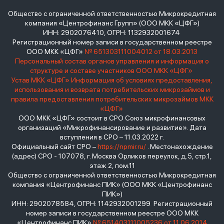
Общество с ограниченной ответственностью Микрокредитная
компания «Центрофинанс Групп» (ООО МКК «ЦФГ»)
ИНН: 2902076410, ОГРН: 1132932001674
Регистрационный номер записи в государственном реестре
ООО МКК «ЦФГ»
№ 651303111004012 от 18.03.2013
Персональный состав органов управления и информация о
структуре и составе участников ООО МКК «ЦФГ»
Устав МКК «ЦФГ»
Информация об условиях предоставления,
использования и возврата потребительских микрозаймов и
правила предоставления потребительских микрозаймов МКК
«ЦФГ»
ООО МКК «ЦФГ» состоит в СРО Союз микрофинансовых
организаций «Микрофинансирование и развитие». Дата
вступления в СРО – 11.03.2022 г.
Официальный сайт СРО –
https://npmir.ru/
. Местонахождение
(адрес) СРО - 107078, г. Москва Орликов переулок, д.5, стр.1,
этаж 2, пом.11
Общество с ограниченной ответственностью Микрокредитная
компания «Центрофинанс ПИК» (ООО МКК «Центрофинанс
ПИК»)
ИНН: 2902078584, ОГРН: 1142932001299 Регистрационный
номер записи в государственном реестре ООО МКК
«Центрофинанс ПИК»
№ 651403111005236 от 11.06.2014