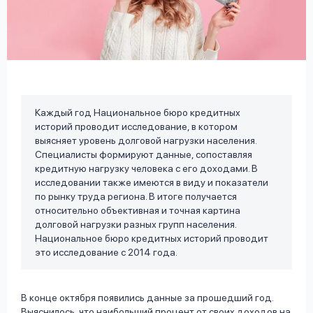
вопрос
данных
Каждый год Национальное бюро кредитных
историй проводит исследование, в котором
Ответы
Оформить заявку
выясняет уровень долговой нагрузки населения.
на
Специалисты формируют данные, сопоставляя
вопросы
кредитную нагрузку человека с его доходами. В
Войти под другим номером
исследовании также имеются в виду и показатели
по рынку труда региона. В итоге получается
относительно объективная и точная картина
долговой нагрузки разных групп населения.
Национальное бюро кредитных историй проводит
это исследование с 2014 года.
В конце октября появились данные за прошедший год.
Выяснилось, что наибольший процент от своих доходов на