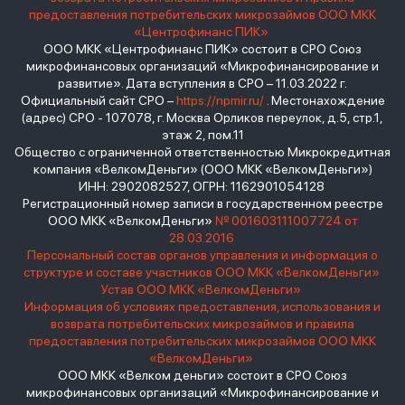
предоставления потребительских микрозаймов ООО МКК
«Центрофинанс ПИК»
ООО МКК «Центрофинанс ПИК» состоит в СРО Союз
микрофинансовых организаций «Микрофинансирование и
развитие». Дата вступления в СРО – 11.03.2022 г.
Официальный сайт СРО –
https://npmir.ru/
. Местонахождение
(адрес) СРО - 107078, г. Москва Орликов переулок, д.5, стр.1,
этаж 2, пом.11
Общество с ограниченной ответственностью Микрокредитная
компания «ВелкомДеньги» (ООО МКК «ВелкомДеньги»)
ИНН: 2902082527, ОГРН: 1162901054128
Регистрационный номер записи в государственном реестре
ООО МКК «ВелкомДеньги»
№ 001603111007724 от
28.03.2016
Персональный состав органов управления и информация о
структуре и составе участников ООО МКК «ВелкомДеньги»
Устав ООО МКК «ВелкомДеньги»
Информация об условиях предоставления, использования и
возврата потребительских микрозаймов и правила
предоставления потребительских микрозаймов ООО МКК
«ВелкомДеньги»
ООО МКК «Велком деньги» состоит в СРО Союз
микрофинансовых организаций «Микрофинансирование и