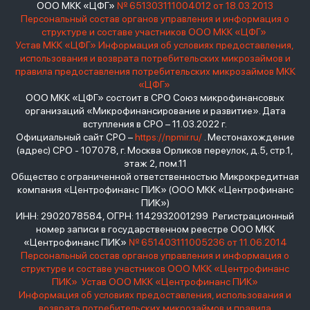
ООО МКК «ЦФГ»
№ 651303111004012 от 18.03.2013
Персональный состав органов управления и информация о
структуре и составе участников ООО МКК «ЦФГ»
Устав МКК «ЦФГ»
Информация об условиях предоставления,
использования и возврата потребительских микрозаймов и
правила предоставления потребительских микрозаймов МКК
«ЦФГ»
ООО МКК «ЦФГ» состоит в СРО Союз микрофинансовых
организаций «Микрофинансирование и развитие». Дата
вступления в СРО – 11.03.2022 г.
Официальный сайт СРО –
https://npmir.ru/
. Местонахождение
(адрес) СРО - 107078, г. Москва Орликов переулок, д.5, стр.1,
этаж 2, пом.11
Общество с ограниченной ответственностью Микрокредитная
компания «Центрофинанс ПИК» (ООО МКК «Центрофинанс
ПИК»)
ИНН: 2902078584, ОГРН: 1142932001299 Регистрационный
номер записи в государственном реестре ООО МКК
«Центрофинанс ПИК»
№ 651403111005236 от 11.06.2014
Персональный состав органов управления и информация о
структуре и составе участников ООО МКК «Центрофинанс
ПИК»
Устав ООО МКК «Центрофинанс ПИК»
Информация об условиях предоставления, использования и
возврата потребительских микрозаймов и правила