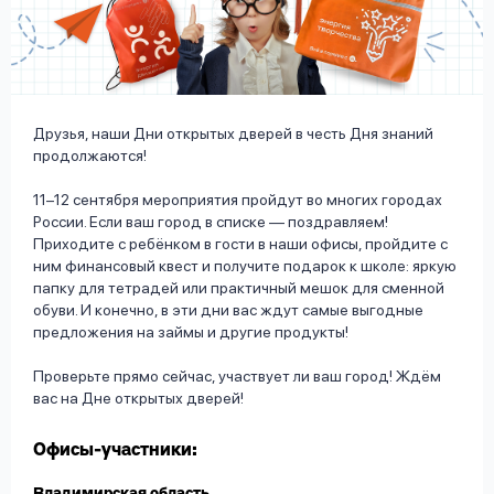
вопрос
данных
Друзья, наши Дни открытых дверей в честь Дня знаний
продолжаются!
11–12 сентября мероприятия пройдут во многих городах
Ответы
Оформить заявку
России. Если ваш город в списке — поздравляем!
на
Приходите с ребёнком в гости в наши офисы, пройдите с
вопросы
ним финансовый квест и получите подарок к школе: яркую
Войти под другим номером
папку для тетрадей или практичный мешок для сменной
обуви. И конечно, в эти дни вас ждут самые выгодные
предложения на займы и другие продукты!
Проверьте прямо сейчас, участвует ли ваш город! Ждём
вас на Дне открытых дверей!
Офисы-участники: