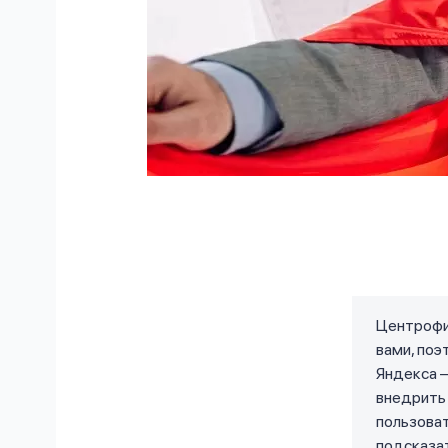
Центрофин
вами, поэ
Яндекса –
внедрить 
пользоват
подсказат