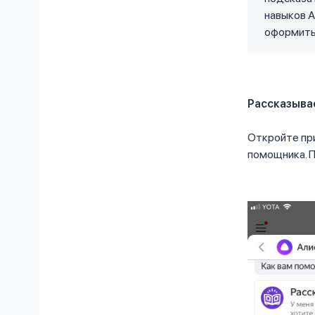
навыков А
оформить 
Рассказывае
Откройте при
помощника. П