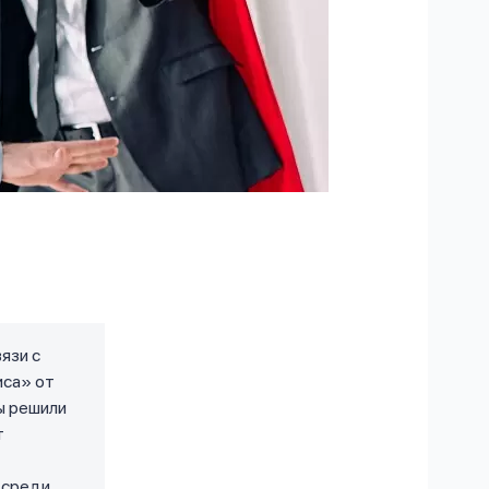
язи с
иса» от
ы решили
т
 среди