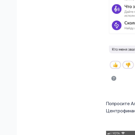
Попросите Ал
Центрофинан