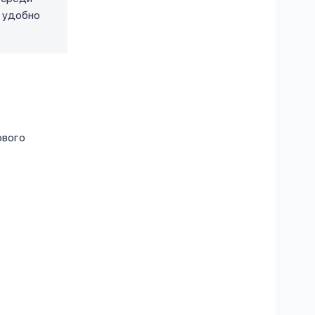
и удобно
ового