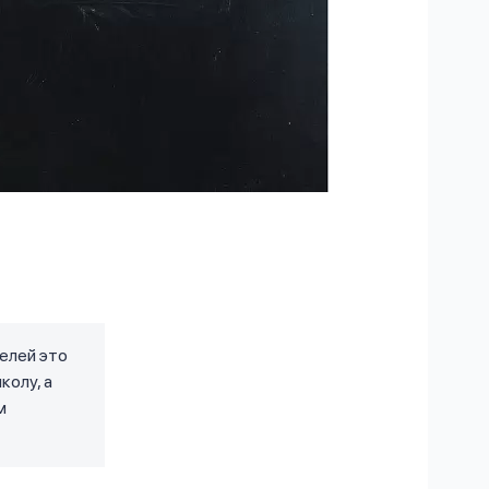
телей это
колу, а
м