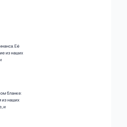
нанса. Её
ие из наших
и
ом бланке:
м из наших
, и