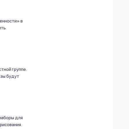
ценности» в
ить
тной группе.
изы будут
 наборы для
 рисования.