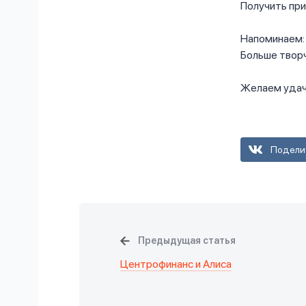
Получить пр
Напоминаем: 
Больше творч
Желаем удач
Подели
Предыдущая статья
Центрофинанс и Алиса