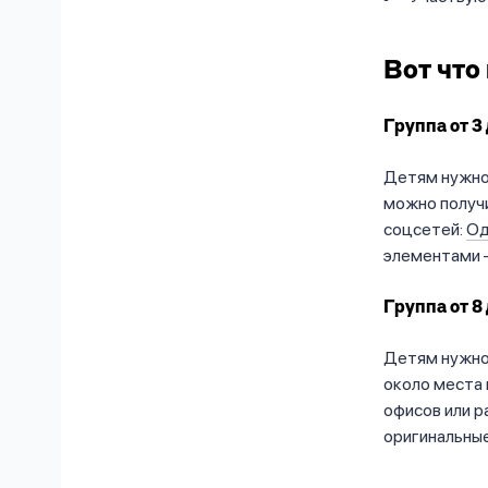
Вот что
Группа от 3 
Детям нужно 
можно получи
соцсетей:
Од
элементами 
Группа от 8 
Детям нужно 
около места 
офисов или р
оригинальны