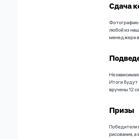
Сдача к
Фотографию и
любой из наш
менеджера в
Подведе
Независимая 
Итоги будут 
вручены 12 с
Призы
Победители в
рисования, а