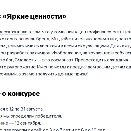
 «Яркие ценности»
рассказывали
о том, что у компании «Центрофинанс» есть це
 которых основан бренд. Мы действительно верим в них, поэт
ем делимся ими с клиентами и всеми окружающими. Для кажд
ры разработали символ. Изображение, включающее в себя всю
то йог, Смелость — это космонавт, Превосходить ожидания 
это рукопожатие. Именно их мы и предлагаем вашим детям с
сочными, а взамен получить ценные призы!
 о конкурсе
я с 12 по 31 августа.
ря мы определим победителя.
ние — 12 сентября.
 две группы детей: от 3 до 7 лет и от 8 до 10 лет.