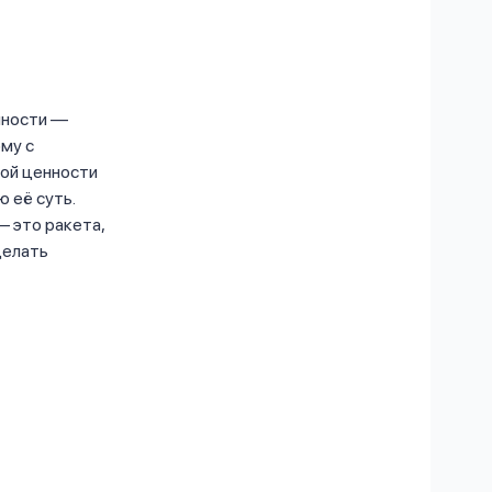
нности —
ому с
ой ценности
 её суть.
— это ракета,
делать