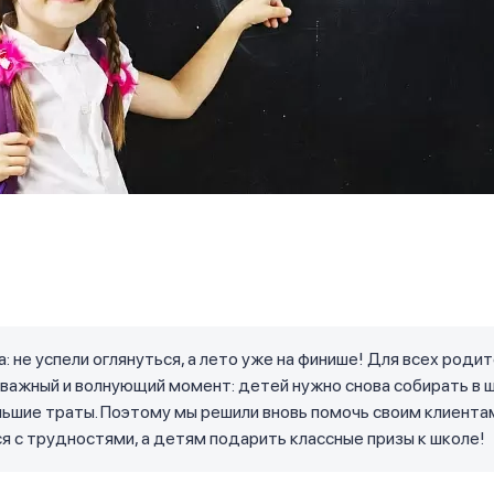
а: не успели оглянуться, а лето уже на финише! Для всех роди
важный и волнующий момент: детей нужно снова собирать в ш
ьшие траты. Поэтому мы решили вновь помочь своим клиента
я с трудностями, а детям подарить классные призы к школе!