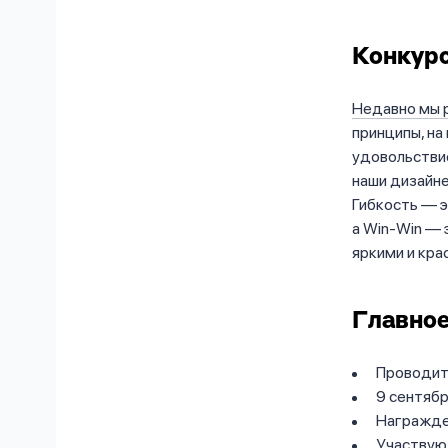
Конкурс
Недавно мы 
принципы, на
удовольстви
наши дизайне
Гибкость — э
а Win-Win — 
яркими и кра
Главное
Проводитс
9 сентяб
Награжде
Участвуют