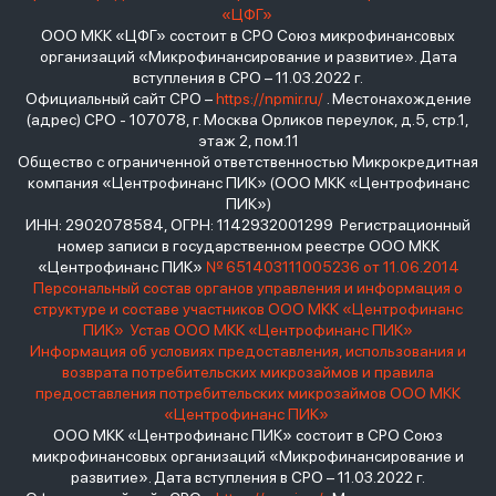
«ЦФГ»
ООО МКК «ЦФГ» состоит в СРО Союз микрофинансовых
организаций «Микрофинансирование и развитие». Дата
вступления в СРО – 11.03.2022 г.
Официальный сайт СРО –
https://npmir.ru/
. Местонахождение
(адрес) СРО - 107078, г. Москва Орликов переулок, д.5, стр.1,
этаж 2, пом.11
Общество с ограниченной ответственностью Микрокредитная
компания «Центрофинанс ПИК» (ООО МКК «Центрофинанс
ПИК»)
ИНН: 2902078584, ОГРН: 1142932001299 Регистрационный
номер записи в государственном реестре ООО МКК
«Центрофинанс ПИК»
№ 651403111005236 от 11.06.2014
Персональный состав органов управления и информация о
структуре и составе участников ООО МКК «Центрофинанс
ПИК»
Устав ООО МКК «Центрофинанс ПИК»
Информация об условиях предоставления, использования и
возврата потребительских микрозаймов и правила
предоставления потребительских микрозаймов ООО МКК
«Центрофинанс ПИК»
ООО МКК «Центрофинанс ПИК» состоит в СРО Союз
микрофинансовых организаций «Микрофинансирование и
развитие». Дата вступления в СРО – 11.03.2022 г.