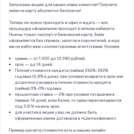
вопрос
Запускаем акцию для наших новых клиентов! Получите
данных
заём на карту абсолютно бесплатно!
Теперь не нужно приходить в офис и ждать — вся
процедура оформления проходит в личном кабинете.
Нужны только паспорт и банковская карта. Заём
оформляется без справок, залогов и поручителей, а ещё
мы не работаем с коллекторскими агентствами. Условия:
Ответы
Оформить заявку
сумма — от 1 000 до 10 390 рублей;
срок — до 14 дней;
на
Полная стоимость кредита (займа) 292%-292%
вопросы
годовых (0,8% в день), при условии возврата в срок или
Войти под другим номером
досрочного возврата полная стоимость кредита
(займа) 0%-0% годовых
процентная ставка — 0% при условии погашения в
первые 14 дней, если более, то заём пересчитывается
под 0.8 % на весь срок;
для участия в акции у вас не должно быть
оформленных ранее договоров в «Центрофинанс».
Пример расчёта стоимости есть в нашем онлайн-