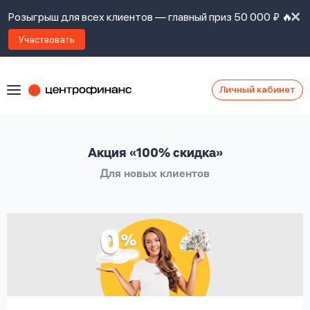
Розыгрыш для всех клиентов — главный приз 50 000 ₽ 🔥
Участвовать
Личный кабинет
Я
согласен(а)
на
Я
Акция «100% скидка»
ознакомлен
Наши
с
Для новых клиентов
контакты
правилами
предоставления
займов
,
политикой
Ок
Ок
сайта
,
даю
согласие
на
обработку
Задать
личных