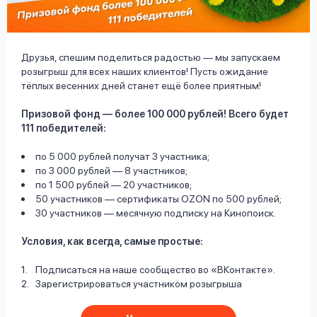
вопрос
данных
Друзья, спешим поделиться радостью — мы запускаем
розыгрыш для всех наших клиентов! Пусть ожидание
тёплых весенних дней станет ещё более приятным!
Призовой фонд — более 100 000 рублей! Всего будет
111 победителей:
Ответы
Оформить заявку
на
по 5 000 рублей получат 3 участника;
по 3 000 рублей — 8 участников;
вопросы
Войти под другим номером
по 1 500 рублей — 20 участников;
50 участников — сертификаты OZON по 500 рублей;
30 участников — месячную подписку на Кинопоиск.
Условия, как всегда, самые простые:
Подписаться на наше сообщество во «ВКонтакте».
Зарегистрироваться участником розыгрыша