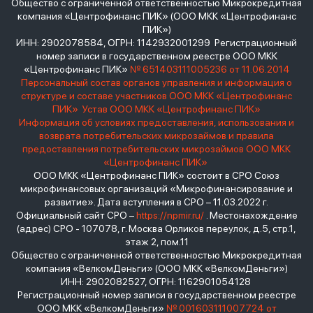
Общество с ограниченной ответственностью Микрокредитная
компания «Центрофинанс ПИК» (ООО МКК «Центрофинанс
ПИК»)
ИНН: 2902078584, ОГРН: 1142932001299 Регистрационный
номер записи в государственном реестре ООО МКК
«Центрофинанс ПИК»
№ 651403111005236 от 11.06.2014
Персональный состав органов управления и информация о
структуре и составе участников ООО МКК «Центрофинанс
ПИК»
Устав ООО МКК «Центрофинанс ПИК»
Информация об условиях предоставления, использования и
возврата потребительских микрозаймов и правила
предоставления потребительских микрозаймов ООО МКК
«Центрофинанс ПИК»
ООО МКК «Центрофинанс ПИК» состоит в СРО Союз
микрофинансовых организаций «Микрофинансирование и
развитие». Дата вступления в СРО – 11.03.2022 г.
Официальный сайт СРО –
https://npmir.ru/
. Местонахождение
(адрес) СРО - 107078, г. Москва Орликов переулок, д.5, стр.1,
этаж 2, пом.11
Общество с ограниченной ответственностью Микрокредитная
компания «ВелкомДеньги» (ООО МКК «ВелкомДеньги»)
ИНН: 2902082527, ОГРН: 1162901054128
Регистрационный номер записи в государственном реестре
ООО МКК «ВелкомДеньги»
№ 001603111007724 от