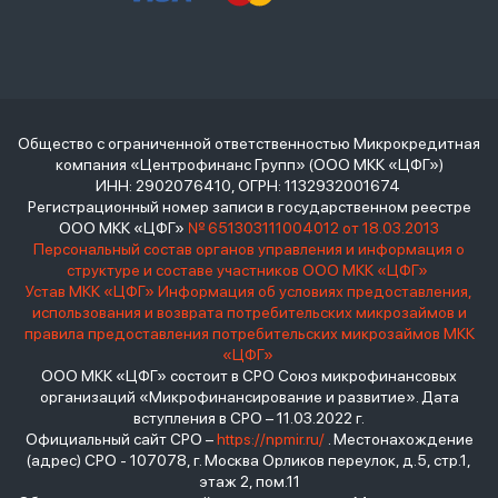
Общество с ограниченной ответственностью Микрокредитная
компания «Центрофинанс Групп» (ООО МКК «ЦФГ»)
ИНН: 2902076410, ОГРН: 1132932001674
Регистрационный номер записи в государственном реестре
ООО МКК «ЦФГ»
№ 651303111004012 от 18.03.2013
Персональный состав органов управления и информация о
структуре и составе участников ООО МКК «ЦФГ»
Устав МКК «ЦФГ»
Информация об условиях предоставления,
использования и возврата потребительских микрозаймов и
правила предоставления потребительских микрозаймов МКК
«ЦФГ»
ООО МКК «ЦФГ» состоит в СРО Союз микрофинансовых
организаций «Микрофинансирование и развитие». Дата
вступления в СРО – 11.03.2022 г.
Официальный сайт СРО –
https://npmir.ru/
. Местонахождение
(адрес) СРО - 107078, г. Москва Орликов переулок, д.5, стр.1,
этаж 2, пом.11