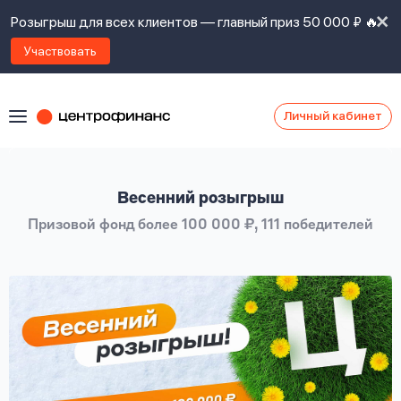
Розыгрыш для всех клиентов — главный приз 50 000 ₽ 🔥
Участвовать
Личный кабинет
Я
согласен(а)
на
Я
Весенний розыгрыш
ознакомлен
Наши
с
Призовой фонд более 100 000 ₽, 111 победителей
контакты
правилами
предоставления
займов
,
политикой
Ок
Ок
сайта
,
даю
согласие
на
обработку
Задать
личных