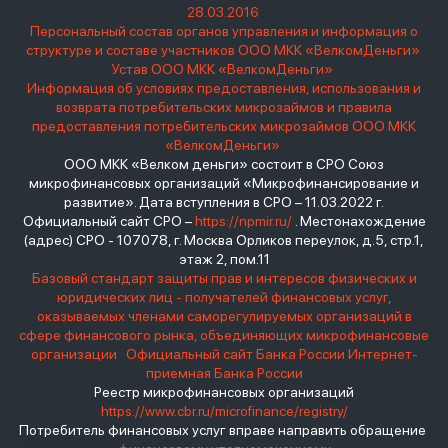
28.03.2016
Персональный состав органов управления и информация о
структуре и составе участников ООО МКК «ВелкомДеньги»
Устав ООО МКК «ВелкомДеньги»
Информация об условиях предоставления, использования и
возврата потребительских микрозаймов и правила
предоставления потребительских микрозаймов ООО МКК
«ВелкомДеньги»
ООО МКК «Велком деньги» состоит в СРО Союз
микрофинансовых организаций «Микрофинансирование и
развитие». Дата вступления в СРО – 11.03.2022 г.
Официальный сайт СРО –
https://npmir.ru/
. Местонахождение
(адрес) СРО - 107078, г. Москва Орликов переулок, д.5, стр.1,
этаж 2, пом.11
Базовый стандарт защиты прав и интересов физических и
юридических лиц - получателей финансовых услуг,
оказываемых членами саморегулируемых организаций в
сфере финансового рынка, объединяющих микрофинансовые
организации
Официальный сайт Банка России
Интернет-
приемная Банка России
Реестр микрофинансовых организаций
https://www.cbr.ru/microfinance/registry/
Потребитель финансовых услуг вправе направить обращение