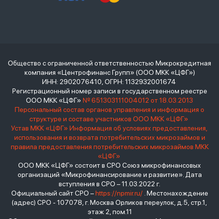
Общество с ограниченной ответственностью Микрокредитная
компания «Центрофинанс Групп» (ООО МКК «ЦФГ»)
ИНН: 2902076410, ОГРН: 1132932001674
Регистрационный номер записи в государственном реестре
ООО МКК «ЦФГ»
№ 651303111004012 от 18.03.2013
Персональный состав органов управления и информация о
структуре и составе участников ООО МКК «ЦФГ»
Устав МКК «ЦФГ»
Информация об условиях предоставления,
использования и возврата потребительских микрозаймов и
правила предоставления потребительских микрозаймов МКК
«ЦФГ»
ООО МКК «ЦФГ» состоит в СРО Союз микрофинансовых
организаций «Микрофинансирование и развитие». Дата
вступления в СРО – 11.03.2022 г.
Официальный сайт СРО –
https://npmir.ru/
. Местонахождение
(адрес) СРО - 107078, г. Москва Орликов переулок, д.5, стр.1,
этаж 2, пом.11