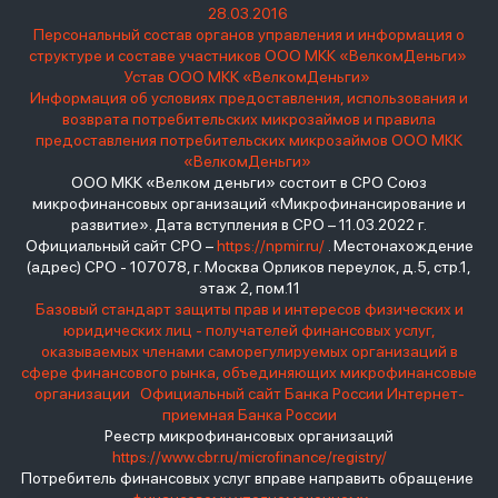
28.03.2016
Персональный состав органов управления и информация о
структуре и составе участников ООО МКК «ВелкомДеньги»
Устав ООО МКК «ВелкомДеньги»
Информация об условиях предоставления, использования и
возврата потребительских микрозаймов и правила
предоставления потребительских микрозаймов ООО МКК
«ВелкомДеньги»
ООО МКК «Велком деньги» состоит в СРО Союз
микрофинансовых организаций «Микрофинансирование и
развитие». Дата вступления в СРО – 11.03.2022 г.
Официальный сайт СРО –
https://npmir.ru/
. Местонахождение
(адрес) СРО - 107078, г. Москва Орликов переулок, д.5, стр.1,
этаж 2, пом.11
Базовый стандарт защиты прав и интересов физических и
юридических лиц - получателей финансовых услуг,
оказываемых членами саморегулируемых организаций в
сфере финансового рынка, объединяющих микрофинансовые
организации
Официальный сайт Банка России
Интернет-
приемная Банка России
Реестр микрофинансовых организаций
https://www.cbr.ru/microfinance/registry/
Потребитель финансовых услуг вправе направить обращение