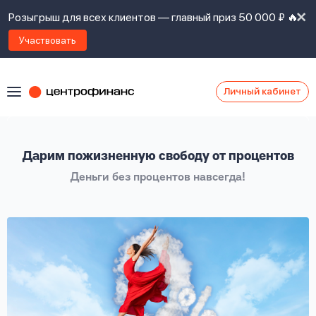
Розыгрыш для всех клиентов — главный приз 50 000 ₽ 🔥
Участвовать
Личный кабинет
Я
согласен(а)
на
Я
Дарим пожизненную свободу от процентов
ознакомлен
Наши
с
Деньги без процентов навсегда!
контакты
правилами
предоставления
займов
,
политикой
Ок
Ок
сайта
,
даю
согласие
на
обработку
Задать
личных