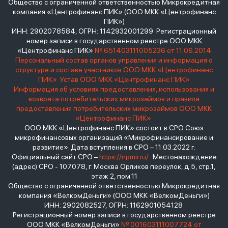
Общество с ограниченной ответственностью Микрокредитная
компания «Центрофинанс ПИК» (ООО МКК «Центрофинанс
ПИК»)
ИНН: 2902078584, ОГРН: 1142932001299 Регистрационный
номер записи в государственном реестре ООО МКК
«Центрофинанс ПИК»
№ 651403111005236 от 11.06.2014
Персональный состав органов управления и информация о
структуре и составе участников ООО МКК «Центрофинанс
ПИК»
Устав ООО МКК «Центрофинанс ПИК»
Информация об условиях предоставления, использования и
возврата потребительских микрозаймов и правила
предоставления потребительских микрозаймов ООО МКК
«Центрофинанс ПИК»
ООО МКК «Центрофинанс ПИК» состоит в СРО Союз
микрофинансовых организаций «Микрофинансирование и
развитие». Дата вступления в СРО – 11.03.2022 г.
Официальный сайт СРО –
https://npmir.ru/
. Местонахождение
(адрес) СРО - 107078, г. Москва Орликов переулок, д.5, стр.1,
этаж 2, пом.11
Общество с ограниченной ответственностью Микрокредитная
компания «ВелкомДеньги» (ООО МКК «ВелкомДеньги»)
ИНН: 2902082527, ОГРН: 1162901054128
Регистрационный номер записи в государственном реестре
ООО МКК «ВелкомДеньги»
№ 001603111007724 от