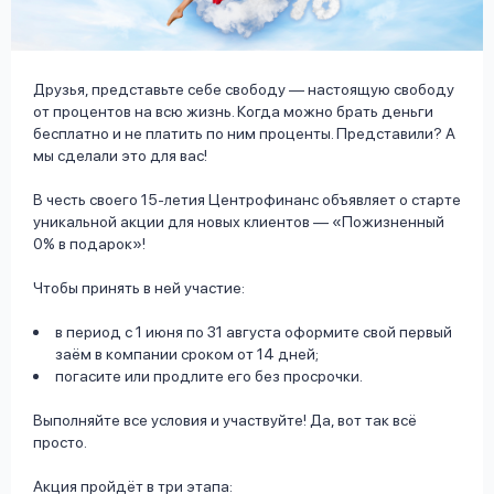
вопрос
данных
Друзья, представьте себе свободу — настоящую свободу
от процентов на всю жизнь. Когда можно брать деньги
бесплатно и не платить по ним проценты. Представили? А
мы сделали это для вас!
В честь своего 15-летия Центрофинанс объявляет о старте
Ответы
Оформить заявку
уникальной акции для новых клиентов — «Пожизненный
на
0% в подарок»!
вопросы
Войти под другим номером
Чтобы принять в ней участие:
в период с 1 июня по 31 августа оформите свой первый
заём в компании сроком от 14 дней;
погасите или продлите его без просрочки.
Выполняйте все условия и участвуйте! Да, вот так всё
просто.
Акция пройдёт в три этапа: