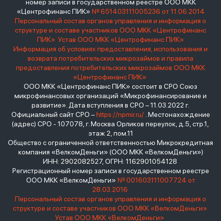
номер записи в государственном реестре ООО МКК
«Центрофинанс ПИК»
№ 651403111005236 от 11.06.2014
Персональный состав органов управления и информация о
структуре и составе участников ООО МКК «Центрофинанс
ПИК»
Устав ООО МКК «Центрофинанс ПИК»
Информация об условиях предоставления, использования и
возврата потребительских микрозаймов и правила
предоставления потребительских микрозаймов ООО МКК
«Центрофинанс ПИК»
ООО МКК «Центрофинанс ПИК» состоит в СРО Союз
микрофинансовых организаций «Микрофинансирование и
развитие». Дата вступления в СРО – 11.03.2022 г.
Официальный сайт СРО –
https://npmir.ru/
. Местонахождение
(адрес) СРО - 107078, г. Москва Орликов переулок, д.5, стр.1,
этаж 2, пом.11
Общество с ограниченной ответственностью Микрокредитная
компания «ВелкомДеньги» (ООО МКК «ВелкомДеньги»)
ИНН: 2902082527, ОГРН: 1162901054128
Регистрационный номер записи в государственном реестре
ООО МКК «ВелкомДеньги»
№ 001603111007724 от
28.03.2016
Персональный состав органов управления и информация о
структуре и составе участников ООО МКК «ВелкомДеньги»
Устав ООО МКК «ВелкомДеньги»