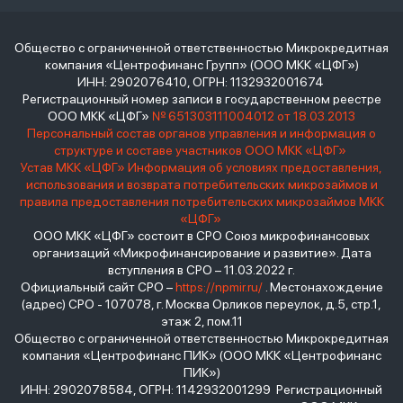
Общество с ограниченной ответственностью Микрокредитная
компания «Центрофинанс Групп» (ООО МКК «ЦФГ»)
ИНН: 2902076410, ОГРН: 1132932001674
Регистрационный номер записи в государственном реестре
ООО МКК «ЦФГ»
№ 651303111004012 от 18.03.2013
Персональный состав органов управления и информация о
структуре и составе участников ООО МКК «ЦФГ»
Устав МКК «ЦФГ»
Информация об условиях предоставления,
использования и возврата потребительских микрозаймов и
правила предоставления потребительских микрозаймов МКК
«ЦФГ»
ООО МКК «ЦФГ» состоит в СРО Союз микрофинансовых
организаций «Микрофинансирование и развитие». Дата
вступления в СРО – 11.03.2022 г.
Официальный сайт СРО –
https://npmir.ru/
. Местонахождение
(адрес) СРО - 107078, г. Москва Орликов переулок, д.5, стр.1,
этаж 2, пом.11
Общество с ограниченной ответственностью Микрокредитная
компания «Центрофинанс ПИК» (ООО МКК «Центрофинанс
ПИК»)
ИНН: 2902078584, ОГРН: 1142932001299 Регистрационный