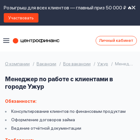
Розыгрыш для всех клиентов — главный приз 50 000 ₽ 🔥
Участвовать
Личный кабинет
Я
согласен(а)
на
Я
О компании
Вакансии
Все вакансии
Ужур
Менеджер по работе с клиентами
ознакомлен
Наши
с
Менеджер по работе с клиентами в
контакты
правилами
городе Ужур
предоставления
займов
,
политикой
Обязанности:
Ок
Ок
сайта
,
Консультирование клиентов по финансовым продуктам
даю
Оформление договоров займа
согласие
на
Ведение отчётной документации
обработку
Задать
личных