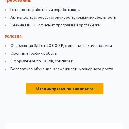
Требования:
вопрос
данных
Готовность работать и зарабатывать
Активность, стрессоустойчивость, коммуникабельность
Знание ПК, 1С, офисных программ и оргтехники
Условия:
Стабильная З/П от 20 000 ₽, дополнительные премии
Сменный график работы
Ответы
Оформить заявку
Оформление по ТК РФ, соцпакет
на
Бесплатное обучение, возможность карьерного роста
вопросы
Войти под другим номером
Откликнуться на вакансию