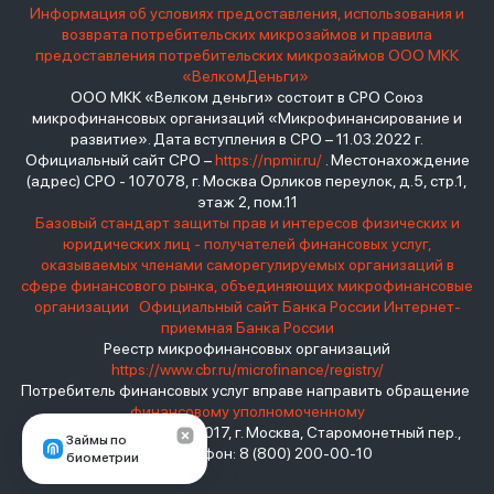
Информация об условиях предоставления, использования и
возврата потребительских микрозаймов и правила
предоставления потребительских микрозаймов ООО МКК
«ВелкомДеньги»
ООО МКК «Велком деньги» состоит в СРО Союз
микрофинансовых организаций «Микрофинансирование и
развитие». Дата вступления в СРО – 11.03.2022 г.
Официальный сайт СРО –
https://npmir.ru/
. Местонахождение
(адрес) СРО - 107078, г. Москва Орликов переулок, д.5, стр.1,
этаж 2, пом.11
Базовый стандарт защиты прав и интересов физических и
юридических лиц - получателей финансовых услуг,
оказываемых членами саморегулируемых организаций в
сфере финансового рынка, объединяющих микрофинансовые
организации
Официальный сайт Банка России
Интернет-
приемная Банка России
Реестр микрофинансовых организаций
https://www.cbr.ru/microfinance/registry/
Потребитель финансовых услуг вправе направить обращение
финансовому уполномоченному
Место нахождения: 119017, г. Москва, Старомонетный пер.,
Займы по
дом 3 Телефон: 8 (800) 200-00-10
биометрии
взять займ - <a href="https://viruchay.ru">выручай</a> -