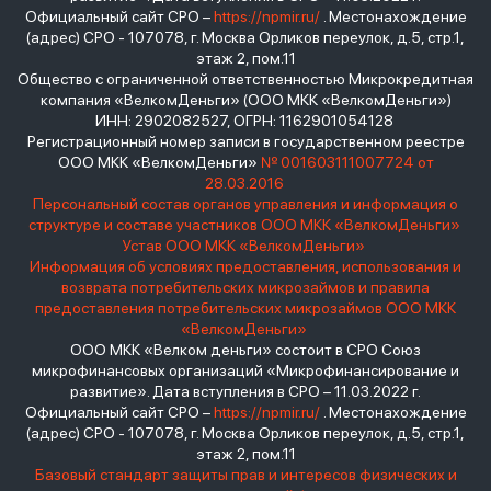
Официальный сайт СРО –
https://npmir.ru/
. Местонахождение
(адрес) СРО - 107078, г. Москва Орликов переулок, д.5, стр.1,
этаж 2, пом.11
Общество с ограниченной ответственностью Микрокредитная
компания «ВелкомДеньги» (ООО МКК «ВелкомДеньги»)
ИНН: 2902082527, ОГРН: 1162901054128
Регистрационный номер записи в государственном реестре
ООО МКК «ВелкомДеньги»
№ 001603111007724 от
28.03.2016
Персональный состав органов управления и информация о
структуре и составе участников ООО МКК «ВелкомДеньги»
Устав ООО МКК «ВелкомДеньги»
Информация об условиях предоставления, использования и
возврата потребительских микрозаймов и правила
предоставления потребительских микрозаймов ООО МКК
«ВелкомДеньги»
ООО МКК «Велком деньги» состоит в СРО Союз
микрофинансовых организаций «Микрофинансирование и
развитие». Дата вступления в СРО – 11.03.2022 г.
Официальный сайт СРО –
https://npmir.ru/
. Местонахождение
(адрес) СРО - 107078, г. Москва Орликов переулок, д.5, стр.1,
этаж 2, пом.11
Базовый стандарт защиты прав и интересов физических и