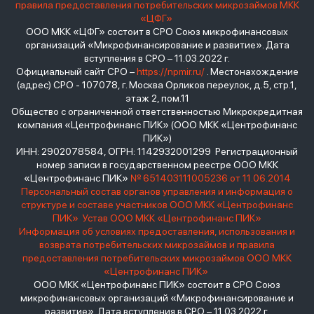
правила предоставления потребительских микрозаймов МКК
«ЦФГ»
ООО МКК «ЦФГ» состоит в СРО Союз микрофинансовых
организаций «Микрофинансирование и развитие». Дата
вступления в СРО – 11.03.2022 г.
Официальный сайт СРО –
https://npmir.ru/
. Местонахождение
(адрес) СРО - 107078, г. Москва Орликов переулок, д.5, стр.1,
этаж 2, пом.11
Общество с ограниченной ответственностью Микрокредитная
компания «Центрофинанс ПИК» (ООО МКК «Центрофинанс
ПИК»)
ИНН: 2902078584, ОГРН: 1142932001299 Регистрационный
номер записи в государственном реестре ООО МКК
«Центрофинанс ПИК»
№ 651403111005236 от 11.06.2014
Персональный состав органов управления и информация о
структуре и составе участников ООО МКК «Центрофинанс
ПИК»
Устав ООО МКК «Центрофинанс ПИК»
Информация об условиях предоставления, использования и
возврата потребительских микрозаймов и правила
предоставления потребительских микрозаймов ООО МКК
«Центрофинанс ПИК»
ООО МКК «Центрофинанс ПИК» состоит в СРО Союз
микрофинансовых организаций «Микрофинансирование и
развитие». Дата вступления в СРО – 11.03.2022 г.