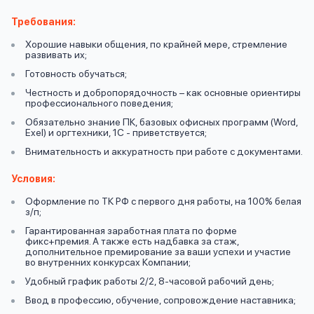
вопрос
данных
Требования:
Хорошие навыки общения, по крайней мере, стремление
развивать их;
Готовность обучаться;
Честность и добропорядочность – как основные ориентиры
профессионального поведения;
Обязательно знание ПК, базовых офисных программ (Word,
Ответы
Exel) и оргтехники, 1С - приветствуется;
Оформить заявку
на
Внимательность и аккуратность при работе с документами.
вопросы
Условия:
Войти под другим номером
Оформление по ТК РФ с первого дня работы, на 100% белая
з/п;
Гарантированная заработная плата по форме
фикс+премия. А также есть надбавка за стаж,
дополнительное премирование за ваши успехи и участие
во внутренних конкурсах Компании;
Удобный график работы 2/2, 8-часовой рабочий день;
Ввод в профессию, обучение, сопровождение наставника;