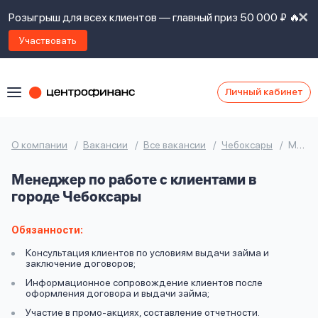
Розыгрыш для всех клиентов — главный приз 50 000 ₽ 🔥
Участвовать
Личный кабинет
Я
согласен(а)
на
Я
О компании
Вакансии
Все вакансии
Чебоксары
Менеджер по работе с клиентами
ознакомлен
Наши
с
Менеджер по работе с клиентами в
контакты
правилами
городе Чебоксары
предоставления
займов
,
политикой
Обязанности:
Ок
Ок
сайта
,
Консультация клиентов по условиям выдачи займа и
даю
заключение договоров;
согласие
Информационное сопровождение клиентов после
на
оформления договора и выдачи займа;
обработку
Задать
Участие в промо-акциях, составление отчетности.
личных