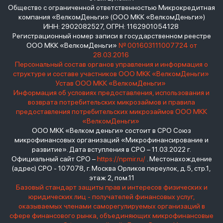
Общество с ограниченной ответственностью Микрокредитная
компания «ВелкомДеньги» (ООО МКК «ВелкомДеньги»)
ИНН: 2902082527, ОГРН: 1162901054128
Регистрационный номер записи в государственном реестре
ООО МКК «ВелкомДеньги»
№ 001603111007724 от
28.03.2016
Персональный состав органов управления и информация о
структуре и составе участников ООО МКК «ВелкомДеньги»
Устав ООО МКК «ВелкомДеньги»
Информация об условиях предоставления, использования и
возврата потребительских микрозаймов и правила
предоставления потребительских микрозаймов ООО МКК
«ВелкомДеньги»
ООО МКК «Велком деньги» состоит в СРО Союз
микрофинансовых организаций «Микрофинансирование и
развитие». Дата вступления в СРО – 11.03.2022 г.
Официальный сайт СРО –
https://npmir.ru/
. Местонахождение
(адрес) СРО - 107078, г. Москва Орликов переулок, д.5, стр.1,
этаж 2, пом.11
Базовый стандарт защиты прав и интересов физических и
юридических лиц - получателей финансовых услуг,
оказываемых членами саморегулируемых организаций в
сфере финансового рынка, объединяющих микрофинансовые