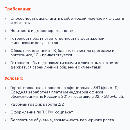
вопрос
данных
Требования:
Способность располагать к себе людей, умение их слушать
и слышать
Честность и добропорядочность
Готовность брать ответственность в достижении
финансовых результатов
Обязательно знание ПК, базовых офисных программ и
Ответы
оргтехники, 1С - приветствуется
Оформить заявку
на
Готовность быть дипломатичным и деликатным, но четко
держаться своей линии в общении с клиентами
вопросы
Войти под другим номером
Условия:
Гарантированная, полностью официальная З/П (фикс+%).
Средняя заработная плата менеджеров офисов
обслуживания по России в 2017 г. составила 32, 758 рублей.
Удобный график работы 2/2
Оформление по ТК РФ, соцпакет
Бесплатное обучение, возможность карьерного роста