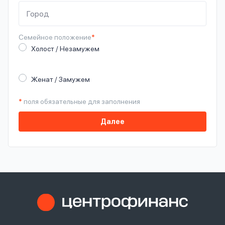
Семейное
положение
*
Холост / Незамужем
Женат / Замужем
*
поля обязательные для заполнения
Далее