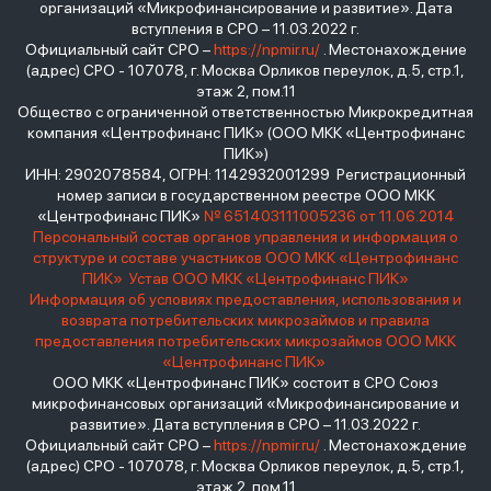
организаций «Микрофинансирование и развитие». Дата
вступления в СРО – 11.03.2022 г.
Официальный сайт СРО –
https://npmir.ru/
. Местонахождение
(адрес) СРО - 107078, г. Москва Орликов переулок, д.5, стр.1,
этаж 2, пом.11
Общество с ограниченной ответственностью Микрокредитная
компания «Центрофинанс ПИК» (ООО МКК «Центрофинанс
ПИК»)
ИНН: 2902078584, ОГРН: 1142932001299 Регистрационный
номер записи в государственном реестре ООО МКК
«Центрофинанс ПИК»
№ 651403111005236 от 11.06.2014
Персональный состав органов управления и информация о
структуре и составе участников ООО МКК «Центрофинанс
ПИК»
Устав ООО МКК «Центрофинанс ПИК»
Информация об условиях предоставления, использования и
возврата потребительских микрозаймов и правила
предоставления потребительских микрозаймов ООО МКК
«Центрофинанс ПИК»
ООО МКК «Центрофинанс ПИК» состоит в СРО Союз
микрофинансовых организаций «Микрофинансирование и
развитие». Дата вступления в СРО – 11.03.2022 г.
Официальный сайт СРО –
https://npmir.ru/
. Местонахождение
(адрес) СРО - 107078, г. Москва Орликов переулок, д.5, стр.1,
этаж 2, пом.11