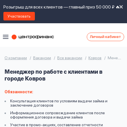
Розыгрыш для всех клиентов — главный приз 50 000 ₽ 🔥
Участвовать
Личный кабинет
Я
согласен(а)
на
Я
О компании
Вакансии
Все вакансии
Ковров
Менеджер по работе с клиентами
ознакомлен
Наши
с
Менеджер по работе с клиентами в
контакты
правилами
городе Ковров
предоставления
займов
,
политикой
Обязанности:
Ок
Ок
сайта
,
Консультация клиентов по условиям выдачи займа и
даю
заключение договоров
согласие
Информационное сопровождение клиентов после
на
оформления договора и выдачи займа
обработку
Задать
Участие в промо-акциях, составление отчетности
личных